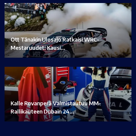
Ott Tänakin Ulosajo Ratkaisi WRC-
Mestaruudet: Kausi…
Kalle Rovanperä Valmistautuu MM-
Rallikauteen Dubain 24…