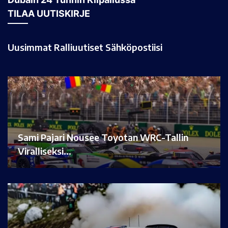
TILAA UUTISKIRJE
Uusimmat Ralliuutiset Sähköpostiisi
Sami Pajari Nousee Toyotan WRC-Tallin
Viralliseksi…