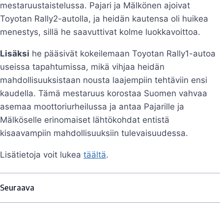
mestaruustaistelussa. Pajari ja Mälkönen ajoivat
Toyotan Rally2-autolla, ja heidän kautensa oli huikea
menestys, sillä he saavuttivat kolme luokkavoittoa.
Lisäksi
he pääsivät kokeilemaan Toyotan Rally1-autoa
useissa tapahtumissa, mikä vihjaa heidän
mahdollisuuksistaan nousta laajempiin tehtäviin ensi
kaudella. Tämä mestaruus korostaa Suomen vahvaa
asemaa moottoriurheilussa ja antaa Pajarille ja
Mälköselle erinomaiset lähtökohdat entistä
kisaavampiin mahdollisuuksiin tulevaisuudessa.
Lisätietoja voit lukea
täältä
.
Seuraava