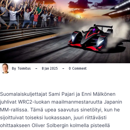
By
Toimitus
8 Jan 2025
0
Comment
Suomalaiskuljettajat Sami Pajari ja Enni Mälkönen
juhlivat WRC2-luokan maailmanmestaruutta Japanin
MM-rallissa. Tämä upea saavutus sinetöityi, kun he
sijoittuivat toiseksi luokassaan, juuri riittävästi
ohittaakseen Oliver Solbergin kolmella pisteellä