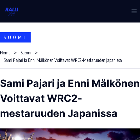
Skip
to
content
SUOMI
Home
Suomi
Sami Pajari Ja Enni Mälkönen Voittavat WRC2-Mestaruuden Japanissa
Sami Pajari ja Enni Mälkönen
Voittavat WRC2-
mestaruuden Japanissa