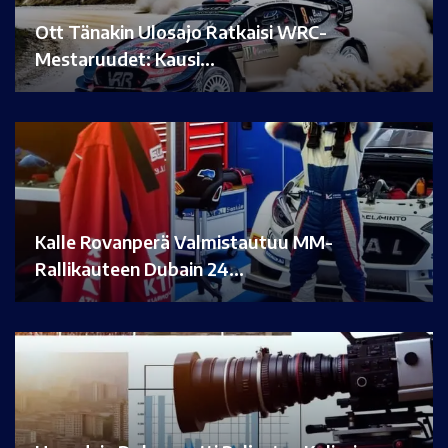
Ott Tänakin Ulosajo Ratkaisi WRC-
Mestaruudet: Kausi…
Kalle Rovanperä Valmistautuu MM-
Rallikauteen Dubain 24…