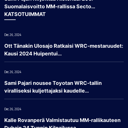
Suomalaisvoitto MM-rallissa Secto…
KATSOTUIMMAT
Dec 26, 2024
Ott Tänakin Ulosajo Ratkaisi WRC-mestaruudet:
Kausi 2024 Huipentui…
Dec 26, 2024
Sami Pajari nousee Toyotan WRC-tallin
viralliseksi kuljettajaksi kaudelle…
Dec 26, 2024
Kalle Rovanperä Valmistautuu MM-rallikauteen
Dubain 24 Tunnin Kilpailussa