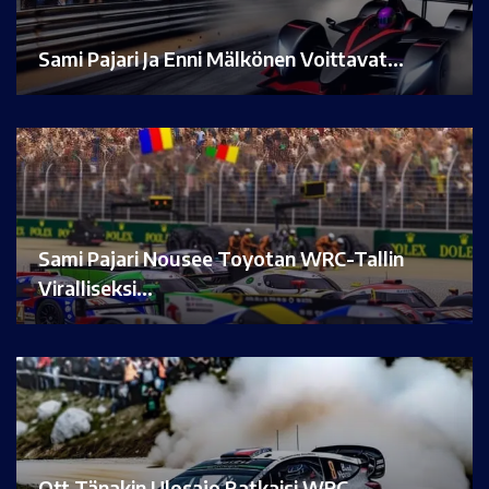
Sami Pajari Ja Enni Mälkönen Voittavat…
Sami Pajari Nousee Toyotan WRC-Tallin
Viralliseksi…
Ott Tänakin Ulosajo Ratkaisi WRC-