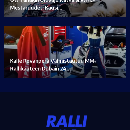
Mestaruudet: Kausi…
Kalle Rovanperä Valmistautuu MM-
Rallikauteen Dubain 24…