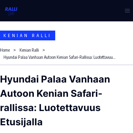
Skip
to
content
KENIAN RALLI
Home
Kenian Ralli
Hyundai Palaa Vanhaan Autoon Kenian Safari-Rallissa: Luotettavuus Etusijalla
Hyundai Palaa Vanhaan
Autoon Kenian Safari-
rallissa: Luotettavuus
Etusijalla