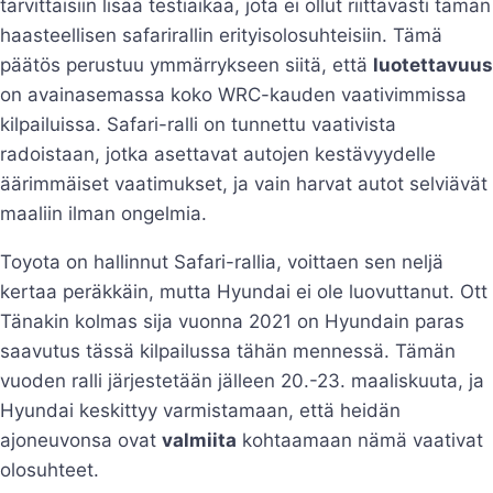
tarvittaisiin lisää testiaikaa, jota ei ollut riittävästi tämän
haasteellisen safarirallin erityisolosuhteisiin. Tämä
päätös perustuu ymmärrykseen siitä, että
luotettavuus
on avainasemassa koko WRC-kauden vaativimmissa
kilpailuissa. Safari-ralli on tunnettu vaativista
radoistaan, jotka asettavat autojen kestävyydelle
äärimmäiset vaatimukset, ja vain harvat autot selviävät
maaliin ilman ongelmia.
Toyota on hallinnut Safari-rallia, voittaen sen neljä
kertaa peräkkäin, mutta Hyundai ei ole luovuttanut. Ott
Tänakin kolmas sija vuonna 2021 on Hyundain paras
saavutus tässä kilpailussa tähän mennessä. Tämän
vuoden ralli järjestetään jälleen 20.-23. maaliskuuta, ja
Hyundai keskittyy varmistamaan, että heidän
ajoneuvonsa ovat
valmiita
kohtaamaan nämä vaativat
olosuhteet.