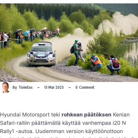
By
Toimitus
13 Mar 2025
0
Comment
Hyundai Motorsport teki
rohkean päätöksen
Kenian
Safari-ralliin päättämällä käyttää vanhempaa i20 N
Rally1 -autoa. Uudemman version käyttöönottoon