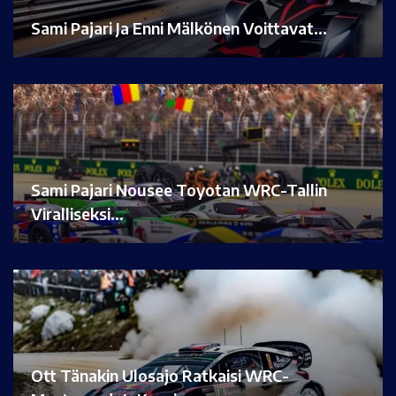
Sami Pajari Ja Enni Mälkönen Voittavat…
Sami Pajari Nousee Toyotan WRC-Tallin
Viralliseksi…
Ott Tänakin Ulosajo Ratkaisi WRC-