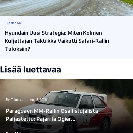
Kenian Ralli
Hyundain Uusi Strategia: Miten Kolmen
Kuljettajan Taktiikka Vaikutti Safari-Rallin
Tuloksiin?
Lisää luettavaa
By
Toimitus
Aug 8, 2026
Paraguayn MM-Rallin Osallistujalista
Paljastettu: Pajari Ja Ogier…