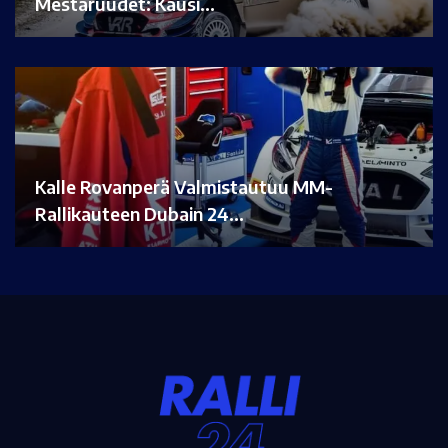
Mestaruudet: Kausi…
Kalle Rovanperä Valmistautuu MM-
Rallikauteen Dubain 24…