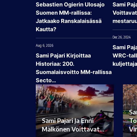
Sebastien Ogierin Ulosajo
Sami Paja
Suomen MM-rallissa:
Voittava
Jatkaako Ranskalaisässä
mestaruu
Kautta?
Dec 26, 2024
Aug 6, 2026
Sami Paj
Sami Pajari Kirjoittaa
WRC-talli
Historiaa: 200.
kuljettaj
Suomalaisvoitto MM-rallissa
Secto…
Sa
Sami Pajari Ja Enni
To
Mälkönen Voittavat…
Vi