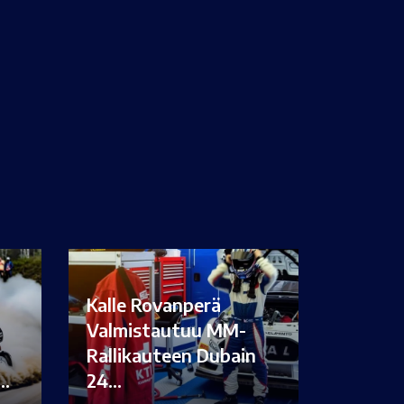
Kalle Rovanperä
Valmistautuu MM-
Rallikauteen Dubain
i…
24…