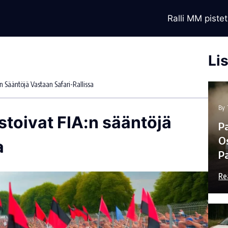
Ralli MM pistet
Li
n Sääntöjä Vastaan Safari-Rallissa
By
stoivat FIA:n sääntöjä
P
Os
a
Pa
Re