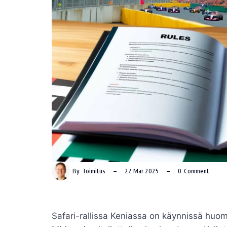
By
Toimitus
22 Mar 2025
0
Comment
Safari-rallissa Keniassa on käynnissä huo