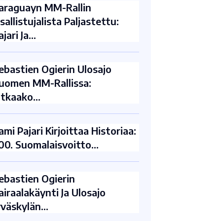
araguayn MM-Rallin
sallistujalista Paljastettu:
ajari Ja…
ebastien Ogierin Ulosajo
uomen MM-Rallissa:
atkaako…
ami Pajari Kirjoittaa Historiaa:
00. Suomalaisvoitto…
ebastien Ogierin
airaalakäynti Ja Ulosajo
yväskylän…