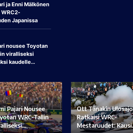
ri ja Enni Mälkönen
t WRC2-
den Japanissa
ari nousee Toyotan
n viralliseksi
aksi kaudelle…
mi Pajari Nousee
Ott Tänakin Ulosajo
yotan WRC-Tallin
Ratkaisi WRC-
ralliseksi…
Mestaruudet: Kaus