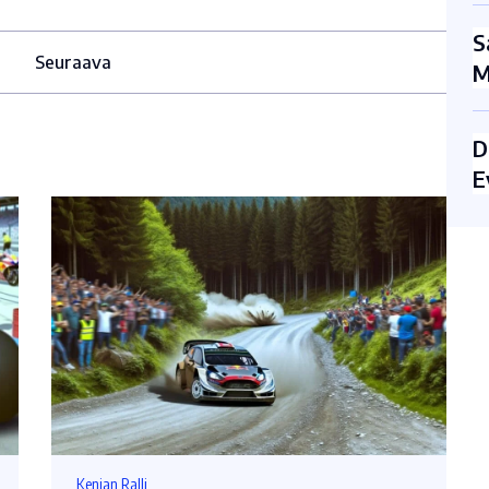
S
Seuraava
M
D
E
Kenian Ralli