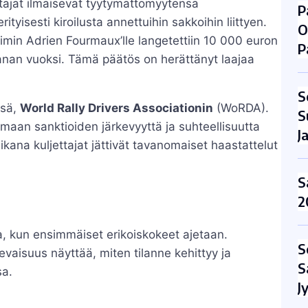
ttajat ilmaisevat tyytymättömyytensä
P
erityisesti kiroilusta annettuihin sakkoihin liittyen.
O
imin Adrien Fourmaux’lle langetettiin 10 000 euron
P
anan vuoksi. Tämä päätös on herättänyt laajaa
S
nsä,
World Rally Drivers Associationin
(WoRDA).
S
maan sanktioiden järkevyyttä ja suhteellisuutta
J
aikana kuljettajat jättivät tavanomaiset haastattelut
S
2
aina, kun ensimmäiset erikoiskokeet ajetaan.
S
evaisuus näyttää, miten tilanne kehittyy ja
S
sa.
J