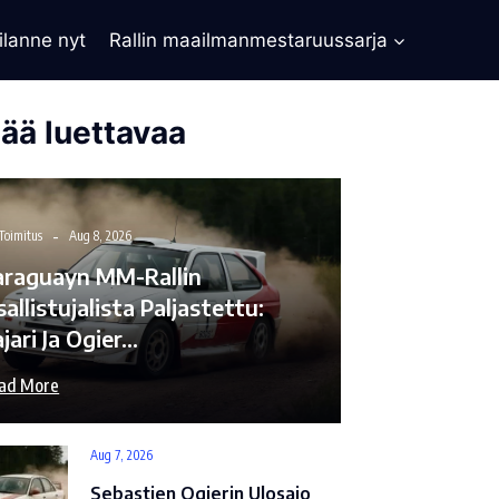
ilanne nyt
Rallin maailmanmestaruussarja
sää luettavaa
Toimitus
Aug 8, 2026
araguayn MM-Rallin
allistujalista Paljastettu:
jari Ja Ogier…
ad More
Aug 7, 2026
Sebastien Ogierin Ulosajo