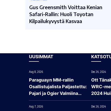
Gus Greensmith Voittaa Kenian
Safari-Rallin: Huoli Toyotan
Kilpailukyvystä Kasvaa
UUSIMMAT
KATSOT
Aug 8, 2026
Dec 26, 2024
Paraguayn MM-rallin
Ott Tänak
Osallistujalista Paljastettu:
WRC-mes
Pajari ja Ogier Valmiina…
2024 Hui
Aug 7, 2026
Dec 26, 2024