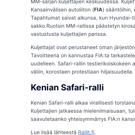
MM-sarjan kuljettajien keskuudessa. Kulje
Kansainvälisen autoliiton (
FIA
) sääntöihin, 
Tapahtumat saivat alkunsa, kun Hyundai-ti
sakko Ruotsin MM-rallissa päästetyn kiros
vastustusta kuljettajien parissa.
Kuljettajat ovat perustaneet oman järjestö
Tavoitteena on kannustaa FIA:ta tarkastele
uudelleen. Safari-rallin testierikoiskokeen 
väliin, korostaen protestiaan hiljaisuudella.
Kenian Safari-ralli
Kenian Safari-ralli alkaa virallisesti torst
Kuljettajien jatkaessa mielenilmaisuaan, tul
saavutetaanko yhteisymmärrys FIA:n kans
Lue lisää lähteestä
Rallit.fi
.