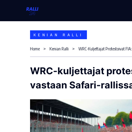
Skip
to
content
KENIAN RALLI
Home
Kenian Ralli
WRC-Kuljettajat Protestoivat FIA:
WRC-kuljettajat prote
vastaan Safari-ralliss