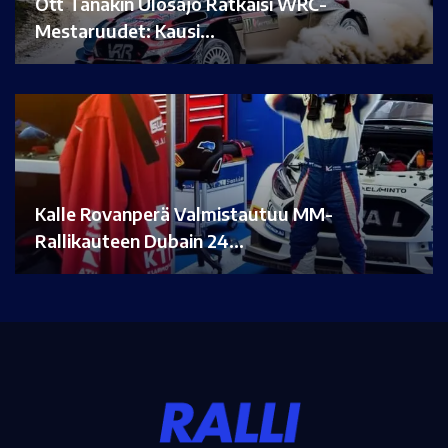
Ott Tänakin Ulosajo Ratkaisi WRC-
Mestaruudet: Kausi…
Kalle Rovanperä Valmistautuu MM-
Rallikauteen Dubain 24…