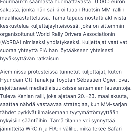
Fourmaux’n saamasta huomattavasta 10 000 euron
sakosta, jonka hän sai kiroiltuaan Ruotsin MM-rallin
maalihaastattelussa. Tämä tapaus nostatti aktiivista
keskustelua kuljettajayhteisössä, joka on sittemmin
organisoitunut World Rally Drivers Associationin
(WoRDA) nimiseksi yhdistykseksi. Kuljettajat vaativat
suoraa yhteyttä FIA:han löytääkseen yhteisesti
hyväksyttävän ratkaisun.
Aiemmissa protesteissa tunnetut kuljettajat, kuten
Hyundain Ott Tänak ja Toyotan Sébastien Ogier, ovat
rajoittaneet mediatilaisuuksissa antamiaan lausuntoja.
Tuleva Kenian ralli, joka ajetaan 20.–23. maaliskuuta,
saattaa nähdä vastaavaa strategiaa, kun MM-sarjan
tähdet pyrkivät ilmaisemaan tyytymättömyyttään
nykyisiin sääntöihin. Tämä tilanne voi synnyttää
jännitteitä WRC:n ja FIA:n välille, mikä tekee Safari-