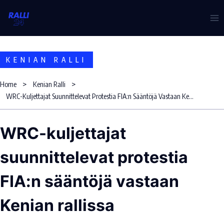
Skip
to
content
KENIAN RALLI
Home
Kenian Ralli
WRC-Kuljettajat Suunnittelevat Protestia FIA:n Sääntöjä Vastaan Kenian Rallissa
WRC-kuljettajat
suunnittelevat protestia
FIA:n sääntöjä vastaan
Kenian rallissa