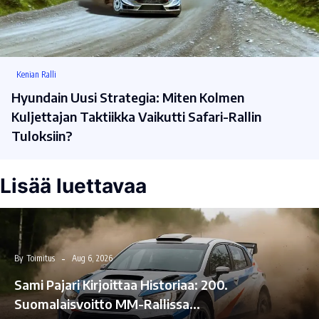
Kenian Ralli
Hyundain Uusi Strategia: Miten Kolmen
Kuljettajan Taktiikka Vaikutti Safari-Rallin
Tuloksiin?
Lisää luettavaa
By
Toimitus
Aug 6, 2026
Sami Pajari Kirjoittaa Historiaa: 200.
Suomalaisvoitto MM-Rallissa…