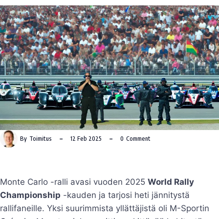
By
Toimitus
12 Feb 2025
0
Comment
Monte Carlo -ralli avasi vuoden 2025
World Rally
Championship
-kauden ja tarjosi heti jännitystä
rallifaneille. Yksi suurimmista yllättäjistä oli M-Sportin