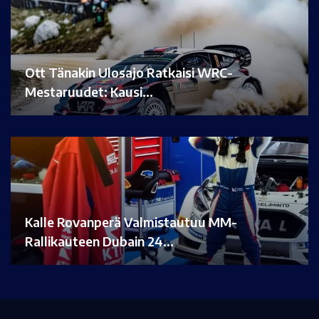
Ott Tänakin Ulosajo Ratkaisi WRC-
Mestaruudet: Kausi…
Kalle Rovanperä Valmistautuu MM-
Rallikauteen Dubain 24…