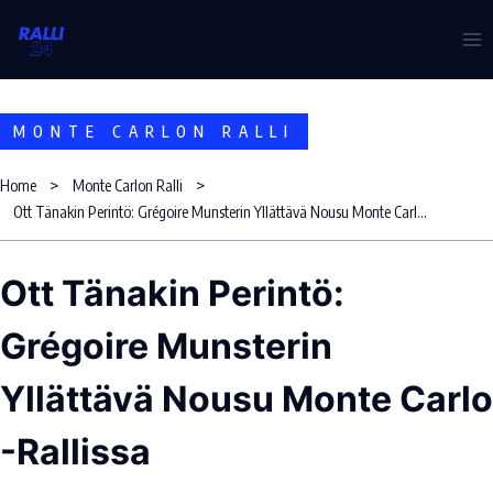
Skip
to
content
MONTE CARLON RALLI
Home
Monte Carlon Ralli
Ott Tänakin Perintö: Grégoire Munsterin Yllättävä Nousu Monte Carlo -Rallissa
Ott Tänakin Perintö:
Grégoire Munsterin
Yllättävä Nousu Monte Carlo
-Rallissa