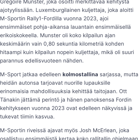
Grégoire Munster, joka osoitti merkittävää kehitystä
ajotyylissään. Luxemburgilainen kuljettaja, joka aloitti
M-Sportin Rally1-Fordilla vuonna 2023, ajoi
ensimmäiset pohja-aikansa lauantain ensimmäisellä
erikoiskokeella. Munster oli koko kilpailun ajan
keskimäärin vain 0,80 sekuntia kilometriä kohden
hitaampi kuin kilpailun nopein kuljettaja, mikä oli suuri
parannus edellisvuoteen nähden.
M-Sport jatkaa edelleen
kolmostallina
sarjassa, mutta
heidän autonsa tarjoavat nuorille lupauksille
erinomaisia mahdollisuuksia kehittää taitojaan. Ott
Tänakin jättämä perintö ja hänen panoksensa Fordin
kehitykseen vuonna 2023 ovat edelleen näkyvissä ja
tukevat tiimin kasvua.
M-Sportin riveissä ajavat myös Josh McErlean, joka
osallistuu ensimmäistä kertaa koko rallitallin ohjelmaan