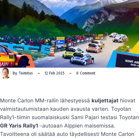
By
Toimitus
12 Feb 2025
0
Comment
Monte Carlon MM-rallin lähestyessä
kuljettajat
hiovat
valmistautumistaan kauden avausta varten. Toyotan
Rally1-tiimin suomalaiskuski Sami Pajari testasi Toyotan
GR Yaris Rally1
-autoaan Alppien maisemissa.
Tavoitteena oli säätää auto täydellisesti Monte Carlon