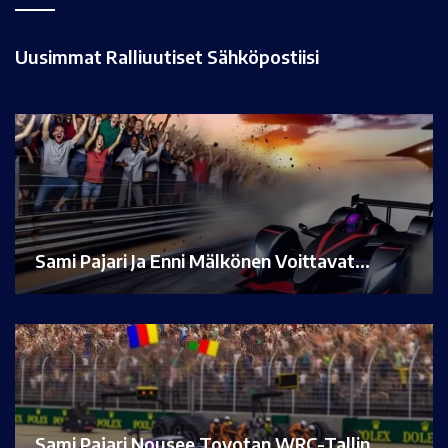
Uusimmat Ralliuutiset Sähköpostiisi
Sami Pajari Ja Enni Mälkönen Voittavat…
Sami Pajari Nousee Toyotan WRC-Tallin