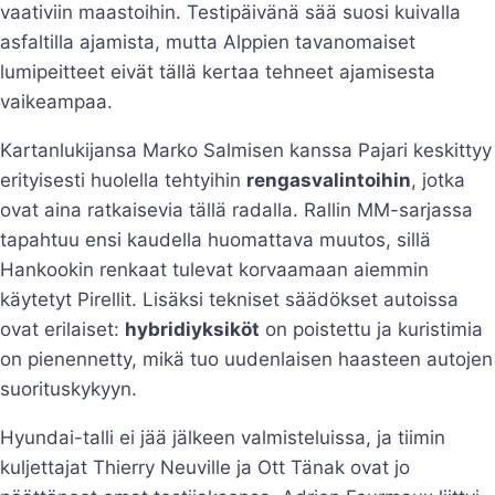
vaativiin maastoihin. Testipäivänä sää suosi kuivalla
asfaltilla ajamista, mutta Alppien tavanomaiset
lumipeitteet eivät tällä kertaa tehneet ajamisesta
vaikeampaa.
Kartanlukijansa Marko Salmisen kanssa Pajari keskittyy
erityisesti huolella tehtyihin
rengasvalintoihin
, jotka
ovat aina ratkaisevia tällä radalla. Rallin MM-sarjassa
tapahtuu ensi kaudella huomattava muutos, sillä
Hankookin renkaat tulevat korvaamaan aiemmin
käytetyt Pirellit. Lisäksi tekniset säädökset autoissa
ovat erilaiset:
hybridiyksiköt
on poistettu ja kuristimia
on pienennetty, mikä tuo uudenlaisen haasteen autojen
suorituskykyyn.
Hyundai-talli ei jää jälkeen valmisteluissa, ja tiimin
kuljettajat Thierry Neuville ja Ott Tänak ovat jo