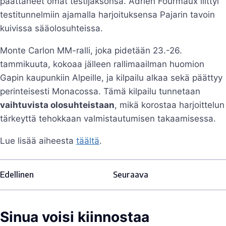
päättäneet omat testijaksonsa. Adrien Fourmaux liittyi
testitunnelmiin ajamalla harjoituksensa Pajarin tavoin
kuivissa sääolosuhteissa.
Monte Carlon MM-ralli, joka pidetään 23.-26.
tammikuuta, kokoaa jälleen rallimaailman huomion
Gapin kaupunkiin Alpeille, ja kilpailu alkaa sekä päättyy
perinteisesti Monacossa. Tämä kilpailu tunnetaan
vaihtuvista olosuhteistaan
, mikä korostaa harjoittelun
tärkeyttä tehokkaan valmistautumisen takaamisessa.
Lue lisää aiheesta
täältä
.
Edellinen
Seuraava
Sinua voisi kiinnostaa