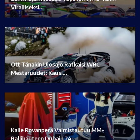
Viralliseksi…
Ott Tänakin Ulosajo Ratkaisi WRC-
Mestaruudet: Kausi…
Kalle Rovanperä Valmistautuu MM-
Rallikauteen Dubain 24…