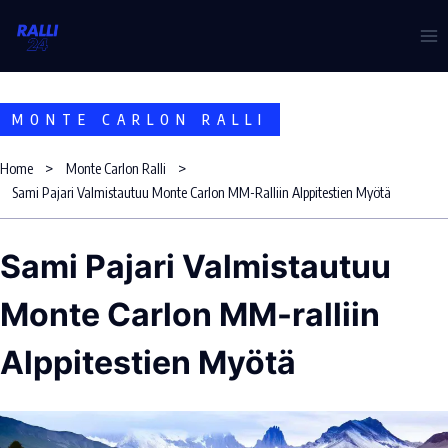
Skip
to
content
MONTE CARLON RALLI
Home
Monte Carlon Ralli
Sami Pajari Valmistautuu Monte Carlon MM-Ralliin Alppitestien Myötä
Sami Pajari Valmistautuu
Monte Carlon MM-ralliin
Alppitestien Myötä