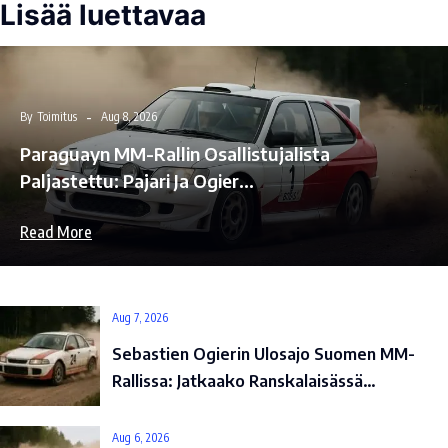
Lisää luettavaa
By
Toimitus
Aug 8, 2026
Paraguayn MM-Rallin Osallistujalista
Paljastettu: Pajari Ja Ogier…
Read More
Aug 7, 2026
Sebastien Ogierin Ulosajo Suomen MM-
Rallissa: Jatkaako Ranskalaisässä…
Aug 6, 2026