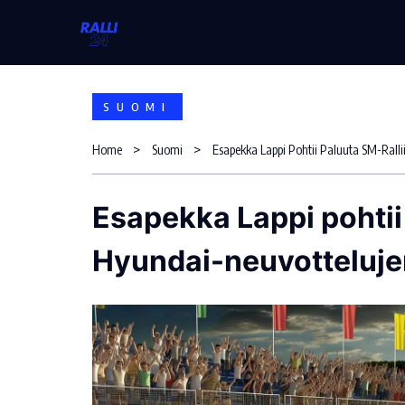
Skip
to
content
SUOMI
Home
Suomi
Esapekka Lappi pohtii 
Hyundai-neuvotteluje