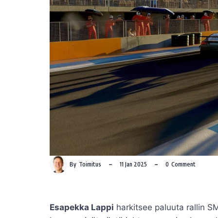
By
Toimitus
11 Jan 2025
0
Comment
Esapekka Lappi
harkitsee paluuta rallin S