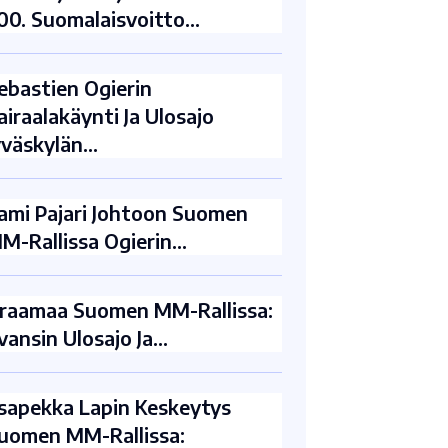
00. Suomalaisvoitto…
ebastien Ogierin
airaalakäynti Ja Ulosajo
yväskylän…
ami Pajari Johtoon Suomen
M-Rallissa Ogierin…
raamaa Suomen MM-Rallissa:
vansin Ulosajo Ja…
sapekka Lapin Keskeytys
uomen MM-Rallissa: