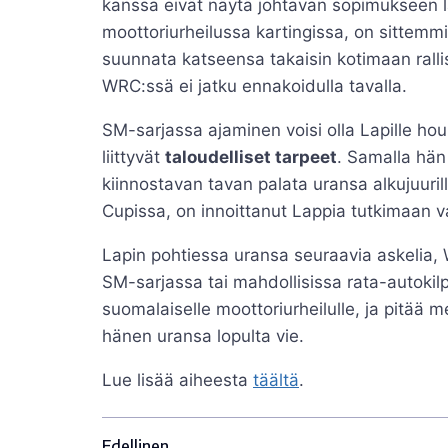
kanssa eivät näytä johtavan sopimukseen lä
moottoriurheilussa kartingissa, on sittemmi
suunnata katseensa takaisin kotimaan ralli
WRC:ssä ei jatku ennakoidulla tavalla.
SM-sarjassa ajaminen voisi olla Lapille ho
liittyvät
taloudelliset tarpeet
. Samalla hän
kiinnostavan tavan palata uransa alkujuurill
Cupissa, on innoittanut Lappia tutkimaan va
Lapin pohtiessa uransa seuraavia askelia, 
SM-sarjassa tai mahdollisissa rata-autokil
suomalaiselle moottoriurheilulle, ja pitää m
hänen uransa lopulta vie.
Lue lisää aiheesta
täältä
.
Edellinen