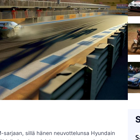
S
M-sarjaan, sillä hänen neuvottelunsa Hyundain
S