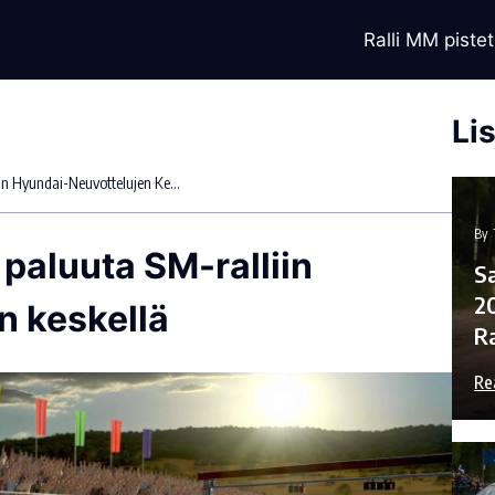
Ralli MM pistet
Li
Esapekka Lappi Pohtii Paluuta SM-Ralliin Hyundai-Neuvottelujen Keskellä
By
paluuta SM-ralliin
Sa
2
n keskellä
R
Re