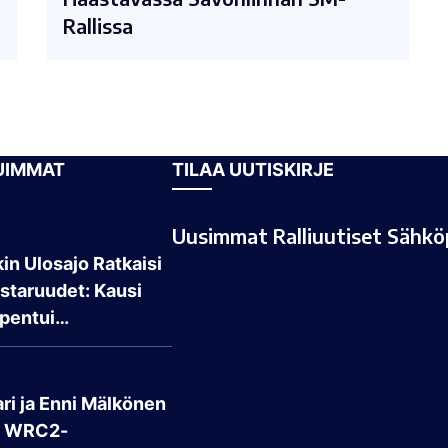
Rallissa
UIMMAT
TILAA UUTISKIRJE
Uusimmat Ralliuutiset Sähköp
in Ulosajo Ratkaisi
taruudet: Kausi
pentui…
ri ja Enni Mälkönen
t WRC2-