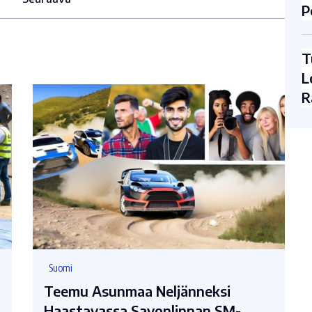
P
T
L
R
Suomi
Teemu Asunmaa Neljänneksi
Haastavassa Savonlinnan SM-