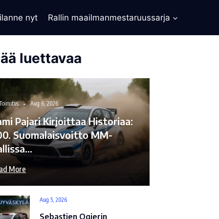
ilanne nyt
Rallin maailmanmestaruussarja
sää luettavaa
Toimitus
Aug 6, 2026
mi Pajari Kirjoittaa Historiaa:
00. Suomalaisvoitto MM-
allissa…
ad More
Aug 5, 2026
Sebastien Ogierin