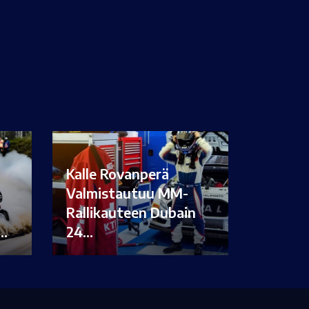
Kalle Rovanperä
Valmistautuu MM-
Rallikauteen Dubain
i…
24…