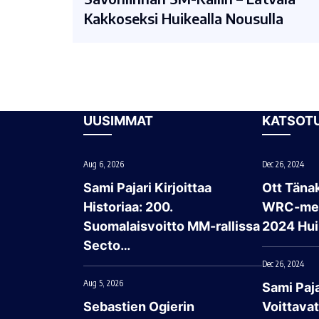
Kakkoseksi Huikealla Nousulla
UUSIMMAT
KATSOT
Aug 6, 2026
Dec 26, 2024
Sami Pajari Kirjoittaa
Ott Tänak
Historiaa: 200.
WRC-mes
Suomalaisvoitto MM-rallissa
2024 Hui
Secto…
Dec 26, 2024
Aug 5, 2026
Sami Paja
Sebastien Ogierin
Voittava