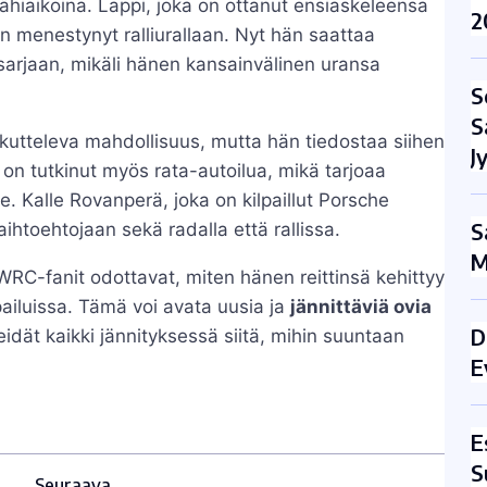
hiaikoina. Lappi, joka on ottanut ensiaskeleensa
2
n menestynyt ralliurallaan. Nyt hän saattaa
sarjaan, mikäli hänen kansainvälinen uransa
S
S
ukutteleva mahdollisuus, mutta hän tiedostaa siihen
J
 on tutkinut myös rata-autoilua, mikä tarjoaa
e. Kalle Rovanperä, joka on kilpaillut Porsche
S
ihtoehtojaan sekä radalla että rallissa.
M
WRC-fanit odottavat, miten hänen reittinsä kehittyy
pailuissa. Tämä voi avata uusia ja
jännittäviä ovia
D
eidät kaikki jännityksessä siitä, mihin suuntaan
E
E
S
Seuraava