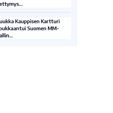
ettymys…
uukka Kauppisen Kartturi
oukkaantui Suomen MM-
allin…