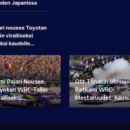
den Japanissa
ari nousee Toyotan
n viralliseksi
aksi kaudelle…
mi Pajari Nousee
Ott Tänakin Ulosajo
yotan WRC-Tallin
Ratkaisi WRC-
ralliseksi…
Mestaruudet: Kaus