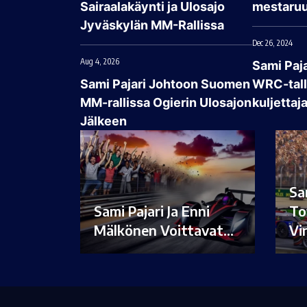
Sairaalakäynti ja Ulosajo
mestaruu
Jyväskylän MM-Rallissa
Dec 26, 2024
Aug 4, 2026
Sami Paj
Sami Pajari Johtoon Suomen
WRC-talli
MM-rallissa Ogierin Ulosajon
kuljettaj
Jälkeen
Sa
Sami Pajari Ja Enni
To
Mälkönen Voittavat…
Vi