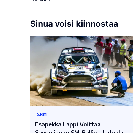
Sinua voisi kiinnostaa
Suomi
Esapekka Lappi Voittaa
Savonlinnan SM-Rallin – Latvala