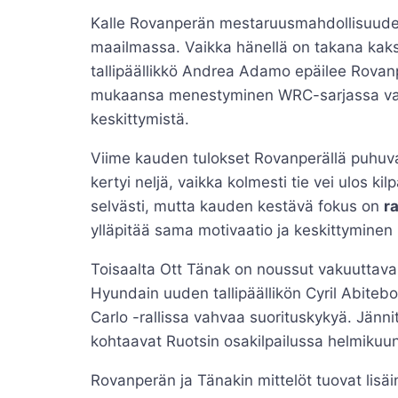
Kalle Rovanperän mestaruusmahdollisuudet
maailmassa. Vaikka hänellä on takana kak
tallipäällikkö Andrea Adamo epäilee Rova
mukaansa menestyminen WRC-sarjassa vaati
keskittymistä.
Viime kauden tulokset Rovanperällä puhuva
kertyi neljä, vaikka kolmesti tie vei ulos ki
selvästi, mutta kauden kestävä fokus on
r
ylläpitää sama motivaatio ja keskittyminen
Toisaalta Ott Tänak on noussut vakuuttava
Hyundain uuden tallipäällikön Cyril Abite
Carlo -rallissa vahvaa suorituskykyä. Jännit
kohtaavat Ruotsin osakilpailussa helmikuun
Rovanperän ja Tänakin mittelöt tuovat lisäi