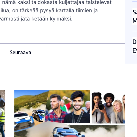
nämä kaksi taidokasta kuljettajaa taistelevat
heilua, on tärkeää pysyä kartalla tiimien ja
S
 varmasti jätä ketään kylmäksi.
M
D
E
Seuraava