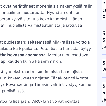
P
 ovat herättäneet monenlaisia näkemyksiä rallin
O
si maailmanmestaruutta, Hyundain entinen
P
nperän kykyä sitoutua koko kaudeksi. Hänen
i huolellista valmistautumista ja jatkuvaa
S
S
t puolestaan; seitsemässä MM-rallissa voittoja
J
lpailusta kärkipaikalta. Potentiaalia hänestä löytyy
atkaisevassa asemassa
. Mestarin on osattava
 läpi kauden kuin aikaisemminkin.
S
2
sti yhdeksi kauden suurimmista haastajista.
boulin kokemukseen nojaten Tänak osoitti Monte
ys Rovanperän ja Tänakin välillä tiivistyy, kun he
S
 puolivälissä.
S
J
ntoa rallisarjaan. WRC-fanit voivat odottaa