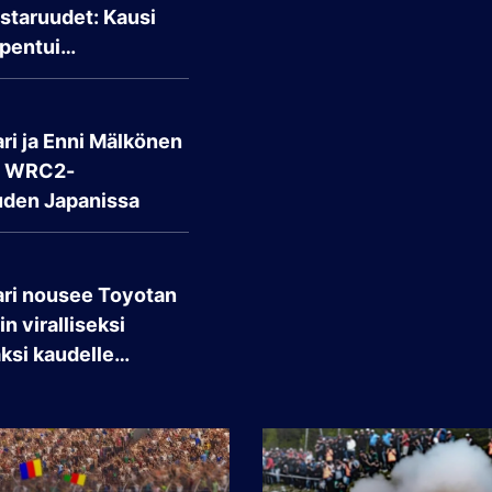
taruudet: Kausi
pentui…
ri ja Enni Mälkönen
t WRC2-
den Japanissa
ari nousee Toyotan
n viralliseksi
aksi kaudelle…