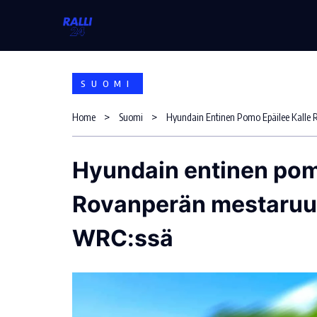
Skip
to
content
SUOMI
Home
Suomi
Hyundain entinen pom
Rovanperän mestaruu
WRC:ssä