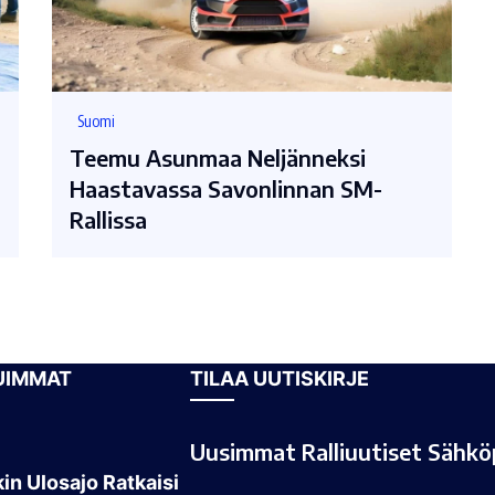
Suomi
Teemu Asunmaa Neljänneksi
Haastavassa Savonlinnan SM-
Rallissa
UIMMAT
TILAA UUTISKIRJE
Uusimmat Ralliuutiset Sähköp
in Ulosajo Ratkaisi