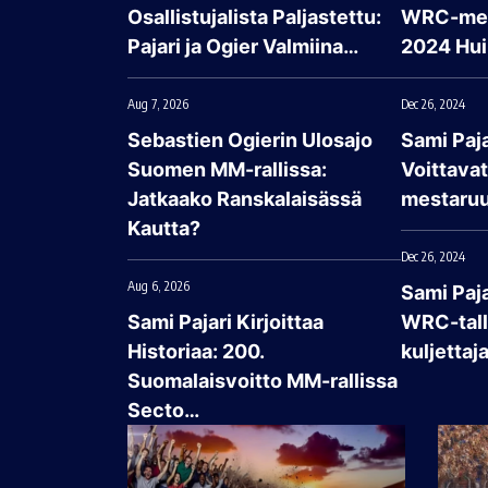
Osallistujalista Paljastettu:
WRC-mes
Pajari ja Ogier Valmiina…
2024 Hui
Aug 7, 2026
Dec 26, 2024
Sebastien Ogierin Ulosajo
Sami Paja
Suomen MM-rallissa:
Voittava
Jatkaako Ranskalaisässä
mestaruu
Kautta?
Dec 26, 2024
Aug 6, 2026
Sami Paj
Sami Pajari Kirjoittaa
WRC-talli
Historiaa: 200.
kuljettaj
Suomalaisvoitto MM-rallissa
Secto…