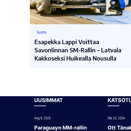
Suomi
Esapekka Lappi Voittaa
Savonlinnan SM-Rallin – Latvala
Kakkoseksi Huikealla Nousulla
UUSIMMAT
KATSOT
Aug 8, 2026
Dec 26, 2024
Paraguayn MM-rallin
Ott Tänak