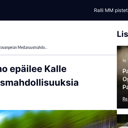
Ralli MM pistet
Li
Hyundain Entinen Pomo Epäilee Kalle Rovanperän Mestaruusmahdollisuuksia WRC:ssä
By
o epäilee Kalle
P
Os
smahdollisuuksia
Pa
Re