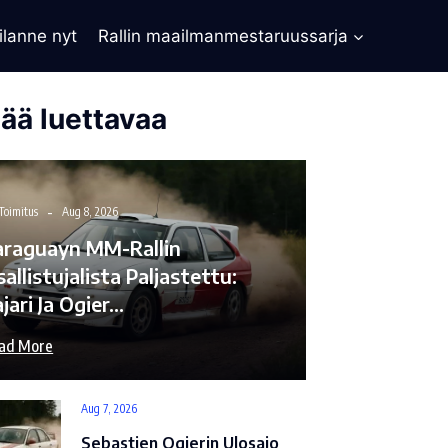
ilanne nyt
Rallin maailmanmestaruussarja
sää luettavaa
Toimitus
Aug 8, 2026
araguayn MM-Rallin
allistujalista Paljastettu:
jari Ja Ogier…
ad More
Aug 7, 2026
Sebastien Ogierin Ulosajo