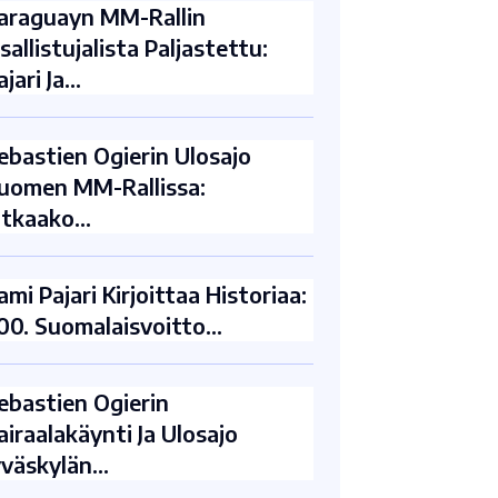
araguayn MM-Rallin
sallistujalista Paljastettu:
ajari Ja…
ebastien Ogierin Ulosajo
uomen MM-Rallissa:
atkaako…
ami Pajari Kirjoittaa Historiaa:
00. Suomalaisvoitto…
ebastien Ogierin
airaalakäynti Ja Ulosajo
yväskylän…