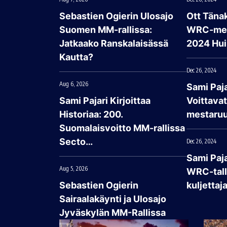
Sebastien Ogierin Ulosajo
Ott Tänak
Suomen MM-rallissa:
WRC-mes
Jatkaako Ranskalaisässä
2024 Hui
Kautta?
Dec 26, 2024
Aug 6, 2026
Sami Paja
Sami Pajari Kirjoittaa
Voittava
Historiaa: 200.
mestaruu
Suomalaisvoitto MM-rallissa
Secto…
Dec 26, 2024
Sami Paj
Aug 5, 2026
WRC-talli
Sebastien Ogierin
kuljettaj
Sairaalakäynti ja Ulosajo
Jyväskylän MM-Rallissa