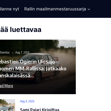
ilanne nyt
Rallin maailmanmestaruussarja
sää luettavaa
Toimitus
Aug 7, 2026
ebastien Ogierin Ulosajo
uomen MM-Rallissa: Jatkaako
anskalaisässä…
ad More
Aug 6, 2026
Sami Pajari Kirjoittaa