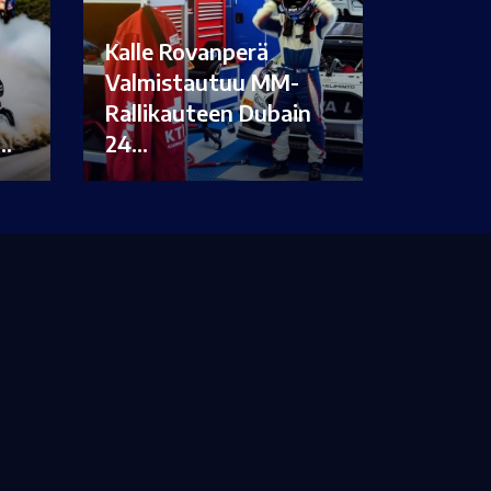
Kalle Rovanperä
Valmistautuu MM-
Rallikauteen Dubain
i…
24…