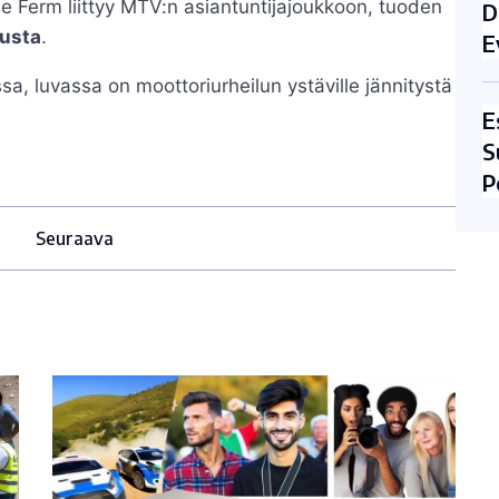
ne Ferm liittyy MTV:n asiantuntijajoukkoon, tuoden
D
musta
.
E
, luvassa on moottoriurheilun ystäville jännitystä
E
S
P
Seuraava