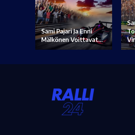
Sa
Sami Pajari Ja Enni
To
Mälkönen Voittavat…
Vi