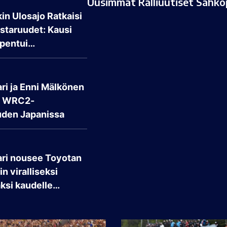
Uusimmat Ralliuutiset Sähköp
in Ulosajo Ratkaisi
taruudet: Kausi
pentui…
ri ja Enni Mälkönen
t WRC2-
den Japanissa
ari nousee Toyotan
n viralliseksi
aksi kaudelle…