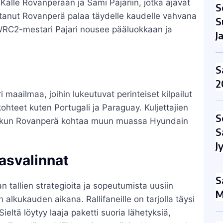
Kalle Rovanperään ja Sami Pajariin, jotka ajavat
S
ttanut Rovanperä palaa täydelle kaudelle vahvana
S
WRC2-mestari Pajari nousee pääluokkaan ja
J
S
2
 maailmaa, joihin lukeutuvat perinteiset kilpailut
ohteet kuten Portugali ja Paraguay. Kuljettajien
S
ään, kun Rovanperä kohtaa muun muassa Hyundain
S
J
gasvalinnat
S
n tallien strategioita ja sopeutumista uusiin
M
 alkukauden aikana. Rallifaneille on tarjolla täysi
ieltä löytyy laaja paketti suoria lähetyksiä,