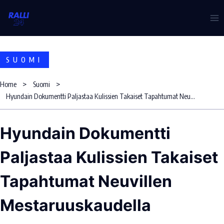
Skip
to
content
SUOMI
Home
Suomi
Hyundain Dokumentti Paljastaa Kulissien Takaiset Tapahtumat Neuvillen Mestaruuskaudella
Hyundain Dokumentti
Paljastaa Kulissien Takaiset
Tapahtumat Neuvillen
Mestaruuskaudella