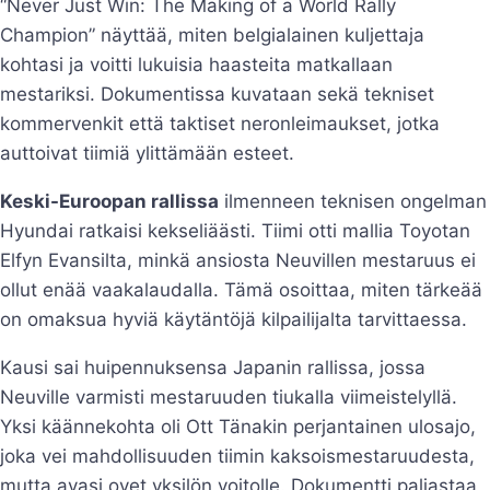
“Never Just Win: The Making of a World Rally
Champion” näyttää, miten belgialainen kuljettaja
kohtasi ja voitti lukuisia haasteita matkallaan
mestariksi. Dokumentissa kuvataan sekä tekniset
kommervenkit että taktiset neronleimaukset, jotka
auttoivat tiimiä ylittämään esteet.
Keski-Euroopan rallissa
ilmenneen teknisen ongelman
Hyundai ratkaisi kekseliäästi. Tiimi otti mallia Toyotan
Elfyn Evansilta, minkä ansiosta Neuvillen mestaruus ei
ollut enää vaakalaudalla. Tämä osoittaa, miten tärkeää
on omaksua hyviä käytäntöjä kilpailijalta tarvittaessa.
Kausi sai huipennuksensa Japanin rallissa, jossa
Neuville varmisti mestaruuden tiukalla viimeistelyllä.
Yksi käännekohta oli Ott Tänakin perjantainen ulosajo,
joka vei mahdollisuuden tiimin kaksoismestaruudesta,
mutta avasi ovet yksilön voitolle. Dokumentti paljastaa