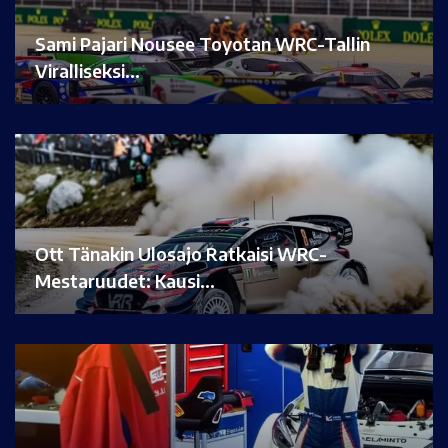
Sami Pajari Nousee Toyotan WRC-Tallin
Viralliseksi…
Ott Tänakin Ulosajo Ratkaisi WRC-
Mestaruudet: Kausi…