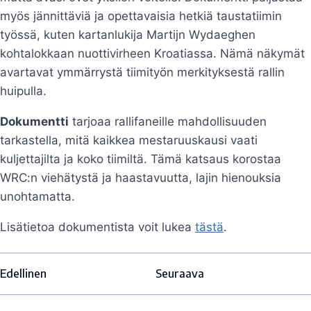
myös jännittäviä ja opettavaisia hetkiä taustatiimin
työssä, kuten kartanlukija Martijn Wydaeghen
kohtalokkaan nuottivirheen Kroatiassa. Nämä näkymät
avartavat ymmärrystä tiimityön merkityksestä rallin
huipulla.
Dokumentti
tarjoaa rallifaneille mahdollisuuden
tarkastella, mitä kaikkea mestaruuskausi vaati
kuljettajilta ja koko tiimiltä. Tämä katsaus korostaa
WRC:n viehätystä ja haastavuutta, lajin hienouksia
unohtamatta.
Lisätietoa dokumentista voit lukea
tästä
.
Edellinen
Seuraava