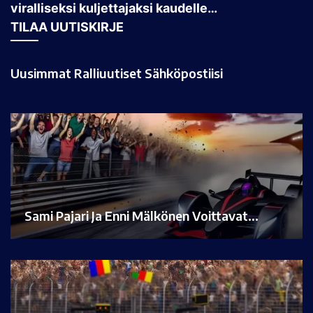
viralliseksi kuljettajaksi kaudelle…
TILAA UUTISKIRJE
Uusimmat Ralliuutiset Sähköpostiisi
Sami Pajari Ja Enni Mälkönen Voittavat…