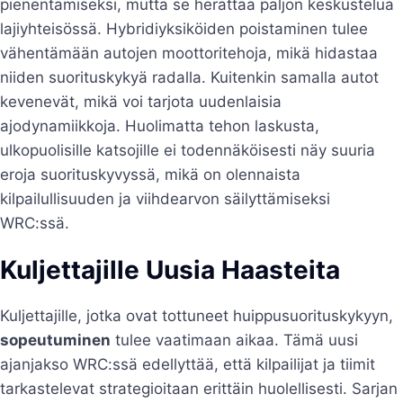
pienentämiseksi, mutta se herättää paljon keskustelua
lajiyhteisössä. Hybridiyksiköiden poistaminen tulee
vähentämään autojen moottoritehoja, mikä hidastaa
niiden suorituskykyä radalla. Kuitenkin samalla autot
kevenevät, mikä voi tarjota uudenlaisia
ajodynamiikkoja. Huolimatta tehon laskusta,
ulkopuolisille katsojille ei todennäköisesti näy suuria
eroja suorituskyvyssä, mikä on olennaista
kilpailullisuuden ja viihdearvon säilyttämiseksi
WRC:ssä.
Kuljettajille Uusia Haasteita
Kuljettajille, jotka ovat tottuneet huippusuorituskykyyn,
sopeutuminen
tulee vaatimaan aikaa. Tämä uusi
ajanjakso WRC:ssä edellyttää, että kilpailijat ja tiimit
tarkastelevat strategioitaan erittäin huolellisesti. Sarjan