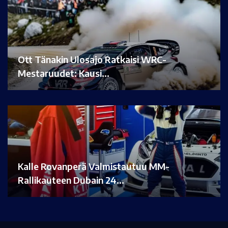
Ott Tänakin Ulosajo Ratkaisi WRC-
Mestaruudet: Kausi…
Kalle Rovanperä Valmistautuu MM-
Rallikauteen Dubain 24…