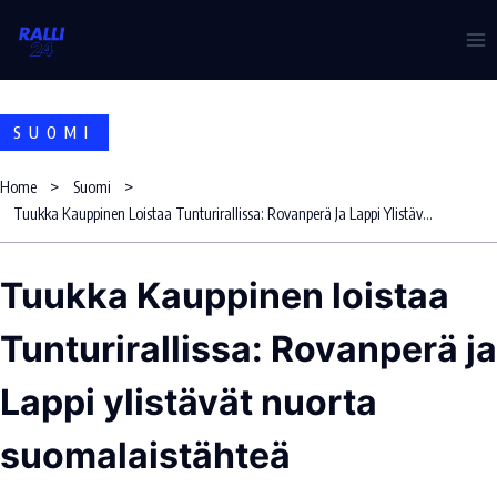
Skip
to
content
SUOMI
Home
Suomi
Tuukka Kauppinen Loistaa Tunturirallissa: Rovanperä Ja Lappi Ylistävät Nuorta Suomalaistähteä
Tuukka Kauppinen loistaa
Tunturirallissa: Rovanperä ja
Lappi ylistävät nuorta
suomalaistähteä