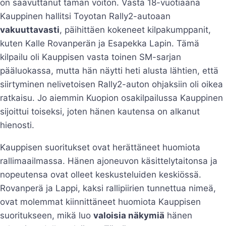
on saavuttanut tämän voiton. Vasta 18-vuotiaana
Kauppinen hallitsi Toyotan Rally2-autoaan
vakuuttavasti
, päihittäen kokeneet kilpakumppanit,
kuten Kalle Rovanperän ja Esapekka Lapin. Tämä
kilpailu oli Kauppisen vasta toinen SM-sarjan
pääluokassa, mutta hän näytti heti alusta lähtien, että
siirtyminen nelivetoisen Rally2-auton ohjaksiin oli oikea
ratkaisu. Jo aiemmin Kuopion osakilpailussa Kauppinen
sijoittui toiseksi, joten hänen kautensa on alkanut
hienosti.
Kauppisen suoritukset ovat herättäneet huomiota
rallimaailmassa. Hänen ajoneuvon käsittelytaitonsa ja
nopeutensa ovat olleet keskusteluiden keskiössä.
Rovanperä ja Lappi, kaksi rallipiirien tunnettua nimeä,
ovat molemmat kiinnittäneet huomiota Kauppisen
suoritukseen, mikä luo
valoisia näkymiä
hänen