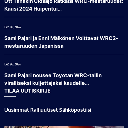
Ott Tänakin Ulosajo Ratkaisi WRC-mestaruudet:
Kausi 2024 Huipentui…
Dec 26, 2024
Sami Pajari ja Enni Mälkönen Voittavat WRC2-
mestaruuden Japanissa
Dec 26, 2024
Sami Pajari nousee Toyotan WRC-tallin
viralliseksi kuljettajaksi kaudelle…
TILAA UUTISKIRJE
Uusimmat Ralliuutiset Sähköpostiisi