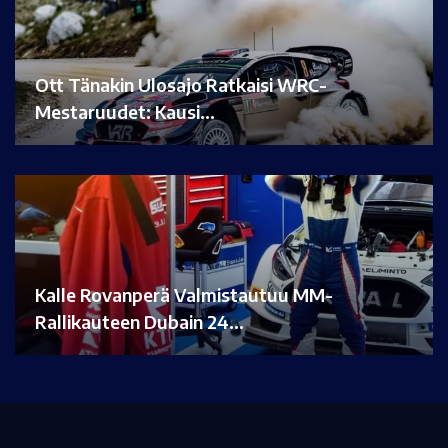
Ott Tänakin Ulosajo Ratkaisi WRC-
Mestaruudet: Kausi…
Kalle Rovanperä Valmistautuu MM-
Rallikauteen Dubain 24…