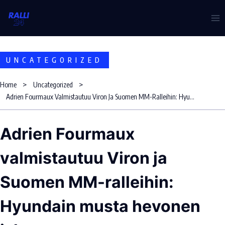
Skip
to
content
UNCATEGORIZED
Home
Uncategorized
Adrien Fourmaux Valmistautuu Viron Ja Suomen MM-Ralleihin: Hyundain Musta Hevonen Iskee
Adrien Fourmaux
valmistautuu Viron ja
Suomen MM-ralleihin:
Hyundain musta hevonen