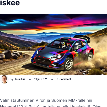
iskee
By
Toimitus
13 Jul 2025
0
Comment
Valmistautuminen Viron ja Suomen MM-ralleihin
Hyundai i20 N Rally1 -autolla on ollut keskeistä. Olen