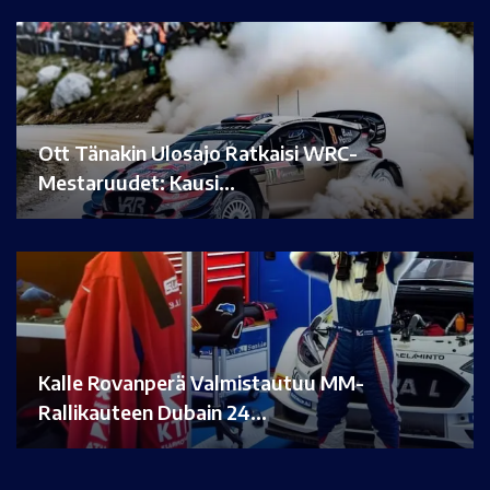
Ott Tänakin Ulosajo Ratkaisi WRC-
Mestaruudet: Kausi…
Kalle Rovanperä Valmistautuu MM-
Rallikauteen Dubain 24…