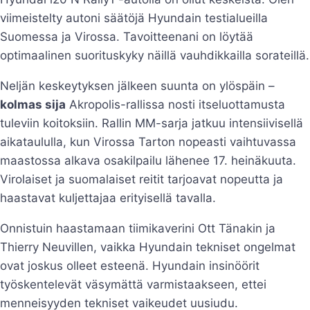
viimeistelty autoni säätöjä Hyundain testialueilla
Suomessa ja Virossa. Tavoitteenani on löytää
optimaalinen suorituskyky näillä vauhdikkailla sorateillä.
Neljän keskeytyksen jälkeen suunta on ylöspäin –
kolmas sija
Akropolis-rallissa nosti itseluottamusta
tuleviin koitoksiin. Rallin MM-sarja jatkuu intensiivisellä
aikataululla, kun Virossa Tarton nopeasti vaihtuvassa
maastossa alkava osakilpailu lähenee 17. heinäkuuta.
Virolaiset ja suomalaiset reitit tarjoavat nopeutta ja
haastavat kuljettajaa erityisellä tavalla.
Onnistuin haastamaan tiimikaverini Ott Tänakin ja
Thierry Neuvillen, vaikka Hyundain tekniset ongelmat
ovat joskus olleet esteenä. Hyundain insinöörit
työskentelevät väsymättä varmistaakseen, ettei
menneisyyden tekniset vaikeudet uusiudu.