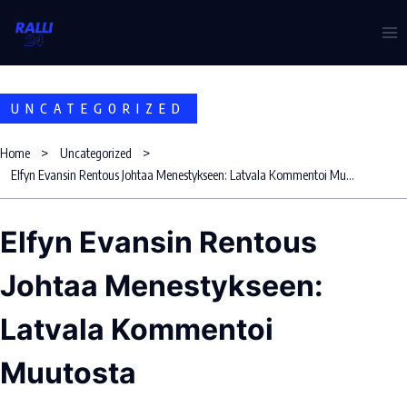
Skip
to
content
UNCATEGORIZED
Home
Uncategorized
Elfyn Evansin Rentous Johtaa Menestykseen: Latvala Kommentoi Muutosta
Elfyn Evansin Rentous
Johtaa Menestykseen:
Latvala Kommentoi
Muutosta