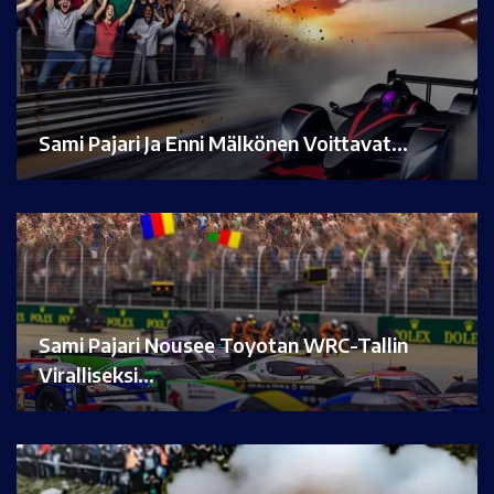
Sami Pajari Ja Enni Mälkönen Voittavat…
Sami Pajari Nousee Toyotan WRC-Tallin
Viralliseksi…