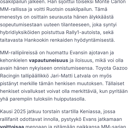
osakilpailun jälkeen. Hän sijoittui toiseksi Monte Carlon
MM-rallissa ja voitti Ruotsin osakilpailun. Tämä
menestys on osittain seurausta hänen älykkäästä
sopeutumisestaan uuteen tilanteeseen, joka syntyi
hybridiyksiköiden poistuttua Rally1-autoista, sekä
taitavasta Hankookin renkaiden hyödyntämisestä.
MM-rallipiireissä on huomattu Evansin ajotavan ja
kehonkielen
vapautuneisuus
ja iloisuus, mikä voi olla
avain hänen nykyiseen onnistumiseensa. Toyota Gazoo
Racingin tallipäällikkö Jari-Matti Latvala on myös
pistänyt merkille tämän henkisen muutoksen. Tällaiset
henkiset oivallukset voivat olla merkittäviä, kun pyritään
yhä parempiin tuloksiin huipputasolla.
Kausi 2025 jatkuu torstain startilla Keniassa, jossa
rallifanit odottavat innolla, pystyykö Evans jatkamaan
voittoisaa
menoaan ja pitämään paikkansa MM-sarjan