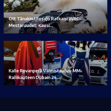
Ott Tänakin Ulosajo Ratkaisi WRC-
Mestaruudet: Kausi…
Kalle Rovanperä Valmistautuu MM-
Rallikauteen Dubain 24…