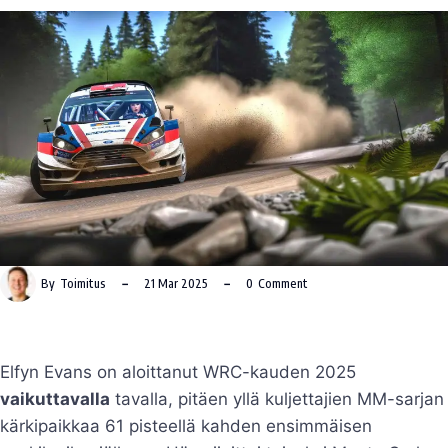
By
Toimitus
21 Mar 2025
0
Comment
Elfyn Evans on aloittanut WRC-kauden 2025
vaikuttavalla
tavalla, pitäen yllä kuljettajien MM-sarjan
kärkipaikkaa 61 pisteellä kahden ensimmäisen