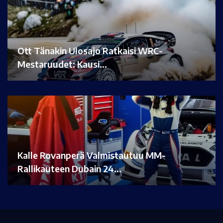
Ott Tänakin Ulosajo Ratkaisi WRC-
Mestaruudet: Kausi…
Kalle Rovanperä Valmistautuu MM-
Rallikauteen Dubain 24…