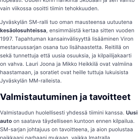
vain viikossa osoitti tiimin tehokkuuden.
Jyväskylän SM-ralli tuo oman mausteensa uutuutena
kesäolosuhteissa
, ensimmäistä kertaa sitten vuoden
1997. Tapahtuman kansainvälisyyttä lisääminen Viron
mestaruussarjan osana tuo lisähaastetta. Reitillä on
sekä tunnettuja että uusia osuuksia, ja kilpailijakaarti
on vahva. Lauri Joona ja Mikko Heikkilä ovat valmiina
haastamaan, ja soratiet ovat heille tuttuja lukuisista
Jyväskylän MM-ralleista.
Valmistautuminen ja tavoitteet
Valmistaudun huolellisesti yhdessä tiimini kanssa.
Uusi
auto
on saatava täydelliseen kuntoon ennen kilpailua.
SM-sarjan johtajuus on tavoitteena, ja aion puolustaa
paikkaani parhaani mukaan, vaikka Imatralla