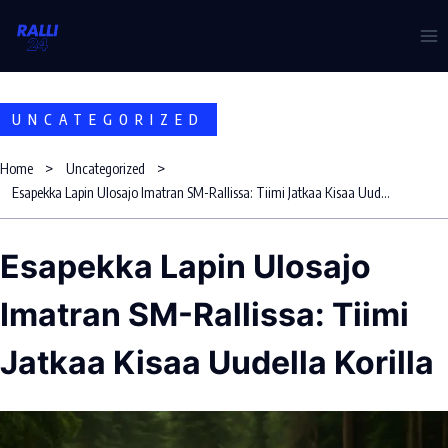
Skip
to
content
UNCATEGORIZED
Home
Uncategorized
Esapekka Lapin Ulosajo Imatran SM-Rallissa: Tiimi Jatkaa Kisaa Uudella Korilla
Esapekka Lapin Ulosajo
Imatran SM-Rallissa: Tiimi
Jatkaa Kisaa Uudella Korilla