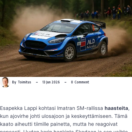
By
Toimitus
13 Jun 2026
0
Comment
Esapekka Lappi kohtasi Imatran SM-rallissa
haasteita
,
kun ajovirhe johti ulosajoon ja keskeyttämiseen. Tämä
kaato aiheutti tiimille painetta, mutta he reagoivat
nopeasti. Uuden korin hankinta Skodaan ja sen vaihto