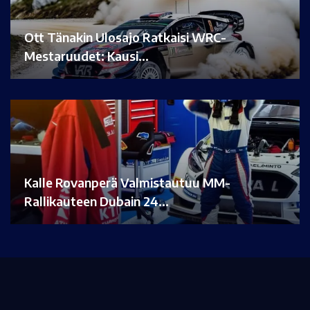
Ott Tänakin Ulosajo Ratkaisi WRC-
Mestaruudet: Kausi…
Kalle Rovanperä Valmistautuu MM-
Rallikauteen Dubain 24…