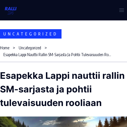
Skip
to
content
UNCATEGORIZED
Home
Uncategorized
Esapekka Lappi Nauttii Rallin SM-Sarjasta Ja Pohtii Tulevaisuuden Rooliaan
Esapekka Lappi nauttii rallin
SM-sarjasta ja pohtii
tulevaisuuden rooliaan