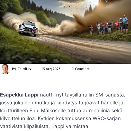
By
Toimitus
15 Aug 2025
0
Comment
Esapekka Lappi
nauttii nyt täysillä rallin SM-sarjasta,
jossa jokainen mutka ja kiihdytys tarjoavat hänelle ja
kartturilleen Enni Mälköselle tuttua adrenaliinia sekä
kilvoittelun iloa. Kytkien kokemuksensa WRC-sarjan
vaativista kilpailuista, Lappi valmistaa