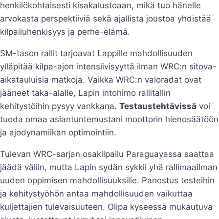
henkilökohtaisesti kisakalustoaan, mikä tuo hänelle
arvokasta perspektiiviä sekä ajallista joustoa yhdistää
kilpailuhenkisyys ja perhe-elämä.
SM-tason rallit tarjoavat Lappille mahdollisuuden
ylläpitää kilpa-ajon intensiivisyyttä ilman WRC:n sitova-
aikatauluisia matkoja. Vaikka WRC:n valoradat ovat
jääneet taka-alalle, Lapin intohimo rallitallin
kehitystöihin pysyy vankkana.
Testaustehtävissä
voi
tuoda omaa asiantuntemustani moottorin hienosäätöön
ja ajodynamiikan optimointiin.
Tulevan WRC-sarjan osakilpailu Paraguayassa saattaa
jäädä väliin, mutta Lapin sydän sykkii yhä rallimaailman
uuden oppimisen mahdollisuuksille. Panostus testeihin
ja kehitystyöhön antaa mahdollisuuden vaikuttaa
kuljettajien tulevaisuuteen. Olipa kyseessä mukautuva