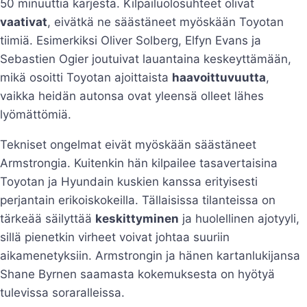
50 minuuttia kärjestä. Kilpailuolosuhteet olivat
vaativat
, eivätkä ne säästäneet myöskään Toyotan
tiimiä. Esimerkiksi Oliver Solberg, Elfyn Evans ja
Sebastien Ogier joutuivat lauantaina keskeyttämään,
mikä osoitti Toyotan ajoittaista
haavoittuvuutta
,
vaikka heidän autonsa ovat yleensä olleet lähes
lyömättömiä.
Tekniset ongelmat eivät myöskään säästäneet
Armstrongia. Kuitenkin hän kilpailee tasavertaisina
Toyotan ja Hyundain kuskien kanssa erityisesti
perjantain erikoiskokeilla. Tällaisissa tilanteissa on
tärkeää säilyttää
keskittyminen
ja huolellinen ajotyyli,
sillä pienetkin virheet voivat johtaa suuriin
aikamenetyksiin. Armstrongin ja hänen kartanlukijansa
Shane Byrnen saamasta kokemuksesta on hyötyä
tulevissa soraralleissa.