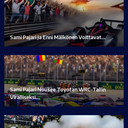
Sami Pajari Ja Enni Mälkönen Voittavat…
Sami Pajari Nousee Toyotan WRC-Tallin
Viralliseksi…