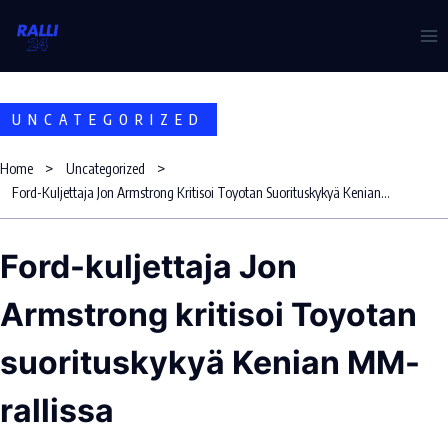
Skip
to
content
UNCATEGORIZED
Home
Uncategorized
Ford-Kuljettaja Jon Armstrong Kritisoi Toyotan Suorituskykyä Kenian MM-Rallissa
Ford-kuljettaja Jon
Armstrong kritisoi Toyotan
suorituskykyä Kenian MM-
rallissa