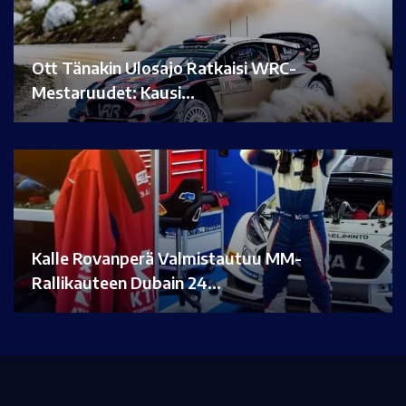
Ott Tänakin Ulosajo Ratkaisi WRC-
Mestaruudet: Kausi…
Kalle Rovanperä Valmistautuu MM-
Rallikauteen Dubain 24…