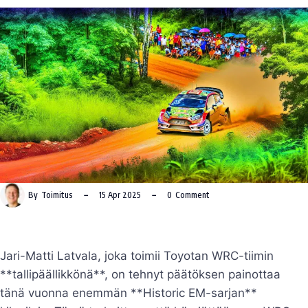
By
Toimitus
15 Apr 2025
0
Comment
Jari-Matti Latvala, joka toimii Toyotan WRC-tiimin
**tallipäällikkönä**, on tehnyt päätöksen painottaa
tänä vuonna enemmän **Historic EM-sarjan**