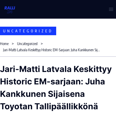
Skip
to
content
UNCATEGORIZED
Home
Uncategorized
Jari-Matti Latvala Keskittyy Historic EM-Sarjaan: Juha Kankkunen Sijaisena Toyotan Tallipäällikkönä
Jari-Matti Latvala Keskittyy
Historic EM-sarjaan: Juha
Kankkunen Sijaisena
Toyotan Tallipäällikkönä