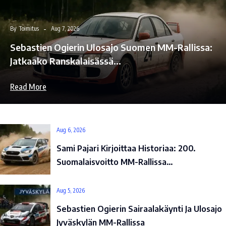
By
Toimitus
Aug 7, 2026
Sebastien Ogierin Ulosajo Suomen MM-Rallissa:
Jatkaako Ranskalaisässä…
Read More
Aug 6, 2026
Sami Pajari Kirjoittaa Historiaa: 200.
Suomalaisvoitto MM-Rallissa…
Aug 5, 2026
Sebastien Ogierin Sairaalakäynti Ja Ulosajo
Jyväskylän MM-Rallissa