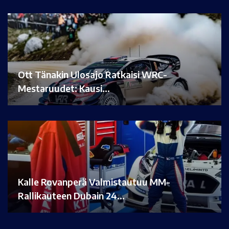
Ott Tänakin Ulosajo Ratkaisi WRC-
Mestaruudet: Kausi…
Kalle Rovanperä Valmistautuu MM-
Rallikauteen Dubain 24…