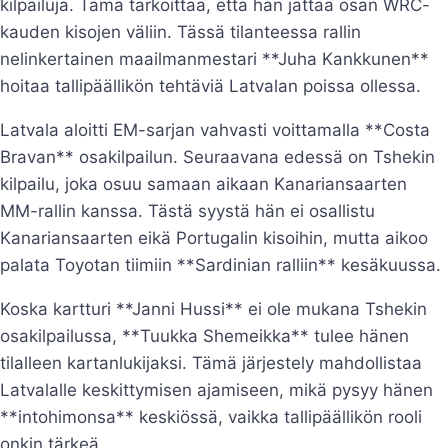
kilpailuja. Tämä tarkoittaa, että hän jättää osan WRC-
kauden kisojen väliin. Tässä tilanteessa rallin
nelinkertainen maailmanmestari **Juha Kankkunen**
hoitaa tallipäällikön tehtäviä Latvalan poissa ollessa.
Latvala aloitti EM-sarjan vahvasti voittamalla **Costa
Bravan** osakilpailun. Seuraavana edessä on Tshekin
kilpailu, joka osuu samaan aikaan Kanariansaarten
MM-rallin kanssa. Tästä syystä hän ei osallistu
Kanariansaarten eikä Portugalin kisoihin, mutta aikoo
palata Toyotan tiimiin **Sardinian ralliin** kesäkuussa.
Koska kartturi **Janni Hussi** ei ole mukana Tshekin
osakilpailussa, **Tuukka Shemeikka** tulee hänen
tilalleen kartanlukijaksi. Tämä järjestely mahdollistaa
Latvalalle keskittymisen ajamiseen, mikä pysyy hänen
**intohimonsa** keskiössä, vaikka tallipäällikön rooli
onkin tärkeä.