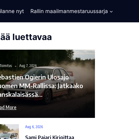
ilanne nyt
Rallin maailmanmestaruussarja
sää luettavaa
Toimitus
Aug 7, 2026
ebastien Ogierin Ulosajo
uomen MM-Rallissa: Jatkaako
anskalaisässä…
ad More
Aug 6, 2026
Sami Pajari Kirjoittaa