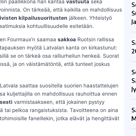
lin päällikkönä hän kantaa
vastuuta
sekä
S
nvoinnista. On tärkeää, että kaikilla on mahdollisuus
S
ivisten kilpailusuoritusten
jälkeen. Yhteistyö
J
atimuksia kohtuullisuudelle esitetään.
rien Fourmaux’n saamaa
sakkoa
Ruotsin rallissa
S
 tapauksen myötä Latvalan kanta on kirkastunut:
2
sillä se on tärkeä osa ralliurheilun henkeä. Suorat
messä, ja on väistämätöntä, että tunteet joskus
S
S
 Latvala saattaa suositella suorien haastattelujen
J
ssa kuljettajilla on mahdollisuus rauhoittua ennen
isesti
varmistaakseen, että jokainen pystyy
S
itä tai pelkoa rangaistuksista. Tavoitteena on aina
M
tohimoisille faneillekin, jotka elävät ja hengittävät