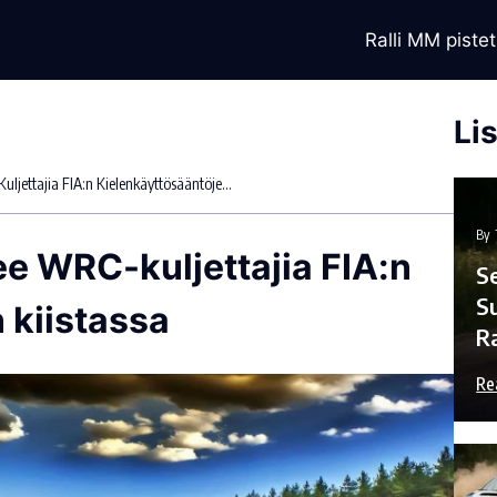
Ralli MM pistet
Li
Jari-Matti Latvala Tukee WRC-Kuljettajia FIA:n Kielenkäyttösääntöjen Kiistassa
By
ee WRC-kuljettajia FIA:n
S
S
 kiistassa
R
Re