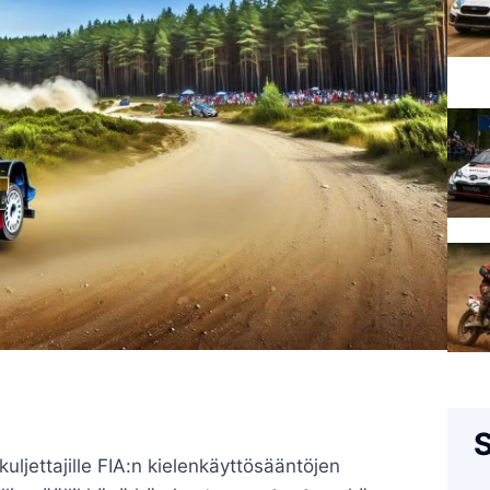
S
ljettajille FIA:n kielenkäyttösääntöjen