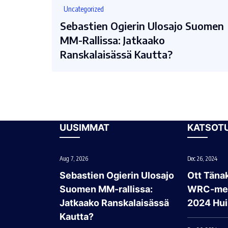
Uncategorized
Sebastien Ogierin Ulosajo Suomen
MM-Rallissa: Jatkaako
Ranskalaisässä Kautta?
UUSIMMAT
KATSOT
Aug 7, 2026
Dec 26, 2024
Sebastien Ogierin Ulosajo
Ott Tänak
Suomen MM-rallissa:
WRC-mes
Jatkaako Ranskalaisässä
2024 Hui
Kautta?