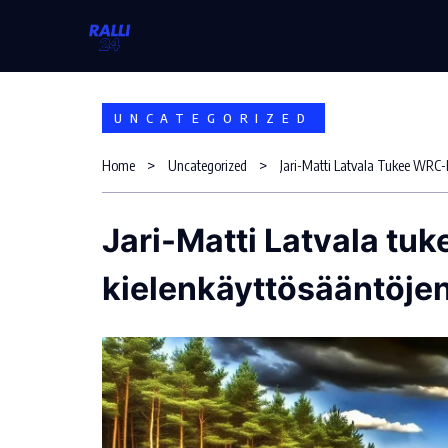
Skip
to
content
UNCATEGORIZED
Home
Uncategorized
Jari-Matti Latvala tuk
kielenkäyttösääntöjen