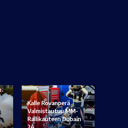
Kalle Rovanperä
Valmistautuu MM-
Rallikauteen Dubain
i…
24…