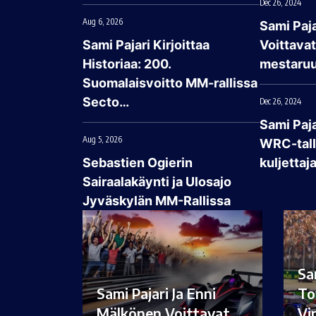
Dec 26, 2024
Aug 6, 2026
Sami Paja
Sami Pajari Kirjoittaa
Voittava
Historiaa: 200.
mestaruu
Suomalaisvoitto MM-rallissa
Secto…
Dec 26, 2024
Sami Paj
Aug 5, 2026
WRC-talli
Sebastien Ogierin
kuljettaj
Sairaalakäynti ja Ulosajo
Jyväskylän MM-Rallissa
Sa
Sami Pajari Ja Enni
To
Mälkönen Voittavat…
Vi