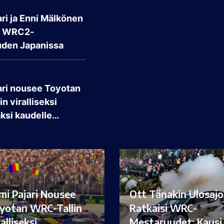
ri ja Enni Mälkönen
t WRC2-
den Japanissa
ari nousee Toyotan
n viralliseksi
aksi kaudelle…
mi Pajari Nousee
Ott Tänakin Ulosajo
yotan WRC-Tallin
Ratkaisi WRC-
ralliseksi…
Mestaruudet: Kaus