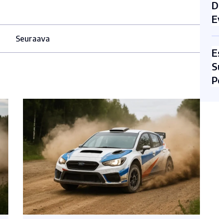
D
E
Seuraava
E
S
P