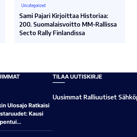
Uncategorized
Sami Pajari Kirjoittaa Historiaa:
200. Suomalaisvoitto MM-Rallissa
Secto Rally Finlandissa
UIMMAT
TILAA UUTISKIRJE
Uusimmat Ralliuutiset Sähköp
in Ulosajo Ratkaisi
taruudet: Kausi
pentui…