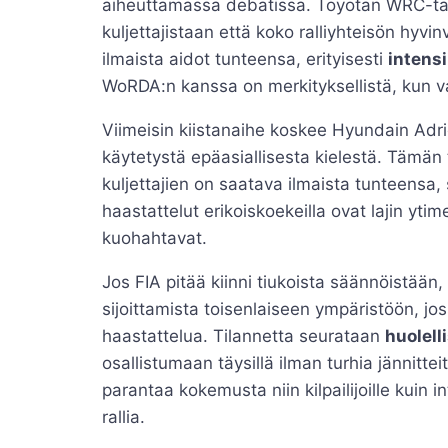
aiheuttamassa debatissa. Toyotan WRC-tal
kuljettajistaan että koko ralliyhteisön hyvi
ilmaista aidot tunteensa, erityisesti
intensi
WoRDA:n kanssa on merkityksellistä, kun va
Viimeisin kiistanaihe koskee Hyundain Ad
käytetystä epäasiallisesta kielestä. Tämän
kuljettajien on saatava ilmaista tunteensa, 
haastattelut erikoiskoekeilla ovat lajin yti
kuohahtavat.
Jos FIA pitää kiinni tiukoista säännöistään,
sijoittamista toisenlaiseen ympäristöön, jo
haastattelua. Tilannetta seurataan
huolell
osallistumaan täysillä ilman turhia jännitte
parantaa kokemusta niin kilpailijoille kuin in
rallia.