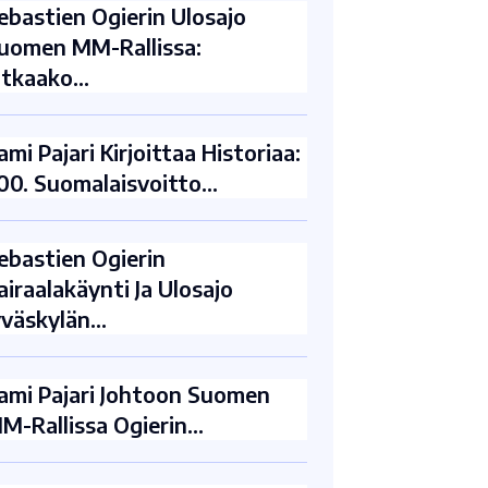
ebastien Ogierin Ulosajo
uomen MM-Rallissa:
atkaako…
ami Pajari Kirjoittaa Historiaa:
00. Suomalaisvoitto…
ebastien Ogierin
airaalakäynti Ja Ulosajo
yväskylän…
ami Pajari Johtoon Suomen
M-Rallissa Ogierin…