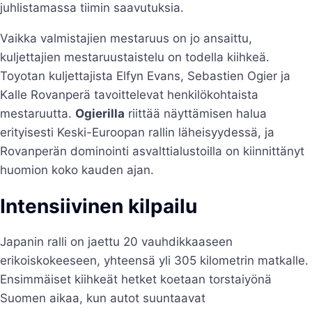
juhlistamassa tiimin saavutuksia.
Vaikka valmistajien mestaruus on jo ansaittu,
kuljettajien mestaruustaistelu on todella kiihkeä.
Toyotan kuljettajista Elfyn Evans, Sebastien Ogier ja
Kalle Rovanperä tavoittelevat henkilökohtaista
mestaruutta.
Ogierilla
riittää näyttämisen halua
erityisesti Keski-Euroopan rallin läheisyydessä, ja
Rovanperän dominointi asvalttialustoilla on kiinnittänyt
huomion koko kauden ajan.
Intensiivinen kilpailu
Japanin ralli on jaettu 20 vauhdikkaaseen
erikoiskokeeseen, yhteensä yli 305 kilometrin matkalle.
Ensimmäiset kiihkeät hetket koetaan torstaiyönä
Suomen aikaa, kun autot suuntaavat