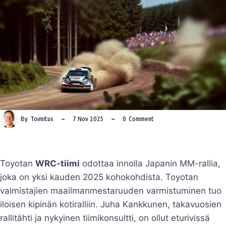
By
Toimitus
7 Nov 2025
0
Comment
Toyotan
WRC-tiimi
odottaa innolla Japanin MM-rallia,
joka on yksi kauden 2025 kohokohdista. Toyotan
valmistajien maailmanmestaruuden varmistuminen tuo
iloisen kipinän kotiralliin. Juha Kankkunen, takavuosien
rallitähti ja nykyinen tiimikonsultti, on ollut eturivissä