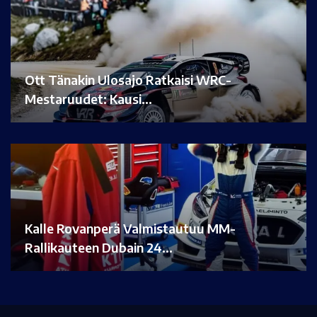
Ott Tänakin Ulosajo Ratkaisi WRC-
Mestaruudet: Kausi…
Kalle Rovanperä Valmistautuu MM-
Rallikauteen Dubain 24…