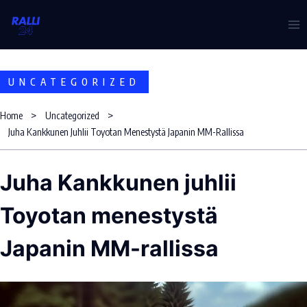
Skip
to
content
UNCATEGORIZED
Home
Uncategorized
Juha Kankkunen Juhlii Toyotan Menestystä Japanin MM-Rallissa
Juha Kankkunen juhlii
Toyotan menestystä
Japanin MM-rallissa