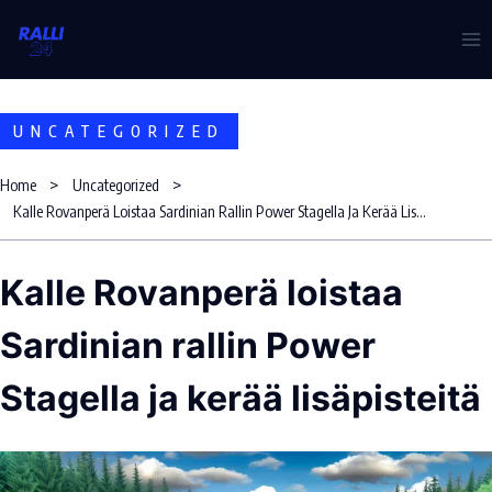
Skip
to
content
UNCATEGORIZED
Home
Uncategorized
Kalle Rovanperä Loistaa Sardinian Rallin Power Stagella Ja Kerää Lisäpisteitä
Kalle Rovanperä loistaa
Sardinian rallin Power
Stagella ja kerää lisäpisteitä