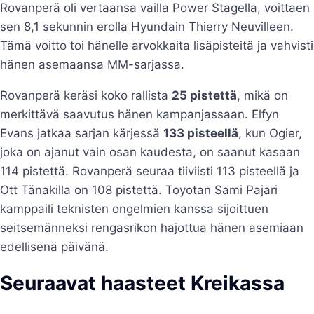
Rovanperä oli vertaansa vailla Power Stagella, voittaen
sen 8,1 sekunnin erolla Hyundain Thierry Neuvilleen.
Tämä voitto toi hänelle arvokkaita lisäpisteitä ja vahvisti
hänen asemaansa MM-sarjassa.
Rovanperä keräsi koko rallista
25 pistettä
, mikä on
merkittävä saavutus hänen kampanjassaan. Elfyn
Evans jatkaa sarjan kärjessä
133 pisteellä
, kun Ogier,
joka on ajanut vain osan kaudesta, on saanut kasaan
114 pistettä. Rovanperä seuraa tiiviisti 113 pisteellä ja
Ott Tänakilla on 108 pistettä. Toyotan Sami Pajari
kamppaili teknisten ongelmien kanssa sijoittuen
seitsemänneksi rengasrikon hajottua hänen asemiaan
edellisenä päivänä.
Seuraavat haasteet Kreikassa