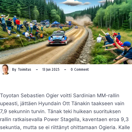
By
Toimitus
13 Jun 2025
0
Comment
Toyotan Sebastien Ogier voitti Sardinian MM-rallin
upeasti, jättäen Hyundain Ott Tänakin taakseen vain
7,9 sekunnin turvin. Tänak teki huikean suorituksen
rallin ratkaisevalla Power Stagella, kaventaen eroa 9,3
sekuntia, mutta se ei riittänyt ohittamaan Ogieria. Kalle