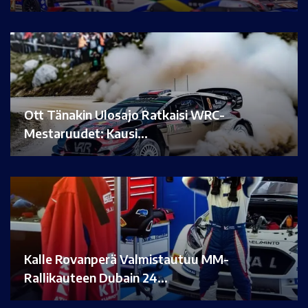
Ott Tänakin Ulosajo Ratkaisi WRC-
Mestaruudet: Kausi…
Kalle Rovanperä Valmistautuu MM-
Rallikauteen Dubain 24…