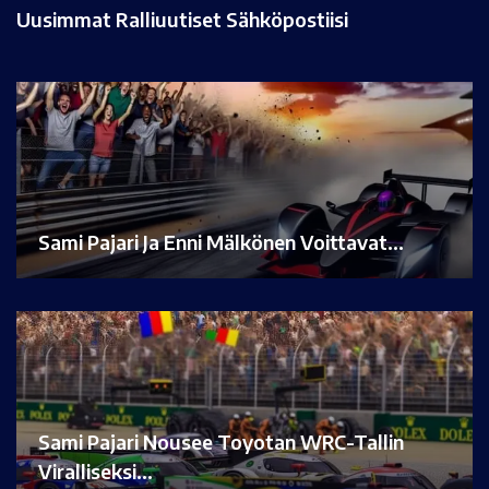
Uusimmat Ralliuutiset Sähköpostiisi
Sami Pajari Ja Enni Mälkönen Voittavat…
Sami Pajari Nousee Toyotan WRC-Tallin
Viralliseksi…