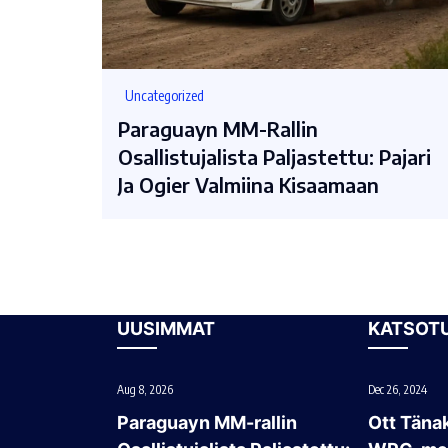
Uncategorized
Paraguayn MM-Rallin
Osallistujalista Paljastettu: Pajari
Ja Ogier Valmiina Kisaamaan
UUSIMMAT
KATSOT
Aug 8, 2026
Dec 26, 2024
Paraguayn MM-rallin
Ott Tänak