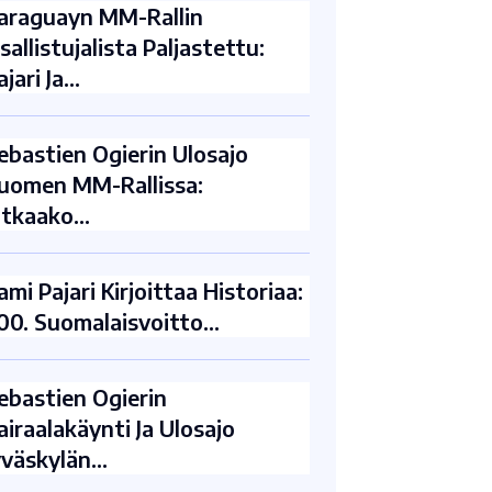
araguayn MM-Rallin
sallistujalista Paljastettu:
ajari Ja…
ebastien Ogierin Ulosajo
uomen MM-Rallissa:
atkaako…
ami Pajari Kirjoittaa Historiaa:
00. Suomalaisvoitto…
ebastien Ogierin
airaalakäynti Ja Ulosajo
yväskylän…