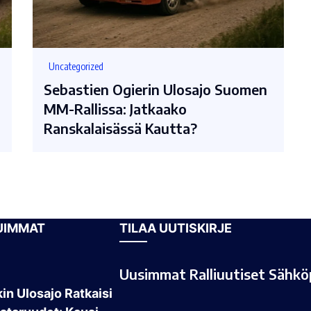
Uncategorized
Sebastien Ogierin Ulosajo Suomen
MM-Rallissa: Jatkaako
Ranskalaisässä Kautta?
UIMMAT
TILAA UUTISKIRJE
Uusimmat Ralliuutiset Sähköp
in Ulosajo Ratkaisi