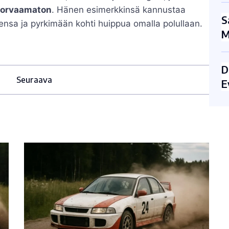
korvaamaton
. Hänen esimerkkinsä kannustaa
S
ensa ja pyrkimään kohti huippua omalla polullaan.
M
D
Seuraava
E