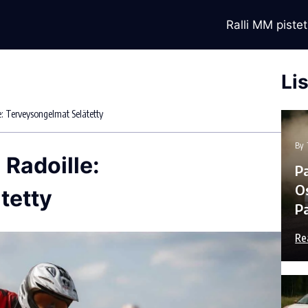
Ralli MM pistet
Li
: Terveysongelmat Selätetty
By
 Radoille:
P
Os
tetty
Pa
Re