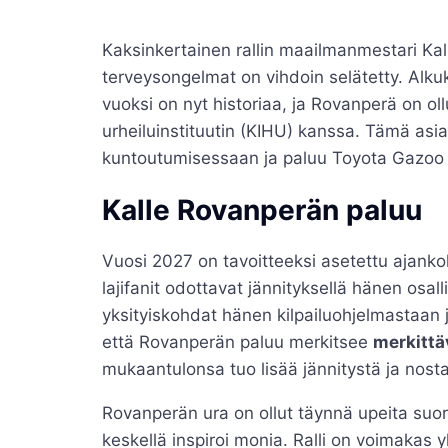
Kaksinkertainen rallin maailmanmestari Kal
terveysongelmat on vihdoin selätetty. Alku
vuoksi on nyt historiaa, ja Rovanperä on ol
urheiluinstituutin (KIHU) kanssa. Tämä asia
kuntoutumisessaan ja paluu Toyota Gazoo Ra
Kalle Rovanperän paluu
Vuosi 2027 on tavoitteeksi asetettu ajanko
lajifanit odottavat jännityksellä hänen osalli
yksityiskohdat hänen kilpailuohjelmastaan
että Rovanperän paluu merkitsee
merkittä
mukaantulonsa tuo lisää jännitystä ja nosta
Rovanperän ura on ollut täynnä upeita suor
keskellä inspiroi monia. Ralli on voimakas y