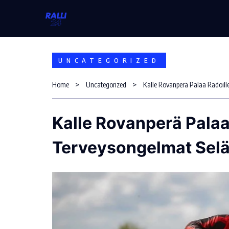
Skip
to
content
UNCATEGORIZED
Home
Uncategorized
Kalle Rovanperä Palaa Radoille
Kalle Rovanperä Palaa
Terveysongelmat Selä