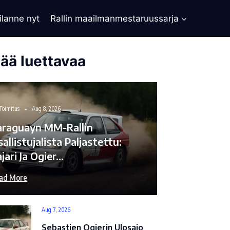
ilanne nyt
Rallin maailmanmestaruussarja
sää luettavaa
Toimitus
Aug 8, 2026
araguayn MM-Rallin
allistujalista Paljastettu:
jari Ja Ogier…
ad More
Aug 7, 2026
Sebastien Ogierin Ulosajo