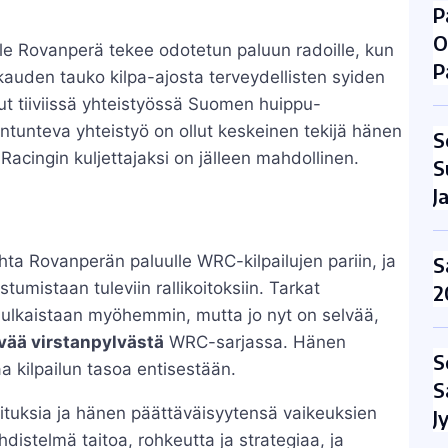
P
O
le Rovanperä tekee odotetun paluun radoille, kun
P
kauden tauko kilpa-ajosta terveydellisten syiden
lut tiiviissä yhteistyössä Suomen huippu-
ntunteva yhteistyö on ollut keskeinen tekijä hänen
S
cingin kuljettajaksi on jälleen mahdollinen.
S
J
hta Rovanperän paluulle WRC-kilpailujen pariin, ja
S
stumistaan tuleviin rallikoitoksiin. Tarkat
2
 julkaistaan myöhemmin, mutta jo nyt on selvää,
vää virstanpylvästä
WRC-sarjassa. Hänen
S
a kilpailun tasoa entisestään.
S
ituksia ja hänen päättäväisyytensä vaikeuksien
J
hdistelmä taitoa, rohkeutta ja strategiaa, ja