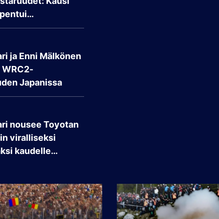
taruudet: Kausi
pentui…
ri ja Enni Mälkönen
t WRC2-
den Japanissa
ari nousee Toyotan
n viralliseksi
aksi kaudelle…