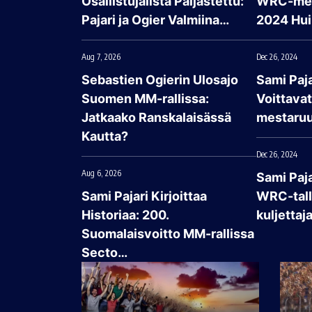
Osallistujalista Paljastettu:
WRC-mes
Pajari ja Ogier Valmiina…
2024 Hui
Aug 7, 2026
Dec 26, 2024
Sebastien Ogierin Ulosajo
Sami Paja
Suomen MM-rallissa:
Voittava
Jatkaako Ranskalaisässä
mestaruu
Kautta?
Dec 26, 2024
Aug 6, 2026
Sami Paj
Sami Pajari Kirjoittaa
WRC-talli
Historiaa: 200.
kuljettaj
Suomalaisvoitto MM-rallissa
Secto…