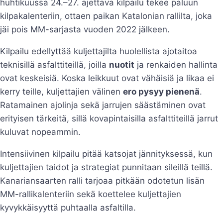
huhtikuussa 24.–27. ajettava kilpailu tekee paluun
kilpakalenteriin, ottaen paikan Katalonian rallilta, joka
jäi pois MM-sarjasta vuoden 2022 jälkeen.
Kilpailu edellyttää kuljettajilta huolellista ajotaitoa
teknisillä asfalttiteillä, joilla
nuotit
ja renkaiden hallinta
ovat keskeisiä. Koska leikkuut ovat vähäisiä ja likaa ei
kerry teille, kuljettajien välinen
ero pysyy pienenä
.
Ratamainen ajolinja sekä jarrujen säästäminen ovat
erityisen tärkeitä, sillä kovapintaisilla asfalttiteillä jarrut
kuluvat nopeammin.
Intensiivinen kilpailu pitää katsojat jännityksessä, kun
kuljettajien taidot ja strategiat punnitaan sileillä teillä.
Kanariansaarten ralli tarjoaa pitkään odotetun lisän
MM-rallikalenteriin sekä koettelee kuljettajien
kyvykkäisyyttä puhtaalla asfaltilla.