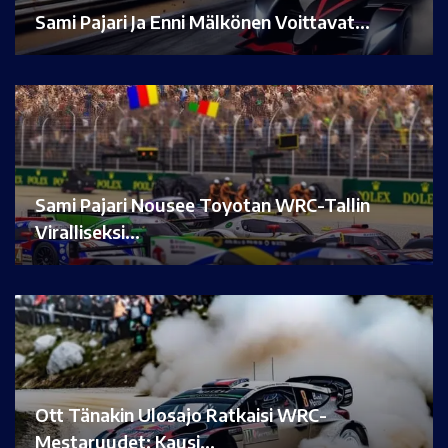
Sami Pajari Ja Enni Mälkönen Voittavat…
Sami Pajari Nousee Toyotan WRC-Tallin
Viralliseksi…
Ott Tänakin Ulosajo Ratkaisi WRC-
Mestaruudet: Kausi…