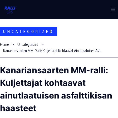
Skip
to
content
UNCATEGORIZED
Home
Uncategorized
Kanariansaarten MM-Ralli: Kuljettajat Kohtaavat Ainutlaatuisen Asfalttikisan Haasteet
Kanariansaarten MM-ralli:
Kuljettajat kohtaavat
ainutlaatuisen asfalttikisan
haasteet