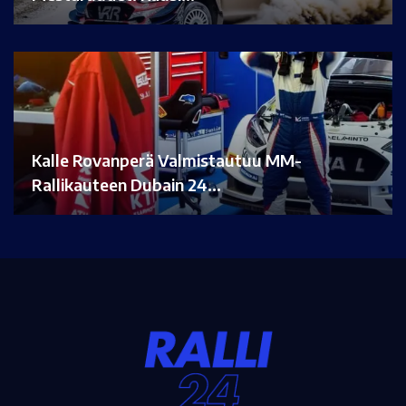
Kalle Rovanperä Valmistautuu MM-
Rallikauteen Dubain 24…