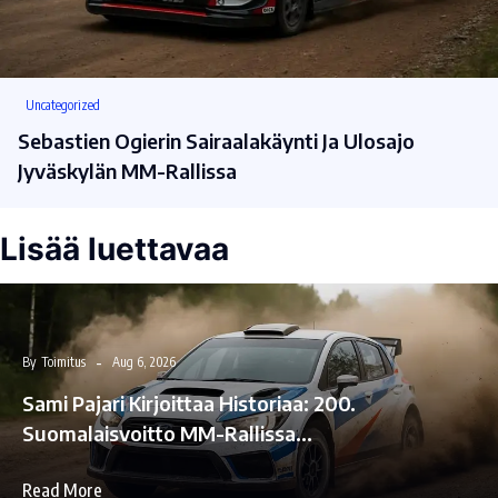
Uncategorized
Sebastien Ogierin Sairaalakäynti Ja Ulosajo
Jyväskylän MM-Rallissa
Lisää luettavaa
By
Toimitus
Aug 6, 2026
Sami Pajari Kirjoittaa Historiaa: 200.
Suomalaisvoitto MM-Rallissa…
Read More