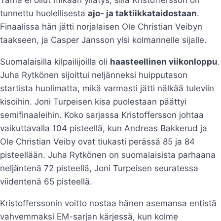
tunnettu huolellisesta
ajo- ja taktiikkataidostaan
.
Finaalissa hän jätti norjalaisen Ole Christian Veibyn
taakseen, ja Casper Jansson ylsi kolmannelle sijalle.
Suomalaisilla kilpailijoilla oli
haasteellinen viikonloppu
.
Juha Rytkönen sijoittui neljänneksi huipputason
startista huolimatta, mikä varmasti jätti nälkää tuleviin
kisoihin. Joni Turpeisen kisa puolestaan päättyi
semifinaaleihin. Koko sarjassa Kristoffersson johtaa
vaikuttavalla 104 pisteellä, kun Andreas Bakkerud ja
Ole Christian Veiby ovat tiukasti perässä 85 ja 84
pisteellään. Juha Rytkönen on suomalaisista parhaana
neljäntenä 72 pisteellä, Joni Turpeisen seuratessa
viidentenä 65 pisteellä.
Kristofferssonin voitto nostaa hänen asemansa entistä
vahvemmaksi EM-sarjan kärjessä, kun kolme