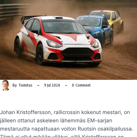
By
Toimitus
9 Jul 2026
0
Comment
Johan Kristoffersson, rallicrossin kokenut mestari, on
jälleen ottanut askeleen lähemmäs EM-sarjan
mestaruutta napattuaan voiton Ruotsin osakilpailussa.
Tämä ei ollut mikään yllätys, sillä Kristoffersson on