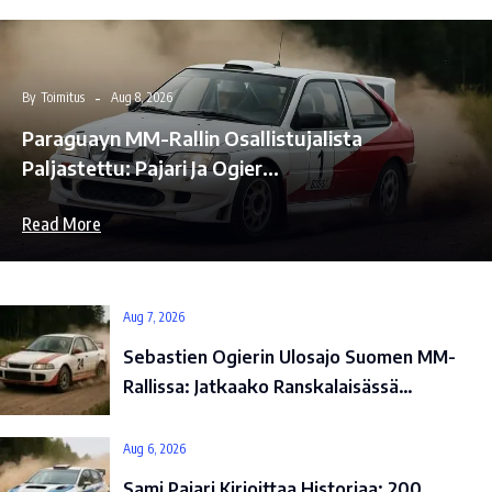
By
Toimitus
Aug 8, 2026
Paraguayn MM-Rallin Osallistujalista
Paljastettu: Pajari Ja Ogier…
Read More
Aug 7, 2026
Sebastien Ogierin Ulosajo Suomen MM-
Rallissa: Jatkaako Ranskalaisässä…
Aug 6, 2026
Sami Pajari Kirjoittaa Historiaa: 200.