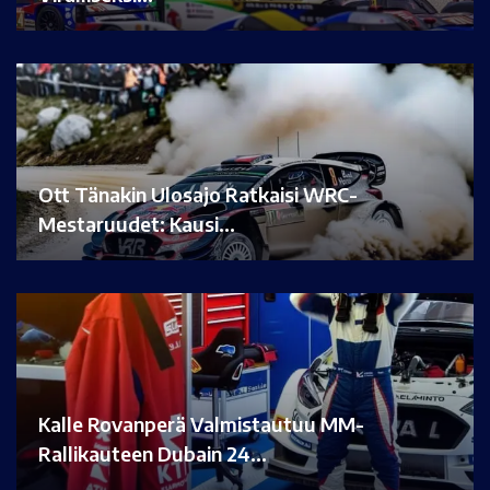
Ott Tänakin Ulosajo Ratkaisi WRC-
Mestaruudet: Kausi…
Kalle Rovanperä Valmistautuu MM-
Rallikauteen Dubain 24…