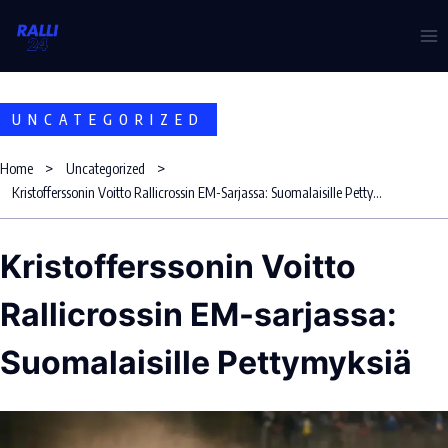
Skip
to
content
UNCATEGORIZED
Home
Uncategorized
Kristofferssonin Voitto Rallicrossin EM-Sarjassa: Suomalaisille Pettymyksiä
Kristofferssonin Voitto
Rallicrossin EM-sarjassa:
Suomalaisille Pettymyksiä