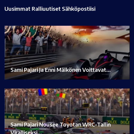
Uusimmat Ralliuutiset Sähköpostiisi
Sami Pajari Ja Enni Mälkönen Voittavat…
Sami Pajari Nousee Toyotan WRC-Tallin
Viralliseksi…