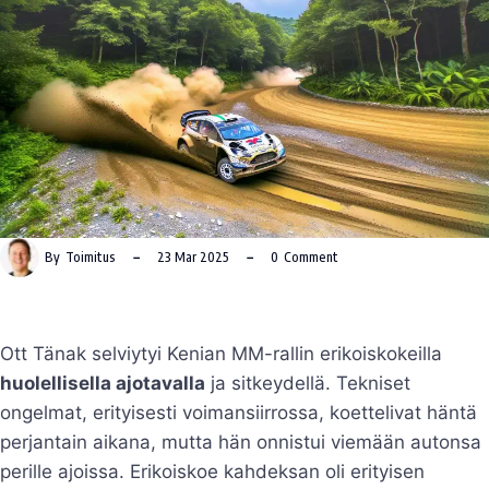
By
Toimitus
23 Mar 2025
0
Comment
Ott Tänak selviytyi Kenian MM-rallin erikoiskokeilla
huolellisella ajotavalla
ja sitkeydellä. Tekniset
ongelmat, erityisesti voimansiirrossa, koettelivat häntä
perjantain aikana, mutta hän onnistui viemään autonsa
perille ajoissa. Erikoiskoe kahdeksan oli erityisen