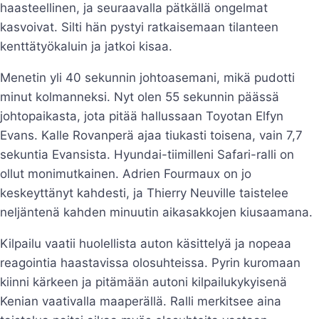
haasteellinen, ja seuraavalla pätkällä ongelmat
kasvoivat. Silti hän pystyi ratkaisemaan tilanteen
kenttätyökaluin ja jatkoi kisaa.
Menetin yli 40 sekunnin johtoasemani, mikä pudotti
minut kolmanneksi. Nyt olen 55 sekunnin päässä
johtopaikasta, jota pitää hallussaan Toyotan Elfyn
Evans. Kalle Rovanperä ajaa tiukasti toisena, vain 7,7
sekuntia Evansista. Hyundai-tiimilleni Safari-ralli on
ollut monimutkainen. Adrien Fourmaux on jo
keskeyttänyt kahdesti, ja Thierry Neuville taistelee
neljäntenä kahden minuutin aikasakkojen kiusaamana.
Kilpailu vaatii huolellista auton käsittelyä ja nopeaa
reagointia haastavissa olosuhteissa. Pyrin kuromaan
kiinni kärkeen ja pitämään autoni kilpailukykyisenä
Kenian vaativalla maaperällä. Ralli merkitsee aina