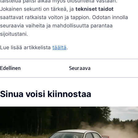
taistelua paitsi aikaa myös olosuhteita vastaan.
Jokainen sekunti on tärkeä, ja
tekniset taidot
saattavat ratkaista voiton ja tappion. Odotan innolla
seuraavia vaiheita ja mahdollisuutta parantaa
sijoitustani.
Lue lisää artikkelista
täältä
.
Edellinen
Seuraava
Sinua voisi kiinnostaa