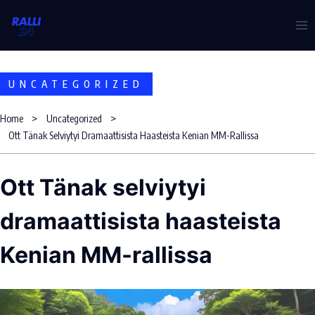
Skip
to
content
UNCATEGORIZED
Home
Uncategorized
Ott Tänak Selviytyi Dramaattisista Haasteista Kenian MM-Rallissa
Ott Tänak selviytyi
dramaattisista haasteista
Kenian MM-rallissa