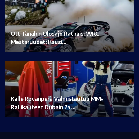
Ott Tänakin Ulosajo Ratkaisi WRC-
Mestaruudet: Kausi…
Kalle Rovanperä Valmistautuu MM-
Rallikauteen Dubain 24…