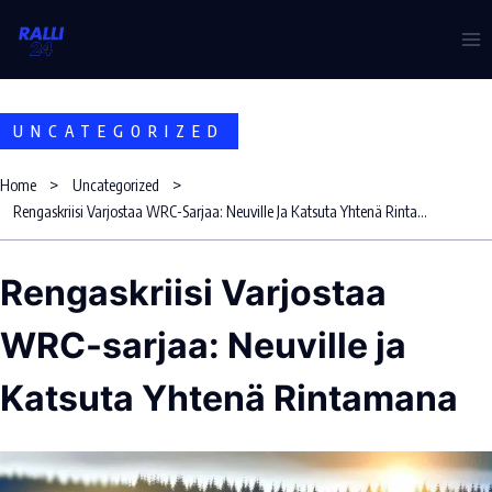
Skip
to
content
UNCATEGORIZED
Home
Uncategorized
Rengaskriisi Varjostaa WRC-Sarjaa: Neuville Ja Katsuta Yhtenä Rintamana
Rengaskriisi Varjostaa
WRC-sarjaa: Neuville ja
Katsuta Yhtenä Rintamana