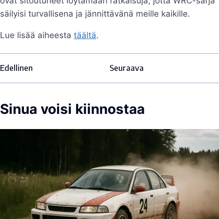
ovat sitoutuneet löytämään ratkaisuja, jotta WRC-sarja
säilyisi turvallisena ja jännittävänä meille kaikille.
Lue lisää aiheesta
täältä
.
Edellinen
Seuraava
Sinua voisi kiinnostaa