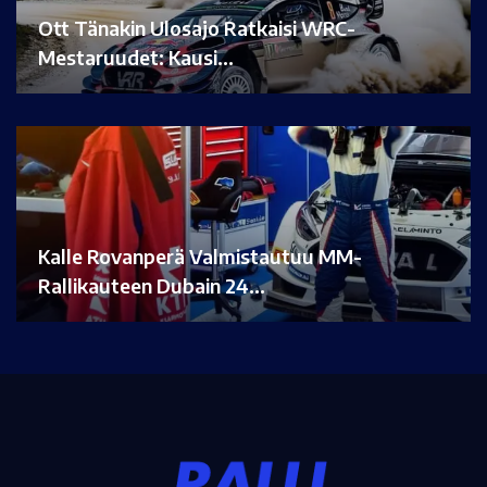
Ott Tänakin Ulosajo Ratkaisi WRC-
Mestaruudet: Kausi…
Kalle Rovanperä Valmistautuu MM-
Rallikauteen Dubain 24…