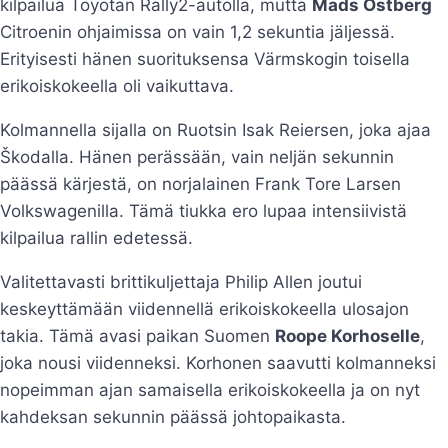
kilpailua Toyotan Rally2-autolla, mutta
Mads Östberg
Citroenin ohjaimissa on vain 1,2 sekuntia jäljessä.
Erityisesti hänen suorituksensa Värmskogin toisella
erikoiskokeella oli vaikuttava.
Kolmannella sijalla on Ruotsin Isak Reiersen, joka ajaa
Škodalla. Hänen perässään, vain neljän sekunnin
päässä kärjestä, on norjalainen Frank Tore Larsen
Volkswagenilla. Tämä tiukka ero lupaa intensiivistä
kilpailua rallin edetessä.
Valitettavasti brittikuljettaja Philip Allen joutui
keskeyttämään viidennellä erikoiskokeella ulosajon
takia. Tämä avasi paikan Suomen
Roope Korhoselle
,
joka nousi viidenneksi. Korhonen saavutti kolmanneksi
nopeimman ajan samaisella erikoiskokeella ja on nyt
kahdeksan sekunnin päässä johtopaikasta.