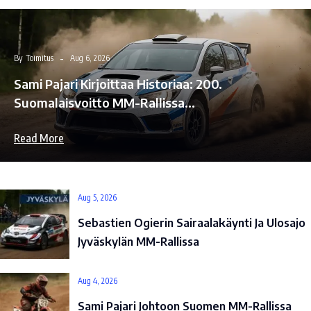
By
Toimitus
Aug 6, 2026
Sami Pajari Kirjoittaa Historiaa: 200.
Suomalaisvoitto MM-Rallissa…
Read More
Aug 5, 2026
Sebastien Ogierin Sairaalakäynti Ja Ulosajo
Jyväskylän MM-Rallissa
Aug 4, 2026
Sami Pajari Johtoon Suomen MM-Rallissa