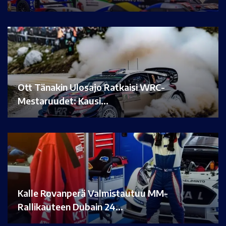
Ott Tänakin Ulosajo Ratkaisi WRC-
Mestaruudet: Kausi…
Kalle Rovanperä Valmistautuu MM-
Rallikauteen Dubain 24…