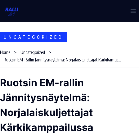
Skip
to
content
UNCATEGORIZED
Home
Uncategorized
Ruotsin EM-Rallin Jännitysnäytelmä: Norjalaiskuljettajat Kärkikamppailussa
Ruotsin EM-rallin
Jännitysnäytelmä:
Norjalaiskuljettajat
Kärkikamppailussa