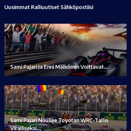
Uusimmat Ralliuutiset Sähköpostiisi
Sami Pajari Ja Enni Mälkönen Voittavat…
Sami Pajari Nousee Toyotan WRC-Tallin
Viralliseksi…