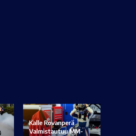
Kalle Rovanperä
Valmistautuu MM-