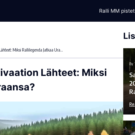
Ralli MM pistet
Li
Sébastien Ogierin Motivaation Lähteet: Miksi Rallilegenda Jatkaa Uraansa?
By
ivaation Lähteet: Miksi
Sa
2
Uraansa?
R
Re