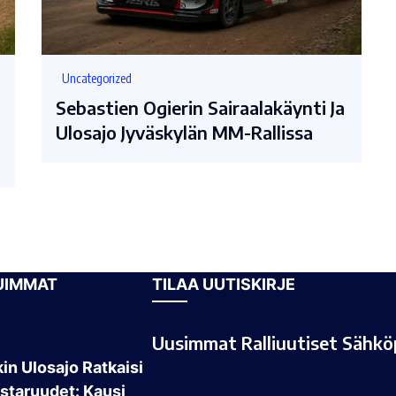
Uncategorized
Sebastien Ogierin Sairaalakäynti Ja
Ulosajo Jyväskylän MM-Rallissa
UIMMAT
TILAA UUTISKIRJE
Uusimmat Ralliuutiset Sähköp
in Ulosajo Ratkaisi
taruudet: Kausi