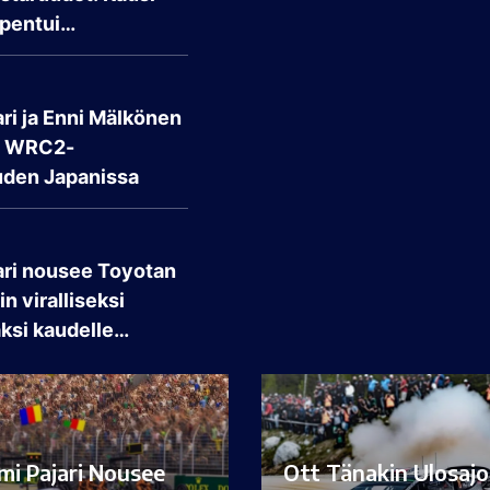
pentui…
ri ja Enni Mälkönen
t WRC2-
den Japanissa
ari nousee Toyotan
n viralliseksi
aksi kaudelle…
mi Pajari Nousee
Ott Tänakin Ulosajo