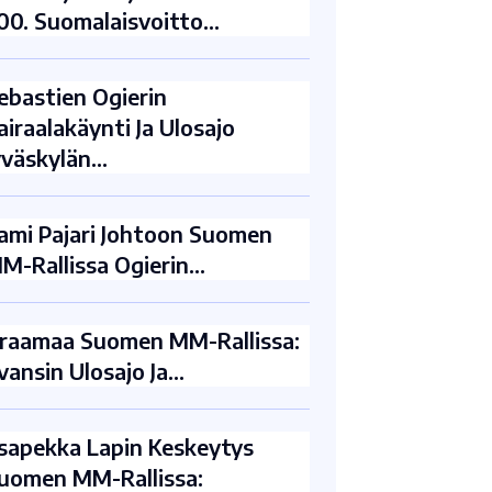
00. Suomalaisvoitto…
ebastien Ogierin
airaalakäynti Ja Ulosajo
yväskylän…
ami Pajari Johtoon Suomen
M-Rallissa Ogierin…
raamaa Suomen MM-Rallissa:
vansin Ulosajo Ja…
sapekka Lapin Keskeytys
uomen MM-Rallissa: