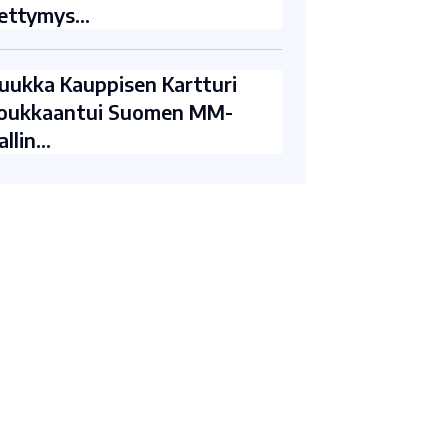
ettymys…
uukka Kauppisen Kartturi
oukkaantui Suomen MM-
allin…