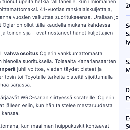
tuonut upeita hetkiä rallifaneille, kun ilmiömäinen
2
oittamattomaksi. 41-vuotias ranskalaiskuljettaja,
 anna vuosien vaikuttaa suoritukseensa. Urallaan jo
S
gier on ollut tällä kaudella mukana kahdessa
S
 ja toinen sija – ovat nostaneet hänet kuljettajien
J
li
vahva osoitus
Ogierin vankkumattomasta
S
hienolla suorituksella. Toisaalta Kanariansaarten
M
anperä
juhli voittoa, vieden täydet pisteet ja
sin toi Toyotalle tärkeitä pisteitä sijoittumalla
emaa sarjassa.
D
E
rjäävät WRC-sarjan siirtyessä sorateille. Ogierin
 jälleen esiin, kun hän taistelee mestaruudesta
, kanssa.
E
S
attomana, kun maailman huippukuskit kohtaavat