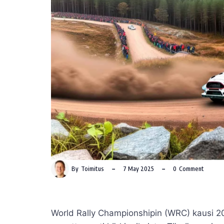
By
Toimitus
7 May 2025
0
Comment
World Rally Championshipin (WRC) kausi 2025