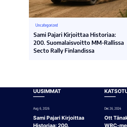
Uncategorized
Sami Pajari Kirjoittaa Historiaa:
200. Suomalaisvoitto MM-Rallissa
Secto Rally Finlandissa
UUSIMMAT
KATSOT
Aug 6, 2026
Dec 26, 2024
Sami Pajari Kirjoittaa
Ott Tänak
Historiaa: 200.
WRC-mes