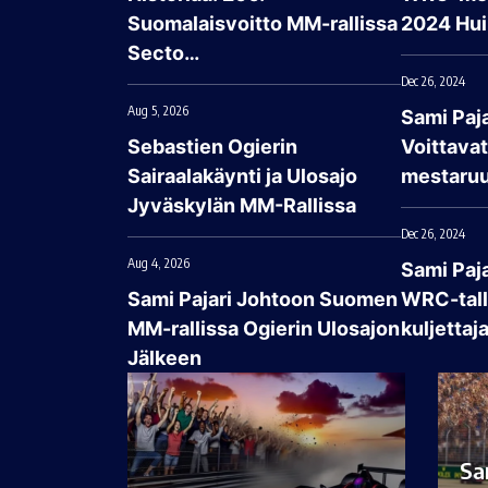
Suomalaisvoitto MM-rallissa
2024 Hui
Secto…
Dec 26, 2024
Aug 5, 2026
Sami Paja
Sebastien Ogierin
Voittava
Sairaalakäynti ja Ulosajo
mestaruu
Jyväskylän MM-Rallissa
Dec 26, 2024
Aug 4, 2026
Sami Paj
Sami Pajari Johtoon Suomen
WRC-talli
MM-rallissa Ogierin Ulosajon
kuljettaj
Jälkeen
Sa