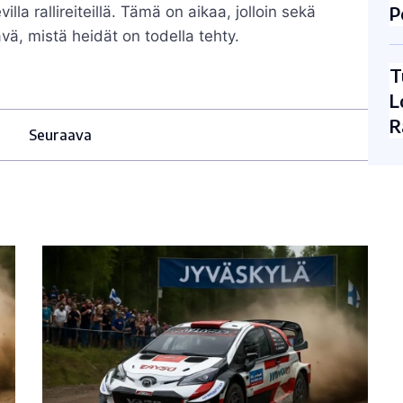
P
lla rallireiteillä. Tämä on aikaa, jolloin sekä
vä, mistä heidät on todella tehty.
T
L
R
Seuraava