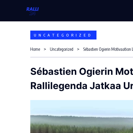
Skip
to
content
UNCATEGORIZED
Home
Uncategorized
Sébastien Ogierin Mot
Rallilegenda Jatkaa 