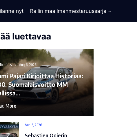
ilanne nyt
Rallin maailmanmestaruussarja
sää luettavaa
Toimitus
Aug 6, 2026
mi Pajari Kirjoittaa Historiaa:
00. Suomalaisvoitto MM-
allissa…
ad More
Aug 5, 2026
Sebastien Ogierin