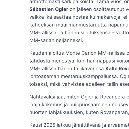
armottomasti kärkipaikoista. Tämä vuosi on 
Sébastien Ogier
on jälleen osoittautunut v
vaikka ikä saattaa nostaa kulmakarvoja, ei
kahdeksan maailmanmestaruutta napannut O
MM-rallissa, ja hänen sijoituksensa – voitto
MM-sarjan neljänneksi.
Kauden aloitus Monte Carlon MM-rallissa o
tahdosta menestyä, kun hän nappasi voiton 
MM-rallissa hänen tallikaverinsa
Kalle Rov
johtoaseman mestaruuskamppailussa. Ogier to
toiseksi, mikä vahvistaa edelleen tallin as
Nähtäväksi jää, miten Ogier ja Rovanperä pä
laaja kokemus ja huippuosaaminen nousevat
nuorten lahjakkuuksien, kuten Rovanperän
Kausi 2025 jatkuu jännittävänä ja arvaam