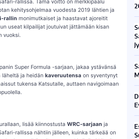
fari-rallissa. Tämä voitto on merkkipaalu
2
yotan kehitysohjelmaa vuodesta 2019 lähtien ja
i-rallin
monimutkaiset ja haastavat ajoreitit
S
un useat kilpailijat joutuivat jättämään kisan
S
n vuoksi.
J
S
apanin Super Formula -sarjaan, jakaa ystävänsä
M
 läheltä ja heidän
kaveruutensa
on syventynyt
maissut tukensa Katsutalle, auttaen navigoimaan
opuolella.
D
E
rallaan, lisää kiinnostusta
WRC-sarjaan
ja
E
ari-rallissa nähtiin jälleen, kuinka tärkeää on
S