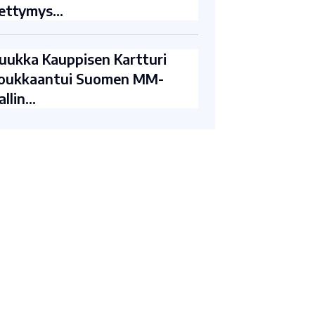
ettymys…
uukka Kauppisen Kartturi
oukkaantui Suomen MM-
allin…