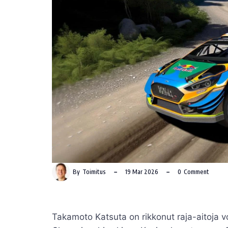
By
Toimitus
19 Mar 2026
0
Comment
Takamoto Katsuta on rikkonut raja-aitoja v