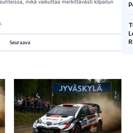
osuhteissa, mikä vaikuttaa merkittävästi kilpailun
P
ä
.
T
L
R
Seuraava