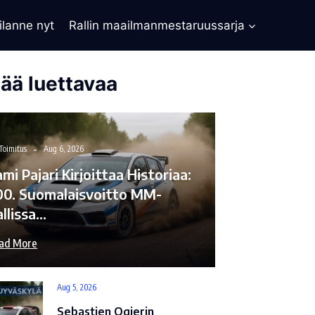
ilanne nyt
Rallin maailmanmestaruussarja
sää luettavaa
Toimitus
Aug 6, 2026
mi Pajari Kirjoittaa Historiaa:
00. Suomalaisvoitto MM-
allissa…
ad More
Aug 5, 2026
Sebastien Ogierin