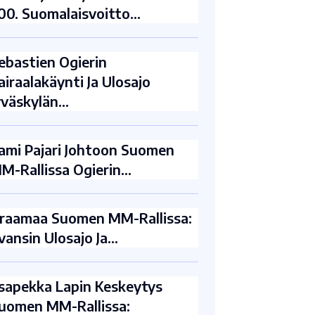
00. Suomalaisvoitto…
ebastien Ogierin
airaalakäynti Ja Ulosajo
yväskylän…
ami Pajari Johtoon Suomen
M-Rallissa Ogierin…
raamaa Suomen MM-Rallissa:
vansin Ulosajo Ja…
sapekka Lapin Keskeytys
uomen MM-Rallissa: