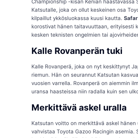
Championship -kisan Kenian haastavassa Sa
Katsutalle, joka on ollut keskeinen osa To
kilpaillut ykkösluokassa kuusi kautta.
Safar
korostivat hänen taitavuuttaan, erityisesti k
kesken teknisten ongelmien tai ajovirheide
Kalle Rovanperän tuki
Kalle Rovanperä, joka on nyt keskittynyt J
riemun. Hän on seurannut Katsutan kasvua
vuosien varrella. Rovanperä on aiemmin il
uransa haasteissa niin radalla kuin sen ulk
Merkittävä askel uralla
Katsutan voitto on merkittävä askel hänen u
vahvistaa Toyota Gazoo Racingin asemia. Saf