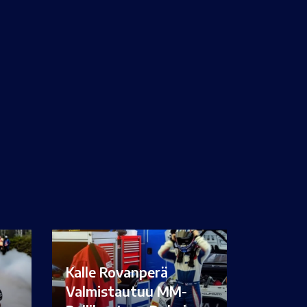
Kalle Rovanperä
Valmistautuu MM-