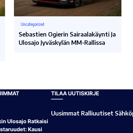
Uncategorized
Sebastien Ogierin Sairaalakäynti Ja
Ulosajo Jyväskylän MM-Rallissa
UIMMAT
TILAA UUTISKIRJE
Uusimmat Ralliuutiset Sähköp
in Ulosajo Ratkaisi
taruudet: Kausi