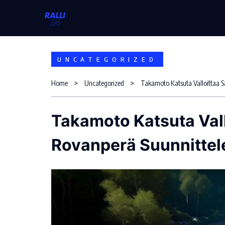
Skip
to
content
UNCATEGORIZED
Home
Uncategorized
Takamoto Katsuta Vallo
Rovanperä Suunnittele