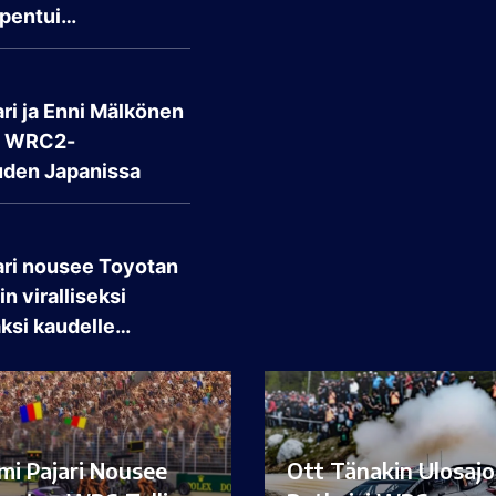
pentui…
ri ja Enni Mälkönen
t WRC2-
den Japanissa
ari nousee Toyotan
n viralliseksi
aksi kaudelle…
mi Pajari Nousee
Ott Tänakin Ulosajo