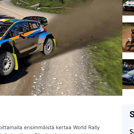
S
oittamalla ensimmäistä kertaa World Rally
S