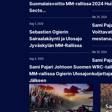
Suomalaisvoitto MM-rallissa
2024 Hui
Secto…
Dec 26, 2024
Aug 5, 2026
Sami Paja
Sebastien Ogierin
Voittava
Sairaalakäynti ja Ulosajo
mestaruu
Jyväskylän MM-Rallissa
Dec 26, 2024
Aug 4, 2026
Sami Paj
Sami Pajari Johtoon Suomen
WRC-talli
MM-rallissa Ogierin Ulosajon
kuljettaj
Jälkeen
Sa