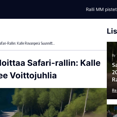
Ralli MM pistet
Li
Takamoto Katsuta Valloittaa Safari-Rallin: Kalle Rovanperä Suunnittelee Voittojuhlia
By
ittaa Safari-rallin: Kalle
Sa
2
e Voittojuhlia
R
Re