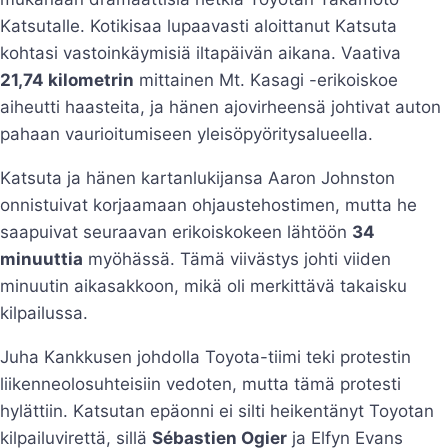
Katsutalle. Kotikisaa lupaavasti aloittanut Katsuta
kohtasi vastoinkäymisiä iltapäivän aikana. Vaativa
21,74 kilometrin
mittainen Mt. Kasagi -erikoiskoe
aiheutti haasteita, ja hänen ajovirheensä johtivat auton
pahaan vaurioitumiseen yleisöpyöritysalueella.
Katsuta ja hänen kartanlukijansa Aaron Johnston
onnistuivat korjaamaan ohjaustehostimen, mutta he
saapuivat seuraavan erikoiskokeen lähtöön
34
minuuttia
myöhässä. Tämä viivästys johti viiden
minuutin aikasakkoon, mikä oli merkittävä takaisku
kilpailussa.
Juha Kankkusen johdolla Toyota-tiimi teki protestin
liikenneolosuhteisiin vedoten, mutta tämä protesti
hylättiin. Katsutan epäonni ei silti heikentänyt Toyotan
kilpailuvirettä, sillä
Sébastien Ogier
ja Elfyn Evans