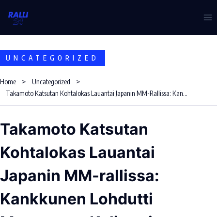
Skip
to
content
UNCATEGORIZED
Home
Uncategorized
Takamoto Katsutan Kohtalokas Lauantai Japanin MM-Rallissa: Kankkunen Lohdutti Murtunutta Kuljettajaa
Takamoto Katsutan
Kohtalokas Lauantai
Japanin MM-rallissa:
Kankkunen Lohdutti