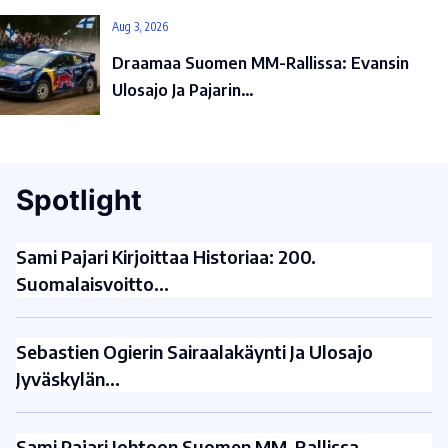
Aug 3, 2026
Draamaa Suomen MM-Rallissa: Evansin
Ulosajo Ja Pajarin…
Spotlight
Sami Pajari Kirjoittaa Historiaa: 200.
Suomalaisvoitto…
Sebastien Ogierin Sairaalakäynti Ja Ulosajo
Jyväskylän…
Sami Pajari Johtoon Suomen MM-Rallissa