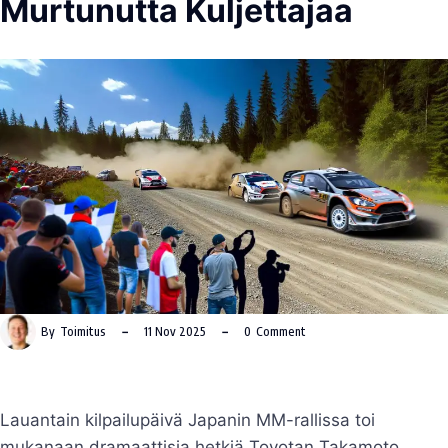
Murtunutta Kuljettajaa
By
Toimitus
11 Nov 2025
0
Comment
Lauantain kilpailupäivä Japanin MM-rallissa toi
mukanaan dramaattisia hetkiä Toyotan Takamoto