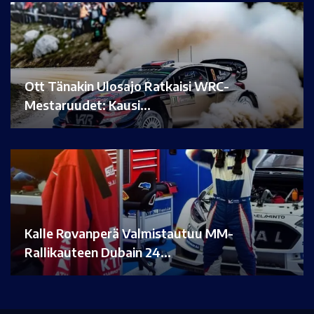
Ott Tänakin Ulosajo Ratkaisi WRC-
Mestaruudet: Kausi…
Kalle Rovanperä Valmistautuu MM-
Rallikauteen Dubain 24…