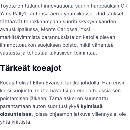
Toyota on tutkinut innovaatioita suurin harppauksin GR
Yaris Rally1 -autonsa aerodynamiikassa. Uudistukset
tähtäävät tehokkaampaan suorituskykyyn kauden
avauskilpailussa, Monte Carlossa. Yksi
merkittävimmistä parannuksista on katolla olevan
ilmanottoaukon suojuksen poisto, mikä vähentää
vastusta ja tehostaa takasiiven toimintaa.
Tärkeät koeajot
Koeajat olivat Elfyn Evansin tarkka johdolla. Hän ensin
karsi suojusta, mutta havaitsi parempia tuloksia sen
poistamisen jälkeen. Tämä askel on suunnattu
parantamaan auton suorituskykyä
kylmissä
olosuhteissa
, joissa ohjaamon jatkuva viilennys ei ole
yhtä kriittistä.