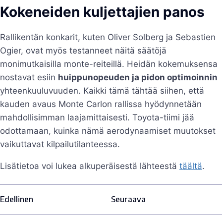
Kokeneiden kuljettajien panos
Rallikentän konkarit, kuten Oliver Solberg ja Sebastien
Ogier, ovat myös testanneet näitä säätöjä
monimutkaisilla monte-reiteillä. Heidän kokemuksensa
nostavat esiin
huippunopeuden ja pidon optimoinnin
yhteenkuuluvuuden. Kaikki tämä tähtää siihen, että
kauden avaus Monte Carlon rallissa hyödynnetään
mahdollisimman laajamittaisesti. Toyota-tiimi jää
odottamaan, kuinka nämä aerodynaamiset muutokset
vaikuttavat kilpailutilanteessa.
Lisätietoa voi lukea alkuperäisestä lähteestä
täältä
.
Edellinen
Seuraava