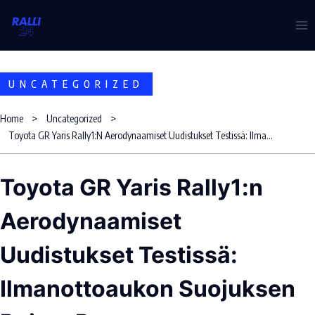
Skip
to
content
UNCATEGORIZED
Home
Uncategorized
Toyota GR Yaris Rally1:n Aerodynaamiset Uudistukset Testissä: Ilmanottoaukon Suojuksen Poisto Parantaa Suorituskykyä
Toyota GR Yaris Rally1:n
Aerodynaamiset
Uudistukset Testissä:
Ilmanottoaukon Suojuksen