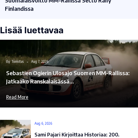
Suomalaisvoitto MM-Rallissa Secto Rally
Finlandissa
Lisää luettavaa
By
Toimitus
Aug 7, 2026
Sebastien Ogierin Ulosajo Suomen MM-Rallissa:
Jatkaako Ranskalaisässä…
Read More
Aug 6, 2026
Sami Pajari Kirjoittaa Historiaa: 200.