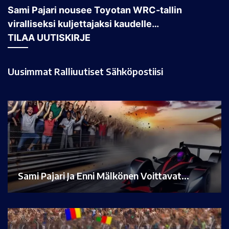
Sami Pajari nousee Toyotan WRC-tallin
viralliseksi kuljettajaksi kaudelle…
TILAA UUTISKIRJE
Uusimmat Ralliuutiset Sähköpostiisi
Sami Pajari Ja Enni Mälkönen Voittavat…