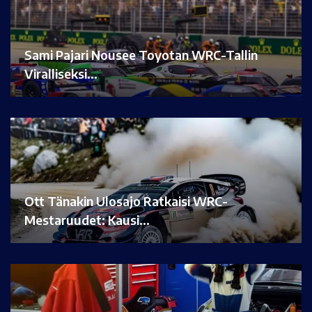
Sami Pajari Nousee Toyotan WRC-Tallin
Viralliseksi…
Ott Tänakin Ulosajo Ratkaisi WRC-
Mestaruudet: Kausi…