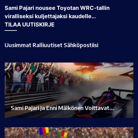
Sami Pajari nousee Toyotan WRC-tallin
viralliseksi kuljettajaksi kaudelle…
TILAA UUTISKIRJE
Uusimmat Ralliuutiset Sähköpostiisi
Sami Pajari Ja Enni Mälkönen Voittavat…