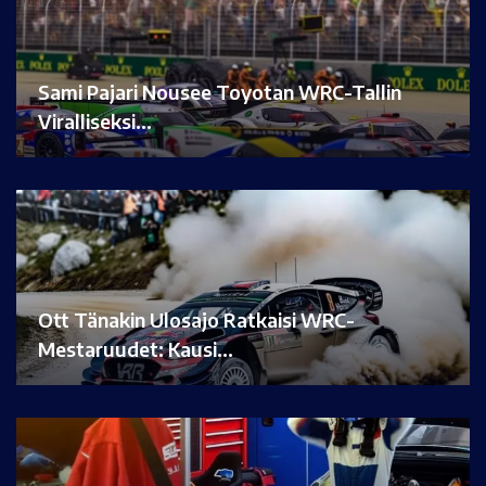
Sami Pajari Nousee Toyotan WRC-Tallin
Viralliseksi…
Ott Tänakin Ulosajo Ratkaisi WRC-
Mestaruudet: Kausi…