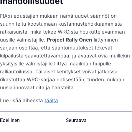
mahdollisuudet
FIA:n edustajien mukaan nämä uudet säännöt on
suunniteltu koostumaan kustannustehokkaammista
ratkaisuista, mikä tekee WRC:stä houkuttelevamman
uusille valmistajille.
Project Rally Onen
liittyminen
sarjaan osoittaa, että sääntömuutokset tekevät
kilpailusta saavutettavampaa, ja avaavat ovia muillekin
yksityisille valmistajille liittyä maailman huipulle
ralliautoilussa. Tällaiset kehitykset voivat jatkossa
rikastuttaa WRC-sarjaa entisestään, tuoden mukaan
uusia innovaatioita ja haasteita.
Lue lisää aiheesta
täältä
.
Edellinen
Seuraava