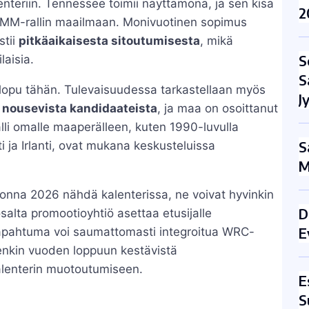
nteriin. Tennessee toimii näyttämönä, ja sen kisa
2
a MM-rallin maailmaan. Monivuotinen sopimus
stii
pitkäaikaisesta sitoutumisesta
, mikä
S
laisia.
S
lopu tähän. Tulevaisuudessa tarkastellaan myös
J
i
nousevista kandidaateista
, ja maa on osoittanut
li omalle maaperälleen, kuten 1990-luvulla
S
i ja Irlanti, ovat mukana keskusteluissa
M
vuonna 2026 nähdä kalenterissa, ne voivat hyvinkin
D
alta promootioyhtiö asettaa etusijalle
E
 tapahtuma voi saumattomasti integroitua WRC-
tenkin vuoden loppuun kestävistä
kalenterin muotoutumiseen.
E
S