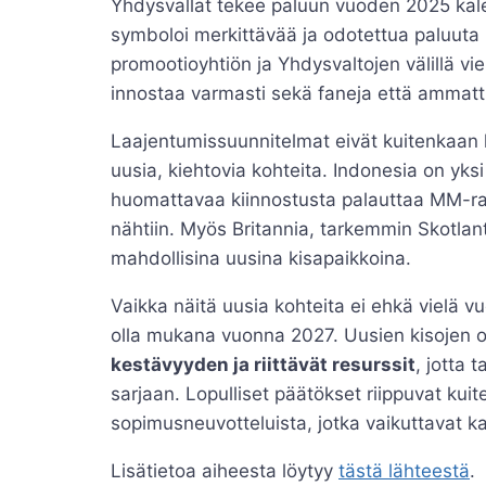
Yhdysvallat tekee paluun vuoden 2025 kale
symboloi merkittävää ja odotettua paluut
promootioyhtiön ja Yhdysvaltojen välillä vie
innostaa varmasti sekä faneja että ammatti
Laajentumissuunnitelmat eivät kuitenkaan 
uusia, kiehtovia kohteita. Indonesia on yks
huomattavaa kiinnostusta palauttaa MM-ral
nähtiin. Myös Britannia, tarkemmin Skotlant
mahdollisina uusina kisapaikkoina.
Vaikka näitä uusia kohteita ei ehkä vielä 
olla mukana vuonna 2027. Uusien kisojen os
kestävyyden ja riittävät resurssit
, jotta
sarjaan. Lopulliset päätökset riippuvat kui
sopimusneuvotteluista, jotka vaikuttavat 
Lisätietoa aiheesta löytyy
tästä lähteestä
.