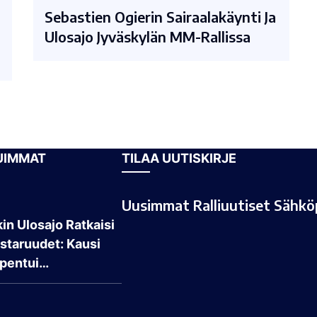
Sebastien Ogierin Sairaalakäynti Ja
Ulosajo Jyväskylän MM-Rallissa
UIMMAT
TILAA UUTISKIRJE
Uusimmat Ralliuutiset Sähköp
in Ulosajo Ratkaisi
taruudet: Kausi
pentui…