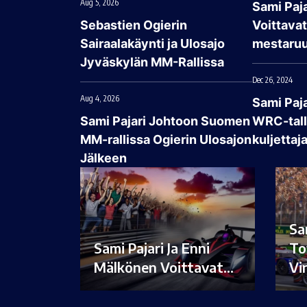
Aug 5, 2026
Sami Paja
Sebastien Ogierin
Voittava
Sairaalakäynti ja Ulosajo
mestaruu
Jyväskylän MM-Rallissa
Dec 26, 2024
Aug 4, 2026
Sami Paj
Sami Pajari Johtoon Suomen
WRC-talli
MM-rallissa Ogierin Ulosajon
kuljettaj
Jälkeen
Sa
Sami Pajari Ja Enni
To
Mälkönen Voittavat…
Vi