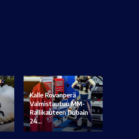
Kalle Rovanperä
Valmistautuu MM-
Rallikauteen Dubain
i…
24…