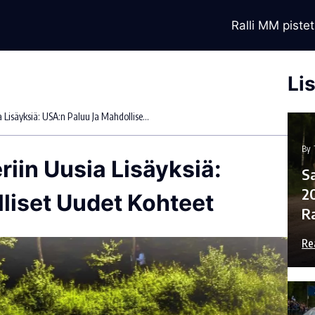
Ralli MM pistet
Li
WRC:n Kilpailukalenteriin Uusia Lisäyksiä: USA:n Paluu Ja Mahdolliset Uudet Kohteet
By
riin Uusia Lisäyksiä:
Sa
2
liset Uudet Kohteet
R
Re