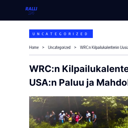
Skip
to
content
UNCATEGORIZED
Home
Uncategorized
WRC:n Kilpailukalente
USA:n Paluu ja Mahdol