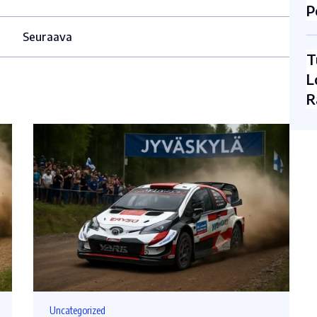
P
Seuraava
T
L
R
Uncategorized