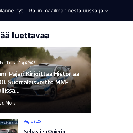
ilanne nyt
Rallin maailmanmestaruussarja
sää luettavaa
Toimitus
Aug 6, 2026
mi Pajari Kirjoittaa Historiaa:
00. Suomalaisvoitto MM-
allissa…
ad More
Aug 5, 2026
Sebastien Ogierin