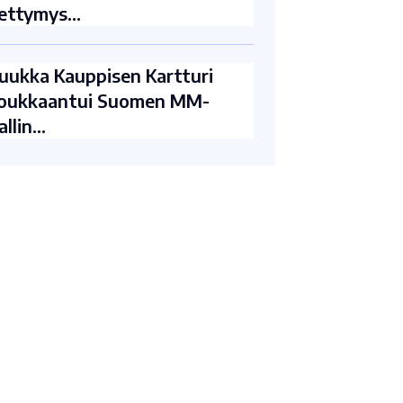
ettymys…
uukka Kauppisen Kartturi
oukkaantui Suomen MM-
allin…