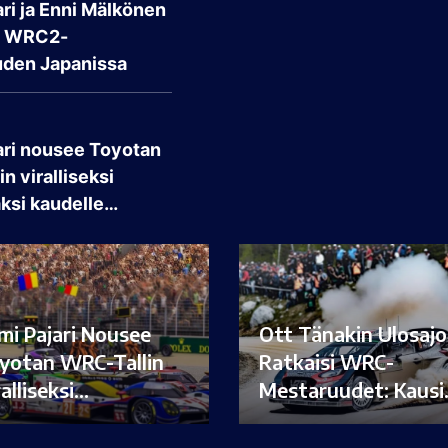
ri ja Enni Mälkönen
t WRC2-
den Japanissa
ari nousee Toyotan
n viralliseksi
aksi kaudelle…
mi Pajari Nousee
Ott Tänakin Ulosajo
yotan WRC-Tallin
Ratkaisi WRC-
ralliseksi…
Mestaruudet: Kaus