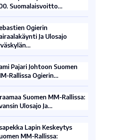
00. Suomalaisvoitto…
ebastien Ogierin
airaalakäynti Ja Ulosajo
yväskylän…
ami Pajari Johtoon Suomen
M-Rallissa Ogierin…
raamaa Suomen MM-Rallissa:
vansin Ulosajo Ja…
sapekka Lapin Keskeytys
uomen MM-Rallissa: