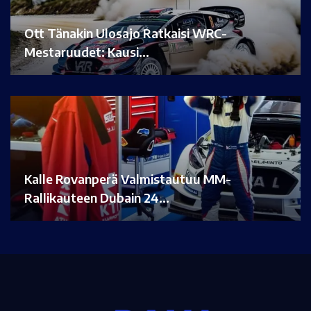
Ott Tänakin Ulosajo Ratkaisi WRC-
Mestaruudet: Kausi…
Kalle Rovanperä Valmistautuu MM-
Rallikauteen Dubain 24…