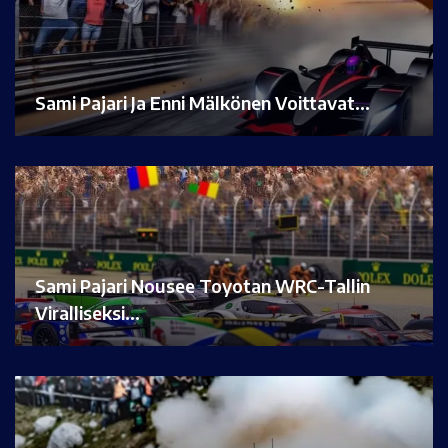
Sami Pajari Ja Enni Mälkönen Voittavat…
Sami Pajari Nousee Toyotan WRC-Tallin
Viralliseksi…