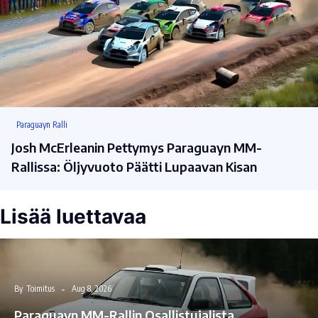
Paraguayn Ralli
Josh McErleanin Pettymys Paraguayn MM-
Rallissa: Öljyvuoto Päätti Lupaavan Kisan
Lisää luettavaa
By
Toimitus
Aug 8, 2026
Paraguayn MM-Rallin Osallistujalista