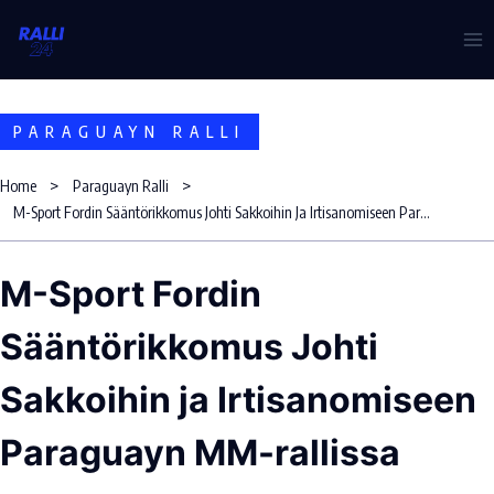
Skip
to
content
PARAGUAYN RALLI
Home
Paraguayn Ralli
M-Sport Fordin Sääntörikkomus Johti Sakkoihin Ja Irtisanomiseen Paraguayn MM-Rallissa
M-Sport Fordin
Sääntörikkomus Johti
Sakkoihin ja Irtisanomiseen
Paraguayn MM-rallissa