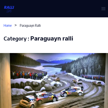
Skip
to
content
Home
Paraguayn Ralli
Category :
Paraguayn ralli