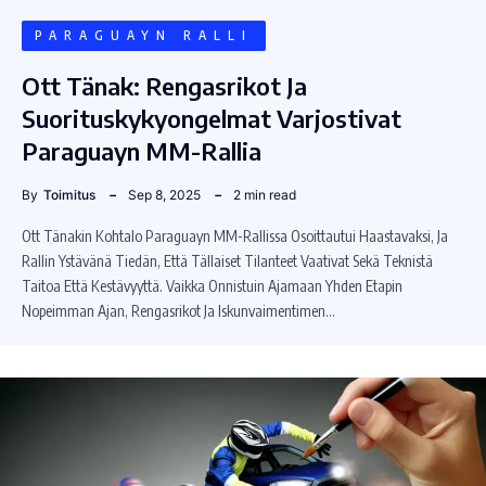
PARAGUAYN RALLI
Ott Tänak: Rengasrikot Ja
Suorituskykyongelmat Varjostivat
Paraguayn MM-Rallia
By
Toimitus
Sep 8, 2025
2 min read
Ott Tänakin Kohtalo Paraguayn MM-Rallissa Osoittautui Haastavaksi, Ja
Rallin Ystävänä Tiedän, Että Tällaiset Tilanteet Vaativat Sekä Teknistä
Taitoa Että Kestävyyttä. Vaikka Onnistuin Ajamaan Yhden Etapin
Nopeimman Ajan, Rengasrikot Ja Iskunvaimentimen…