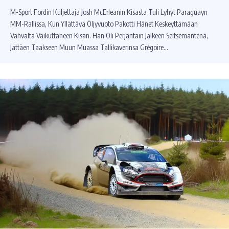
M-Sport Fordin Kuljettaja Josh McErleanin Kisasta Tuli Lyhyt Paraguayn
MM-Rallissa, Kun Yllättävä Öljyvuoto Pakotti Hänet Keskeyttämään
Vahvalta Vaikuttaneen Kisan. Hän Oli Perjantain Jälkeen Seitsemäntenä,
Jättäen Taakseen Muun Muassa Tallikaverinsa Grégoire…