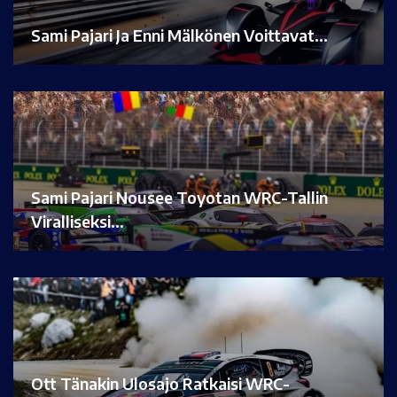
Sami Pajari Ja Enni Mälkönen Voittavat…
Sami Pajari Nousee Toyotan WRC-Tallin
Viralliseksi…
Ott Tänakin Ulosajo Ratkaisi WRC-