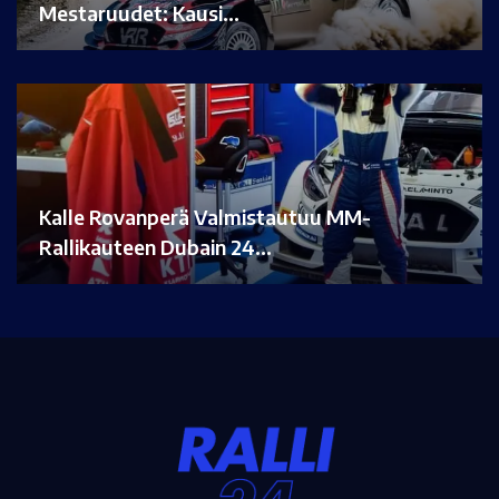
Mestaruudet: Kausi…
Kalle Rovanperä Valmistautuu MM-
Rallikauteen Dubain 24…