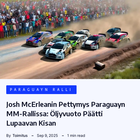
PARAGUAYN RALLI
Josh McErleanin Pettymys Paraguayn
MM-Rallissa: Öljyvuoto Päätti
Lupaavan Kisan
By
Toimitus
Sep 9, 2025
1 min read