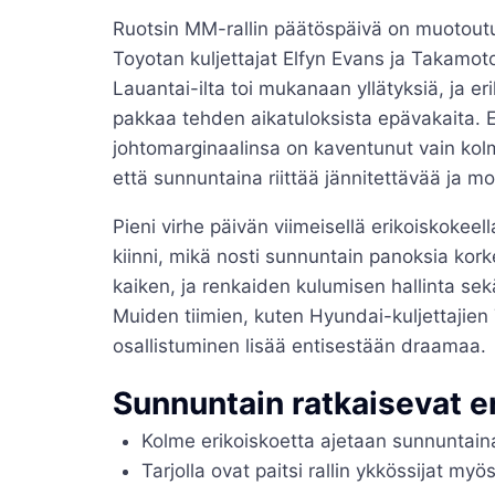
Ruotsin MM-rallin päätöspäivä on muoto
Toyotan kuljettajat Elfyn Evans ja Takamoto
Lauantai-ilta toi mukanaan yllätyksiä, ja er
pakkaa tehden aikatuloksista epävakaita. E
johtomarginaalinsa on kaventunut vain kolm
että sunnuntaina riittää jännitettävää ja 
Pieni virhe päivän viimeisellä erikoiskokeel
kiinni, mikä nosti sunnuntain panoksia korkea
kaiken, ja renkaiden kulumisen hallinta sek
Muiden tiimien, kuten Hyundai-kuljettajien 
osallistuminen lisää entisestään draamaa.
Sunnuntain ratkaisevat e
Kolme erikoiskoetta ajetaan sunnuntain
Tarjolla ovat paitsi rallin ykkössijat my