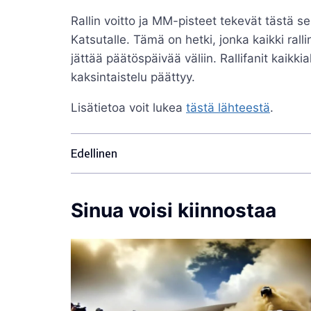
Rallin voitto ja MM-pisteet tekevät tästä 
Katsutalle. Tämä on hetki, jonka kaikki ral
jättää päätöspäivää väliin. Rallifanit kaikk
kaksintaistelu päättyy.
Lisätietoa voit lukea
tästä lähteestä
.
Edellinen
Sinua voisi kiinnostaa