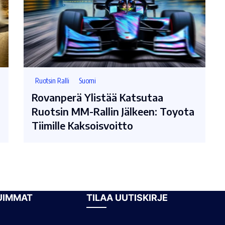
Ruotsin Ralli
Suomi
Rovanperä Ylistää Katsutaa
Ruotsin MM-Rallin Jälkeen: Toyota
Tiimille Kaksoisvoitto
UIMMAT
TILAA UUTISKIRJE