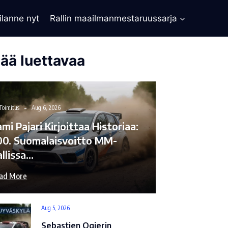
ilanne nyt
Rallin maailmanmestaruussarja
sää luettavaa
Toimitus
Aug 6, 2026
mi Pajari Kirjoittaa Historiaa:
00. Suomalaisvoitto MM-
allissa…
ad More
Aug 5, 2026
Sebastien Ogierin