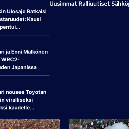
Uusimmat Ralliuutiset Sähköp
in Ulosajo Ratkaisi
taruudet: Kausi
pentui…
ri ja Enni Mälkönen
t WRC2-
den Japanissa
ari nousee Toyotan
n viralliseksi
aksi kaudelle…