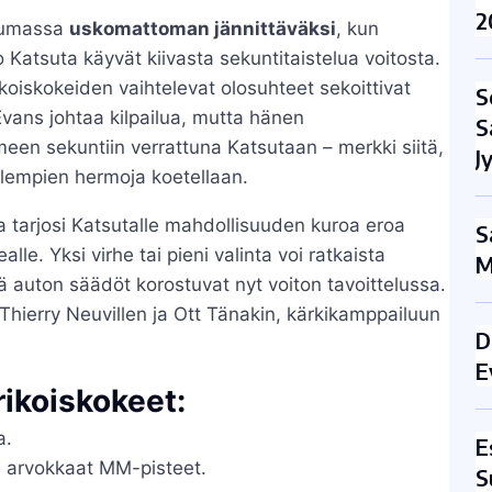
2
utumassa
uskomattoman jännittäväksi
, kun
 Katsuta käyvät kiivasta sekuntitaistelua voitosta.
ikoiskokeiden vaihtelevat olosuhteet sekoittivat
S
vans johtaa kilpailua, mutta hänen
S
een sekuntiin verrattuna Katsutaan – merkki siitä,
J
molempien hermoja koetellaan.
la tarjosi Katsutalle mahdollisuuden kuroa eroa
S
lle. Yksi virhe tai pieni valinta voi ratkaista
M
ä auton säädöt korostuvat nyt voiton tavoittelussa.
Thierry Neuvillen ja Ott Tänakin, kärkikamppailuun
D
E
rikoiskokeet:
a.
E
ös arvokkaat MM-pisteet.
S