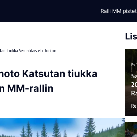
Ralli MM pistet
Li
Elfyn Evansin Ja Takamoto Katsutan Tiukka Sekuntitaistelu Ruotsin MM-Rallin Päätöspäivänä
By
moto Katsutan tiukka
Sa
2
in MM-rallin
R
Re