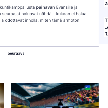
P
sekuntikamppailusta
painavan
Evansille ja
lin seuraajat haluavat nähdä – kukaan ei halua
T
ialla odottavat innolla, miten tämä armoton
L
R
Seuraava