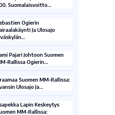
00. Suomalaisvoitto…
ebastien Ogierin
airaalakäynti Ja Ulosajo
yväskylän…
ami Pajari Johtoon Suomen
M-Rallissa Ogierin…
raamaa Suomen MM-Rallissa:
vansin Ulosajo Ja…
sapekka Lapin Keskeytys
uomen MM-Rallissa: