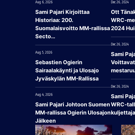
Aug 6, 2026
Dec 26, 2024
Sami Pajari Kirjoittaa
Ott Tänak
Historiaa: 200.
WRC-mes
Suomalaisvoitto MM-rallissa
2024 Hui
Secto…
Dec 26, 2024
Aug 5, 2026
Sami Paja
Sebastien Ogierin
Voittava
Sairaalakäynti ja Ulosajo
mestaruu
Jyväskylän MM-Rallissa
Dec 26, 2024
Aug 4, 2026
Sami Paj
Sami Pajari Johtoon Suomen
WRC-talli
MM-rallissa Ogierin Ulosajon
kuljettaj
Jälkeen