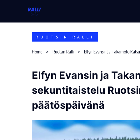
Skip
to
content
RUOTSIN RALLI
Home
Ruotsin Ralli
Elfyn Evansin ja Taka
sekuntitaistelu Ruots
päätöspäivänä