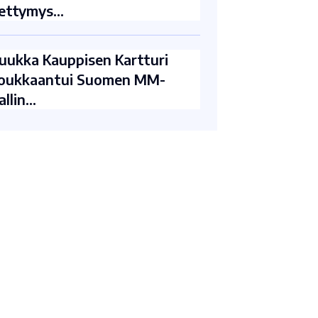
ettymys…
uukka Kauppisen Kartturi
oukkaantui Suomen MM-
allin…