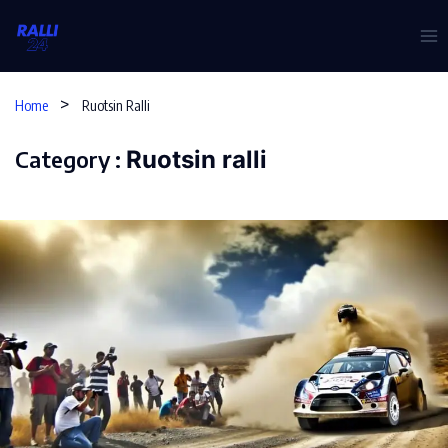
Skip
to
content
Home
Ruotsin Ralli
Category :
Ruotsin ralli