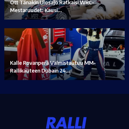
Ott Tänakin Ulosajo Ratkaisi WRC-
Mestaruudet: Kausi…
Kalle Rovanperä Valmistautuu MM-
Rallikauteen Dubain 24…