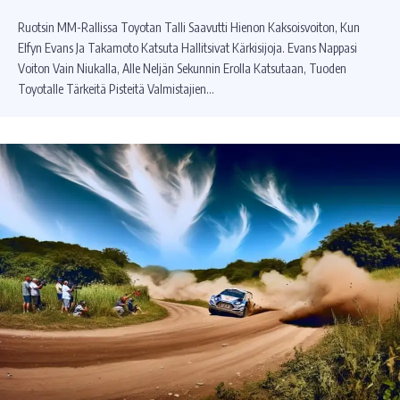
Ruotsin MM-Rallissa Toyotan Talli Saavutti Hienon Kaksoisvoiton, Kun
Elfyn Evans Ja Takamoto Katsuta Hallitsivat Kärkisijoja. Evans Nappasi
Voiton Vain Niukalla, Alle Neljän Sekunnin Erolla Katsutaan, Tuoden
Toyotalle Tärkeitä Pisteitä Valmistajien…