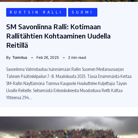
RUOTSIN RALLI
SUOMI
SM Savonlinna Ralli: Kotimaan
Rallitähtien Kohtaaminen Uudella
Reitillä
By
Toimitus
Feb 26, 2025
2 min read
Savonlinna Valmistautuu Isännöimään Rallin Suomen Mestaruussarjan
Talvisen Päätöskilpailun 7.-8. Maaliskuuta 2025. Tässä Ensimmäistä Kertaa
SM-Rallin Näyttämönä Toimiva Kaupunki Houkuttelee Kuljettajia Täysin
Uusille Reiteille. Seitsemästä Erikoiskokeesta Muodostuva Reitti Kattaa
Yhteensä 294…