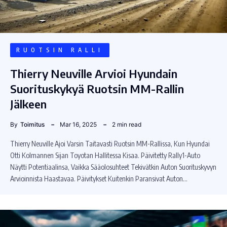
RUOTSIN RALLI
Thierry Neuville Arvioi Hyundain
Suorituskykyä Ruotsin MM-Rallin
Jälkeen
By
Toimitus
Mar 16, 2025
2 min read
Thierry Neuville Ajoi Varsin Taitavasti Ruotsin MM-Rallissa, Kun Hyundai
Otti Kolmannen Sijan Toyotan Hallitessa Kisaa. Päivitetty Rally1-Auto
Näytti Potentiaalinsa, Vaikka Sääolosuhteet Tekivätkin Auton Suorituskyvyn
Arvioinnista Haastavaa. Päivitykset Kuitenkin Paransivat Auton…