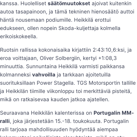
kanssa. Huolelliset
säätömuutokset
ajoivat kuitenkin
autoa tasapainoon, ja tämä tekninen hienosäätö auttoi
häntä nousemaan podiumille. Heikkilä erottui
edukseen, ollen nopein Skoda-kuljettaja kolmella
erikoiskokeella.
Ruotsin rallissa kokonaisaika kirjattiin 2:43:10,6:ksi, ja
eroa voittajaan, Oliver Solbergiin, kertyi +1:08,3
minuuttia. Sunnuntaina Heikkilä varmisti paikkansa
kolmanneksi
vahvoilla
ja tarkkaan ajoitetuilla
suorituksillaan Power Stagella. TGS Motorsportin tallille
ja Heikkilän tiimille viikonloppu toi merkittäviä pisteitä,
mikä on ratkaisevaa kauden jatkoa ajatellen.
Seuraavana Heikkilän kalenterissa on
Portugalin MM-
ralli
, joka järjestetään 15.-18. toukokuuta. Portugalin
ralli tarjoaa mahdollisuuden hyödyntää aiempaa