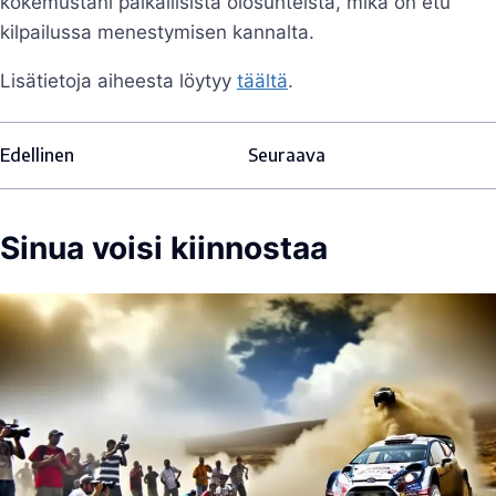
kokemustani paikallisista olosuhteista, mikä on etu
kilpailussa menestymisen kannalta.
Lisätietoja aiheesta löytyy
täältä
.
Edellinen
Seuraava
Sinua voisi kiinnostaa