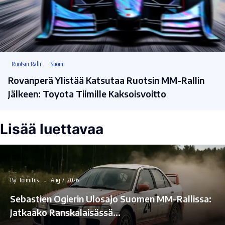
Ruotsin Ralli
Suomi
Rovanperä Ylistää Katsutaa Ruotsin MM-Rallin
Jälkeen: Toyota Tiimille Kaksoisvoitto
Lisää luettavaa
By
Toimitus
Aug 7, 2026
Sebastien Ogierin Ulosajo Suomen MM-Rallissa:
Jatkaako Ranskalaisässä…