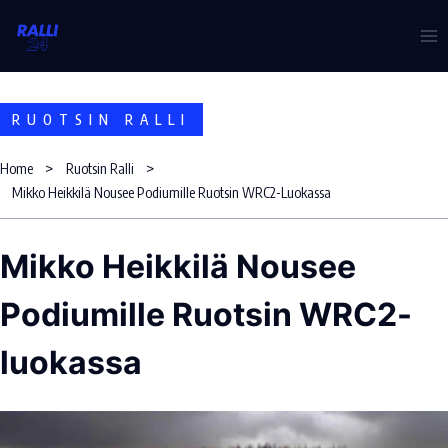
Skip
to
content
RUOTSIN RALLI
Home
Ruotsin Ralli
Mikko Heikkilä Nousee Podiumille Ruotsin WRC2-Luokassa
Mikko Heikkilä Nousee
Podiumille Ruotsin WRC2-
luokassa