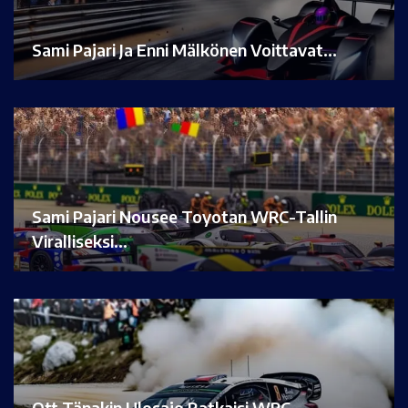
Sami Pajari Ja Enni Mälkönen Voittavat…
Sami Pajari Nousee Toyotan WRC-Tallin
Viralliseksi…
Ott Tänakin Ulosajo Ratkaisi WRC-