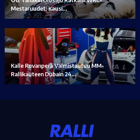
Mestaruudet: Kausi…
Kalle Rovanperä Valmistautuu MM-
Rallikauteen Dubain 24…