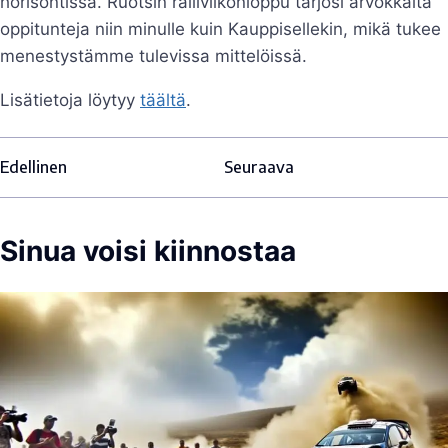
horisontissa. Ruotsin ralliviikonloppu tarjosi arvokkaita
oppitunteja niin minulle kuin Kauppisellekin, mikä tukee
menestystämme tulevissa mittelöissä.
Lisätietoja löytyy
täältä
.
Edellinen
Seuraava
Sinua voisi kiinnostaa