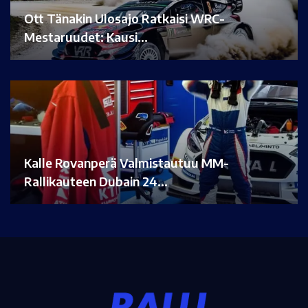
Ott Tänakin Ulosajo Ratkaisi WRC-
Mestaruudet: Kausi…
Kalle Rovanperä Valmistautuu MM-
Rallikauteen Dubain 24…