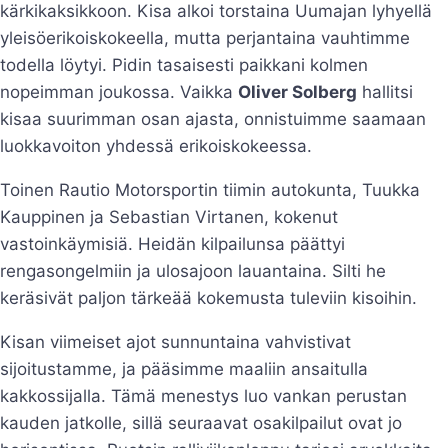
kärkikaksikkoon. Kisa alkoi torstaina Uumajan lyhyellä
yleisöerikoiskokeella, mutta perjantaina vauhtimme
todella löytyi. Pidin tasaisesti paikkani kolmen
nopeimman joukossa. Vaikka
Oliver Solberg
hallitsi
kisaa suurimman osan ajasta, onnistuimme saamaan
luokkavoiton yhdessä erikoiskokeessa.
Toinen Rautio Motorsportin tiimin autokunta, Tuukka
Kauppinen ja Sebastian Virtanen, kokenut
vastoinkäymisiä. Heidän kilpailunsa päättyi
rengasongelmiin ja ulosajoon lauantaina. Silti he
keräsivät paljon tärkeää kokemusta tuleviin kisoihin.
Kisan viimeiset ajot sunnuntaina vahvistivat
sijoitustamme, ja pääsimme maaliin ansaitulla
kakkossijalla. Tämä menestys luo vankan perustan
kauden jatkolle, sillä seuraavat osakilpailut ovat jo