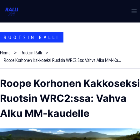
Skip
to
content
RUOTSIN RALLI
Home
Ruotsin Ralli
Roope Korhonen Kakkoseksi Ruotsin WRC2:ssa: Vahva Alku MM-Kaudelle
Roope Korhonen Kakkoseksi
Ruotsin WRC2:ssa: Vahva
Alku MM-kaudelle