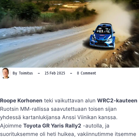
By
Toimitus
25 Feb 2025
0
Comment
Roope Korhonen
teki vaikuttavan alun
WRC2-kauteen
Ruotsin MM-rallissa saavutettuaan toisen sijan
yhdessä kartanlukijansa Anssi Viinikan kanssa.
Ajoimme
Toyota GR Yaris Rally2
-autolla, ja
suorituksemme oli heti huikea, vakiinnutimme itsemme