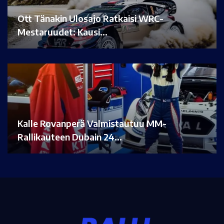
Ott Tänakin Ulosajo Ratkaisi WRC-
Mestaruudet: Kausi…
Kalle Rovanperä Valmistautuu MM-
Rallikauteen Dubain 24…