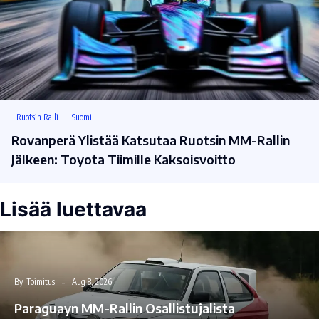
Ruotsin Ralli
Suomi
Rovanperä Ylistää Katsutaa Ruotsin MM-Rallin
Jälkeen: Toyota Tiimille Kaksoisvoitto
Lisää luettavaa
By
Toimitus
Aug 8, 2026
Paraguayn MM-Rallin Osallistujalista