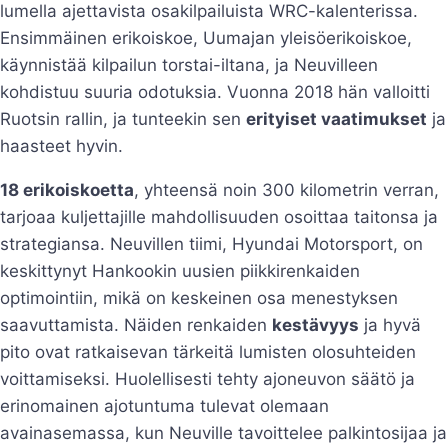
lumella ajettavista osakilpailuista WRC-kalenterissa.
Ensimmäinen erikoiskoe, Uumajan yleisöerikoiskoe,
käynnistää kilpailun torstai-iltana, ja Neuvilleen
kohdistuu suuria odotuksia. Vuonna 2018 hän valloitti
Ruotsin rallin, ja tunteekin sen
erityiset vaatimukset
ja
haasteet hyvin.
18 erikoiskoetta
, yhteensä noin 300 kilometrin verran,
tarjoaa kuljettajille mahdollisuuden osoittaa taitonsa ja
strategiansa. Neuvillen tiimi, Hyundai Motorsport, on
keskittynyt Hankookin uusien piikkirenkaiden
optimointiin, mikä on keskeinen osa menestyksen
saavuttamista. Näiden renkaiden
kestävyys
ja hyvä
pito ovat ratkaisevan tärkeitä lumisten olosuhteiden
voittamiseksi. Huolellisesti tehty ajoneuvon säätö ja
erinomainen ajotuntuma tulevat olemaan
avainasemassa, kun Neuville tavoittelee palkintosijaa ja