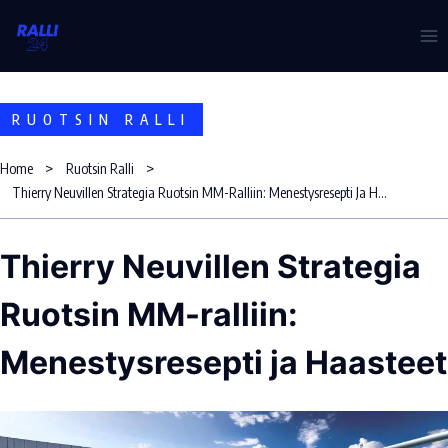
Skip
to
content
RUOTSIN RALLI
Home
Ruotsin Ralli
Thierry Neuvillen Strategia Ruotsin MM-Ralliin: Menestysresepti Ja Haasteet
Thierry Neuvillen Strategia
Ruotsin MM-ralliin:
Menestysresepti ja Haasteet