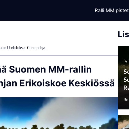
Ralli MM pistet
Li
Kalle Rovanperä Ylistää Suomen MM-Rallin Uudistuksia: Ouninpohjan Erikoiskoe Keskiössä
By
tää Suomen MM-rallin
S
S
hjan Erikoiskoe Keskiössä
R
Re