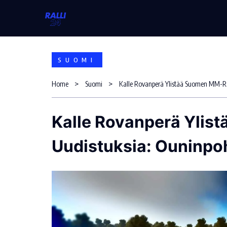
Skip
to
content
SUOMI
Home
Suomi
Kalle Rovanperä Ylis
Uudistuksia: Ouninpo