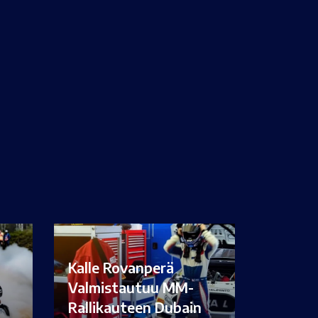
Kalle Rovanperä
Valmistautuu MM-
Rallikauteen Dubain