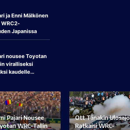
ri ja Enni Mälkönen
t WRC2-
den Japanissa
ari nousee Toyotan
n viralliseksi
aksi kaudelle…
mi Pajari Nousee
Ott Tänakin Ulosajo
yotan WRC-Tallin
Ratkaisi WRC-