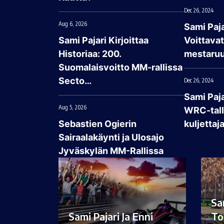
Dec 26, 2024
Aug 6, 2026
Sami Paja
Sami Pajari Kirjoittaa
Voittava
Historiaa: 200.
mestaruu
Suomalaisvoitto MM-rallissa
Secto…
Dec 26, 2024
Sami Paj
Aug 5, 2026
WRC-talli
Sebastien Ogierin
kuljettaj
Sairaalakäynti ja Ulosajo
Jyväskylän MM-Rallissa
Sa
Sami Pajari Ja Enni
To