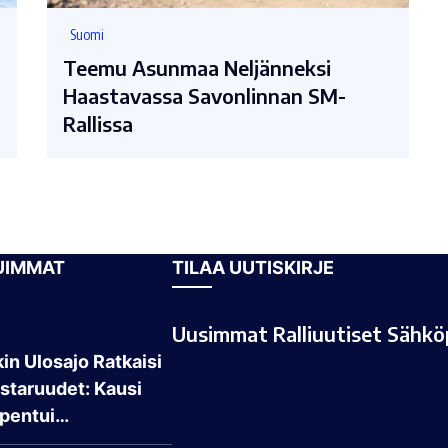
Suomi
Teemu Asunmaa Neljänneksi
Haastavassa Savonlinnan SM-
Rallissa
UIMMAT
TILAA UUTISKIRJE
Uusimmat Ralliuutiset Sähköp
in Ulosajo Ratkaisi
taruudet: Kausi
pentui…