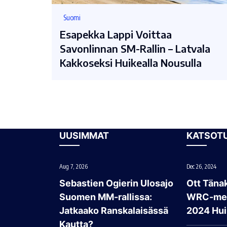
Suomi
Esapekka Lappi Voittaa
Savonlinnan SM-Rallin – Latvala
Kakkoseksi Huikealla Nousulla
UUSIMMAT
KATSOT
Aug 7, 2026
Dec 26, 2024
Sebastien Ogierin Ulosajo
Ott Tänak
Suomen MM-rallissa:
WRC-mes
Jatkaako Ranskalaisässä
2024 Hui
Kautta?