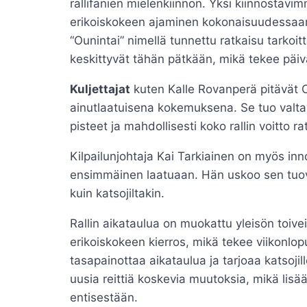
rallifanien mielenkiinnon. Yksi kiinnostav
erikoiskokeen ajaminen kokonaisuudessaan
“Ounintai” nimellä tunnettu ratkaisu tarkoit
keskittyvät tähän pätkään, mikä tekee päivä
Kuljettajat
kuten Kalle Rovanperä pitävät O
ainutlaatuisena kokemuksena. Se tuo valtav
pisteet ja mahdollisesti koko rallin voitto ra
Kilpailunjohtaja Kai Tarkiainen on myös inno
ensimmäinen laatuaan. Hän uskoo sen tuovan
kuin katsojiltakin.
Rallin aikataulua on muokattu yleisön toive
erikoiskokeen kierros, mikä tekee viikon
tasapainottaa aikataulua ja tarjoaa katsoj
uusia reittiä koskevia muutoksia, mikä lisää
entisestään.