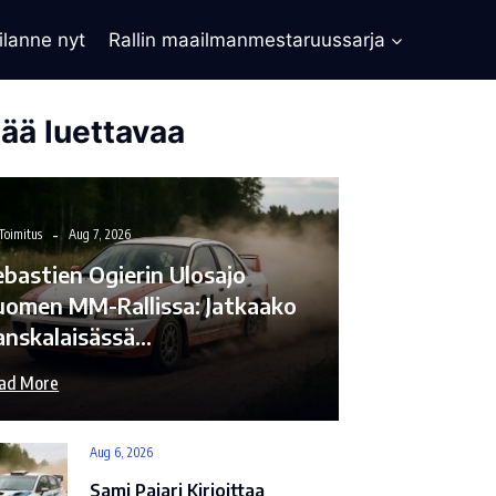
ilanne nyt
Rallin maailmanmestaruussarja
sää luettavaa
Toimitus
Aug 7, 2026
ebastien Ogierin Ulosajo
uomen MM-Rallissa: Jatkaako
anskalaisässä…
ad More
Aug 6, 2026
Sami Pajari Kirjoittaa