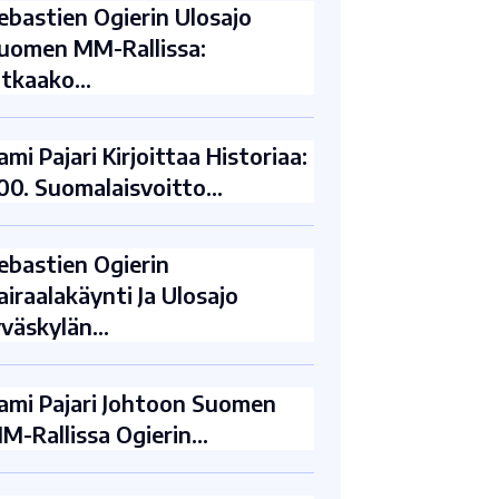
ebastien Ogierin Ulosajo
uomen MM-Rallissa:
atkaako…
ami Pajari Kirjoittaa Historiaa:
00. Suomalaisvoitto…
ebastien Ogierin
airaalakäynti Ja Ulosajo
yväskylän…
ami Pajari Johtoon Suomen
M-Rallissa Ogierin…