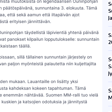
immista muutoksista on legendaarisen Ouninpohjan
S
 päätöspäivänä, sunnuntaina 3. elokuuta. Tämä
S
taa, että sekä aamun että iltapäivän ajot
J
stä erityisen jännittävän.
uninpohjan täydellistä läpivientiä yhtenä päivänä
S
at panokset kilpailun lopputulokselle: sunnuntain
2
tkaistaan täällä.
issaan, sillä tällainen sunnuntain järjestely on
S
 paljon myönteistä palautetta niin kuljettajilta
S
J
iden mukaan. Lauantaille on lisätty yksi
lopusta kahdeksan kokeen tapahtuman. Tämä
S
ille enemmän nähtävää. Suomen MM-ralli tuo vielä
M
 kuskien ja katsojien odotuksia ja jännitystä