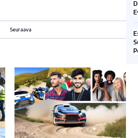
D
E
Seuraava
E
S
P