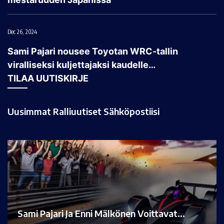
Dec 26, 2024
Sami Pajari nousee Toyotan WRC-tallin
viralliseksi kuljettajaksi kaudelle…
TILAA UUTISKIRJE
Uusimmat Ralliuutiset Sähköpostiisi
Sami Pajari Ja Enni Mälkönen Voittavat…