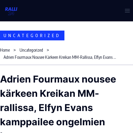
Skip
to
content
UNCATEGORIZED
Home
Uncategorized
Adrien Fourmaux Nousee Kärkeen Kreikan MM-Rallissa, Elfyn Evans Kamppailee Ongelmien Kanssa
Adrien Fourmaux nousee
kärkeen Kreikan MM-
rallissa, Elfyn Evans
kamppailee ongelmien