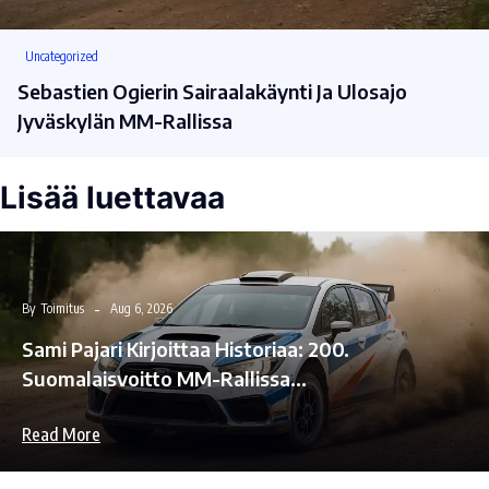
Uncategorized
Sebastien Ogierin Sairaalakäynti Ja Ulosajo
Jyväskylän MM-Rallissa
Lisää luettavaa
By
Toimitus
Aug 6, 2026
Sami Pajari Kirjoittaa Historiaa: 200.
Suomalaisvoitto MM-Rallissa…
Read More