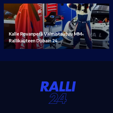
Kalle Rovanperä Valmistautuu MM-
Rallikauteen Dubain 24…