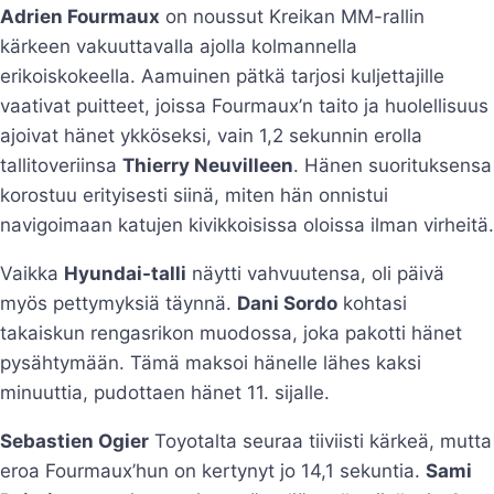
Adrien Fourmaux
on noussut Kreikan MM-rallin
kärkeen vakuuttavalla ajolla kolmannella
erikoiskokeella. Aamuinen pätkä tarjosi kuljettajille
vaativat puitteet, joissa Fourmaux’n taito ja huolellisuus
ajoivat hänet ykköseksi, vain 1,2 sekunnin erolla
tallitoveriinsa
Thierry Neuvilleen
. Hänen suorituksensa
korostuu erityisesti siinä, miten hän onnistui
navigoimaan katujen kivikkoisissa oloissa ilman virheitä.
Vaikka
Hyundai-talli
näytti vahvuutensa, oli päivä
myös pettymyksiä täynnä.
Dani Sordo
kohtasi
takaiskun rengasrikon muodossa, joka pakotti hänet
pysähtymään. Tämä maksoi hänelle lähes kaksi
minuuttia, pudottaen hänet 11. sijalle.
Sebastien Ogier
Toyotalta seuraa tiiviisti kärkeä, mutta
eroa Fourmaux’hun on kertynyt jo 14,1 sekuntia.
Sami