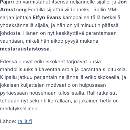
Pajari
on varmistanut itsensä neljännelle sijalle, ja
Jon
Armstrong
Fordilla sijoittui viidenneksi. Rallin MM-
sarjan johtaja
Elfyn Evans
kamppailee tällä hetkellä
yhdeksännellä sijalla, ja hän on yli minuutin päässä
johdosta. Hänen on nyt keskityttävä parantamaan
vauhtiaan, mikäli hän aikoo pysyä mukana
mestaruustaistossa
.
Edessä olevat erikoiskokeet tarjoavat uusia
mahdollisuuksia kaventaa eroja ja parantaa sijoituksia.
Kilpailu jatkuu perjantain neljännellä erikoiskokeella, ja
jokaisen kuljettajan motivaatio on huipussaan
pyrkiessään nousemaan tuloslistalla. Ralliratkaisut
tehdään nyt sekunti kerrallaan, ja jokainen hetki on
merkityksellinen.
Lähde:
rallit.fi