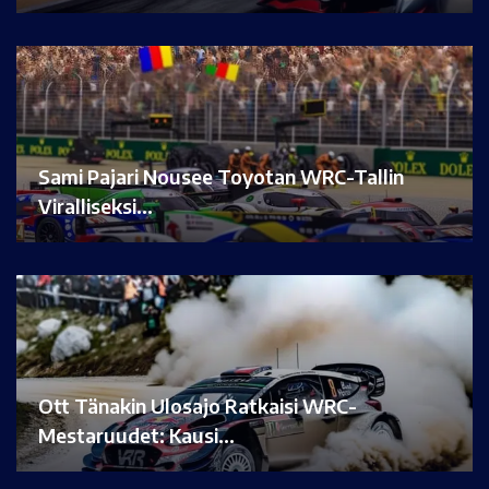
Sami Pajari Nousee Toyotan WRC-Tallin
Viralliseksi…
Ott Tänakin Ulosajo Ratkaisi WRC-
Mestaruudet: Kausi…