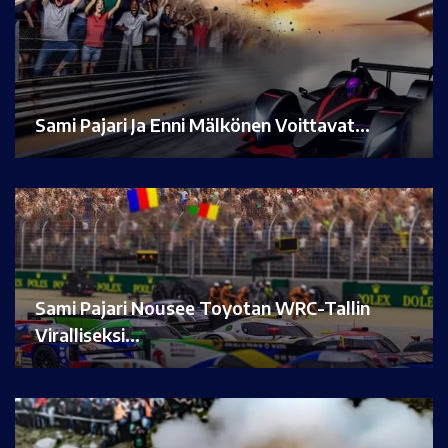
Sami Pajari Ja Enni Mälkönen Voittavat…
Sami Pajari Nousee Toyotan WRC-Tallin
Viralliseksi…