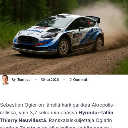
By
Toimitus
30 Jun 2026
0
Comment
Sebastien Ogier on lähellä kärkipaikkaa Akropolis-
rallissa, vain 3,7 sekunnin päässä
Hyundai-tallin
Thierry Neuvillestä
. Ranskalaiskuljettaja Ogierin
suoritus Toyotalla on ollut huikea, ja hän onnistui