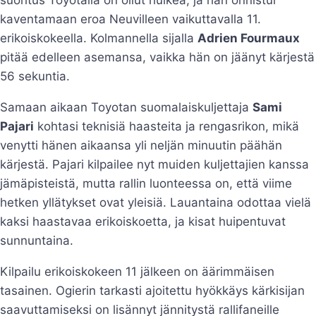
kaventamaan eroa Neuvilleen vaikuttavalla 11.
erikoiskokeella. Kolmannella sijalla
Adrien Fourmaux
pitää edelleen asemansa, vaikka hän on jäänyt kärjestä
56 sekuntia.
Samaan aikaan Toyotan suomalaiskuljettaja
Sami
Pajari
kohtasi teknisiä haasteita ja rengasrikon, mikä
venytti hänen aikaansa yli neljän minuutin päähän
kärjestä. Pajari kilpailee nyt muiden kuljettajien kanssa
jämäpisteistä, mutta rallin luonteessa on, että viime
hetken yllätykset ovat yleisiä. Lauantaina odottaa vielä
kaksi haastavaa erikoiskoetta, ja kisat huipentuvat
sunnuntaina.
Kilpailu erikoiskokeen 11 jälkeen on äärimmäisen
tasainen. Ogierin tarkasti ajoitettu hyökkäys kärkisijan
saavuttamiseksi on lisännyt jännitystä rallifaneille