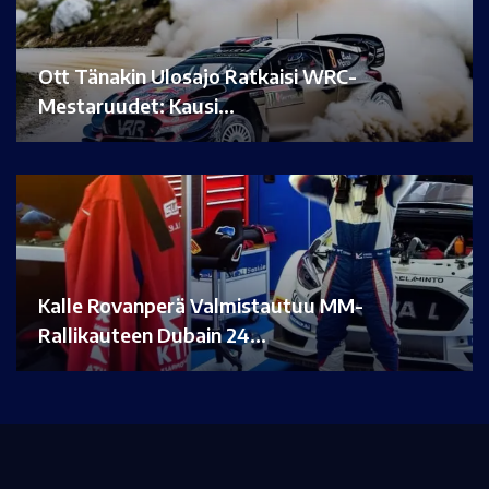
Ott Tänakin Ulosajo Ratkaisi WRC-
Mestaruudet: Kausi…
Kalle Rovanperä Valmistautuu MM-
Rallikauteen Dubain 24…