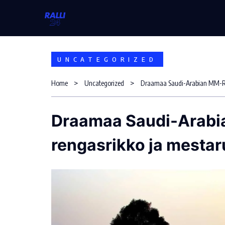
Skip
to
content
UNCATEGORIZED
Home
Uncategorized
Draamaa Saudi-Arabia
rengasrikko ja mestar