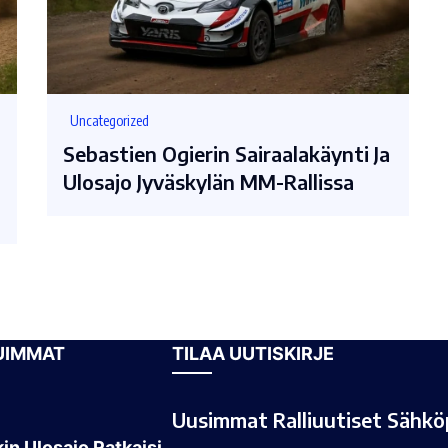
Uncategorized
Sebastien Ogierin Sairaalakäynti Ja
Ulosajo Jyväskylän MM-Rallissa
UIMMAT
TILAA UUTISKIRJE
Uusimmat Ralliuutiset Sähköp
in Ulosajo Ratkaisi