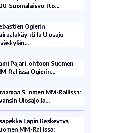
00. Suomalaisvoitto…
ebastien Ogierin
airaalakäynti Ja Ulosajo
yväskylän…
ami Pajari Johtoon Suomen
M-Rallissa Ogierin…
raamaa Suomen MM-Rallissa:
vansin Ulosajo Ja…
sapekka Lapin Keskeytys
uomen MM-Rallissa: