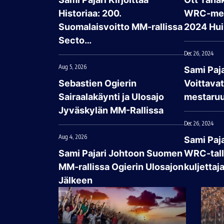
Historiaa: 200.
WRC-mes
Suomalaisvoitto MM-rallissa
2024 Hui
Secto…
Dec 26, 2024
Aug 5, 2026
Sami Paja
Sebastien Ogierin
Voittava
Sairaalakäynti ja Ulosajo
mestaruu
Jyväskylän MM-Rallissa
Dec 26, 2024
Aug 4, 2026
Sami Paj
Sami Pajari Johtoon Suomen
WRC-talli
MM-rallissa Ogierin Ulosajon
kuljettaj
Jälkeen