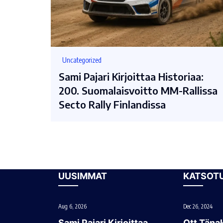
Uncategorized
Sami Pajari Kirjoittaa Historiaa:
200. Suomalaisvoitto MM-Rallissa
Secto Rally Finlandissa
UUSIMMAT
KATSOT
Aug 6, 2026
Dec 26, 2024
Sami Pajari Kirjoittaa
Ott Tänak