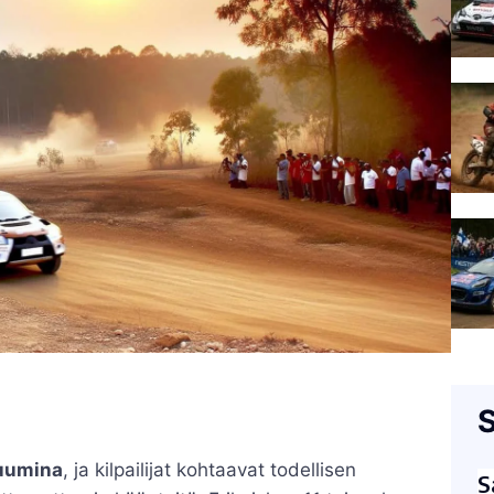
S
kuumina
, ja kilpailijat kohtaavat todellisen
S