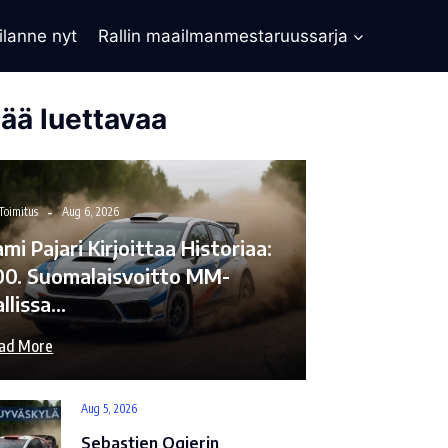
ilanne nyt
Rallin maailmanmestaruussarja
sää luettavaa
Toimitus
Aug 6, 2026
mi Pajari Kirjoittaa Historiaa:
00. Suomalaisvoitto MM-
allissa…
ad More
Aug 5, 2026
Sebastien Ogierin