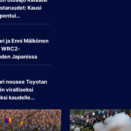
taruudet: Kausi
pentui…
ri ja Enni Mälkönen
t WRC2-
den Japanissa
ari nousee Toyotan
n viralliseksi
aksi kaudelle…