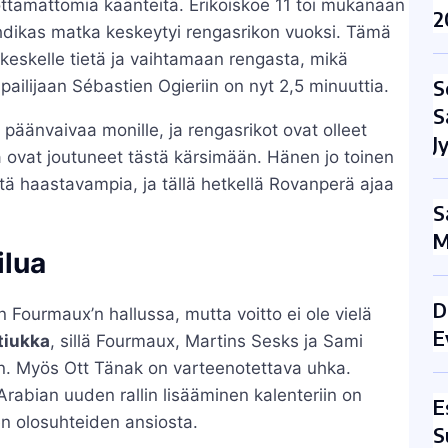
tamattomia käänteitä. Erikoiskoe 11 toi mukanaan
2
uhdikas matka keskeytyi rengasrikon vuoksi. Tämä
keskelle tietä ja vaihtamaan rengasta, mikä
S
ailijaan Sébastien Ogieriin on nyt 2,5 minuuttia.
S
 päänvaivaa monille, ja rengasrikot ovat olleet
J
tka ovat joutuneet tästä kärsimään. Hänen jo toinen
tä haastavampia, ja tällä hetkellä Rovanperä ajaa
S
M
ilua
D
en Fourmaux’n hallussa, mutta voitto ei ole vielä
E
tiukka
, sillä Fourmaux, Martins Sesks ja Sami
an. Myös Ott Tänak on varteenotettava uhka.
Arabian uuden rallin lisääminen kalenteriin on
E
den olosuhteiden ansiosta.
S