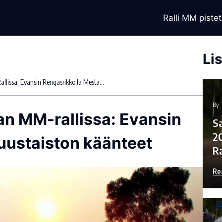
Ralli MM pistet
Li
Draamaa Saudi-Arabian MM-Rallissa: Evansin Rengasrikko Ja Mestaruustaiston Käänteet
By
n MM-rallissa: Evansin
Sa
2
uustaiston käänteet
R
Re