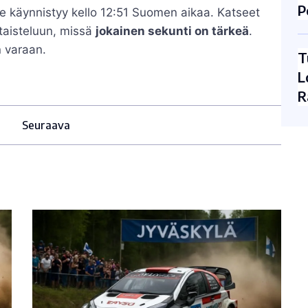
P
skoe käynnistyy kello 12:51 Suomen aikaa. Katseet
otaisteluun, missä
jokainen sekunti on tärkeä
.
n varaan.
T
L
R
Seuraava