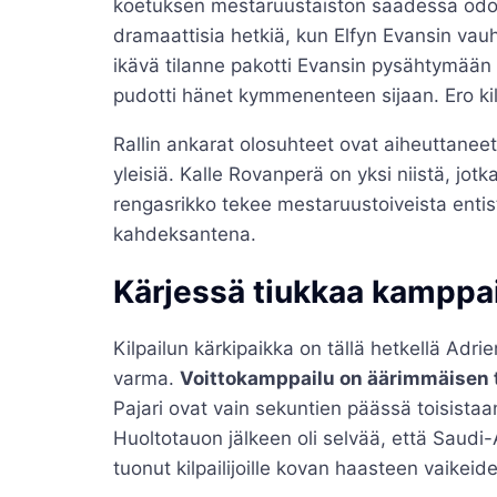
koetuksen mestaruustaiston saadessa odot
dramaattisia hetkiä, kun Elfyn Evansin va
ikävä tilanne pakotti Evansin pysähtymään 
pudotti hänet kymmenenteen sijaan. Ero kilp
Rallin ankarat olosuhteet ovat aiheuttaneet
yleisiä. Kalle Rovanperä on yksi niistä, jo
rengasrikko tekee mestaruustoiveista entis
kahdeksantena.
Kärjessä tiukkaa kamppa
Kilpailun kärkipaikka on tällä hetkellä Adri
varma.
Voittokamppailu on äärimmäisen 
Pajari ovat vain sekuntien päässä toisista
Huoltotauon jälkeen oli selvää, että Saudi-
tuonut kilpailijoille kovan haasteen vaikei