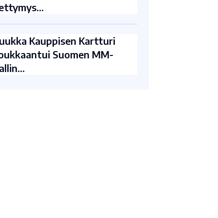
ettymys…
uukka Kauppisen Kartturi
oukkaantui Suomen MM-
allin…