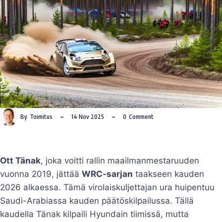
By
Toimitus
14 Nov 2025
0
Comment
Ott Tänak
, joka voitti rallin maailmanmestaruuden
vuonna 2019, jättää
WRC-sarjan
taakseen kauden
2026 alkaessa. Tämä virolaiskuljettajan ura huipentuu
Saudi-Arabiassa kauden päätöskilpailussa. Tällä
kaudella Tänak kilpaili Hyundain tiimissä, mutta