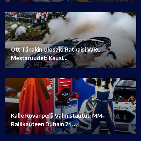
Ott Tänakin Ulosajo Ratkaisi WRC-
Mestaruudet: Kausi…
Kalle Rovanperä Valmistautuu MM-
Rallikauteen Dubain 24…