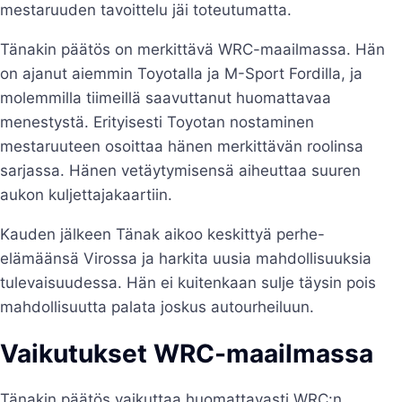
mestaruuden tavoittelu jäi toteutumatta.
Tänakin päätös on merkittävä WRC-maailmassa. Hän
on ajanut aiemmin Toyotalla ja M-Sport Fordilla, ja
molemmilla tiimeillä saavuttanut huomattavaa
menestystä. Erityisesti Toyotan nostaminen
mestaruuteen osoittaa hänen merkittävän roolinsa
sarjassa. Hänen vetäytymisensä aiheuttaa suuren
aukon kuljettajakaartiin.
Kauden jälkeen Tänak aikoo keskittyä perhe-
elämäänsä Virossa ja harkita uusia mahdollisuuksia
tulevaisuudessa. Hän ei kuitenkaan sulje täysin pois
mahdollisuutta palata joskus autourheiluun.
Vaikutukset WRC-maailmassa
Tänakin päätös vaikuttaa huomattavasti WRC:n