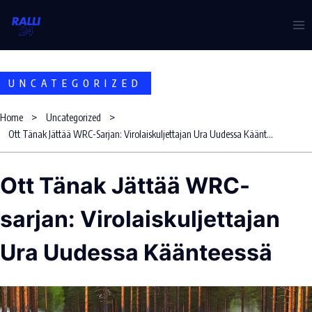
Skip
to
content
UNCATEGORIZED
Home
Uncategorized
Ott Tänak Jättää WRC-Sarjan: Virolaiskuljettajan Ura Uudessa Käänteessä
Ott Tänak Jättää WRC-
sarjan: Virolaiskuljettajan
Ura Uudessa Käänteessä