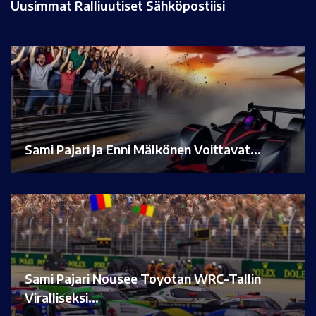
Uusimmat Ralliuutiset Sähköpostiisi
Sami Pajari Ja Enni Mälkönen Voittavat…
Sami Pajari Nousee Toyotan WRC-Tallin
Viralliseksi…