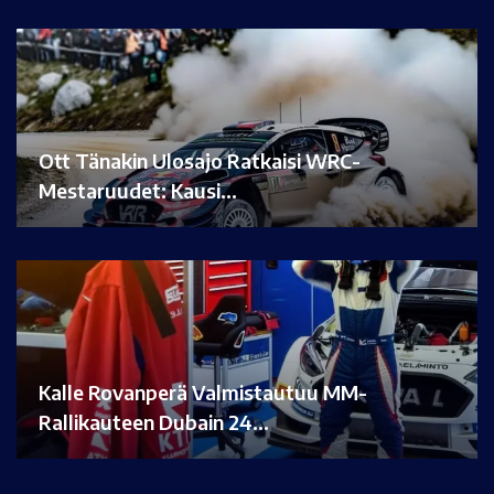
Ott Tänakin Ulosajo Ratkaisi WRC-
Mestaruudet: Kausi…
Kalle Rovanperä Valmistautuu MM-
Rallikauteen Dubain 24…