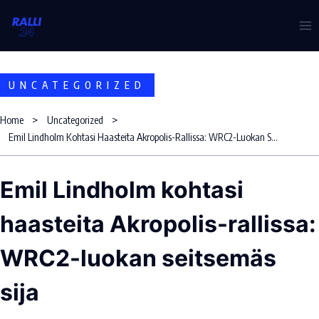
Skip
to
content
UNCATEGORIZED
Home
Uncategorized
Emil Lindholm Kohtasi Haasteita Akropolis-Rallissa: WRC2-Luokan Seitsemäs Sija
Emil Lindholm kohtasi
haasteita Akropolis-rallissa:
WRC2-luokan seitsemäs
sija