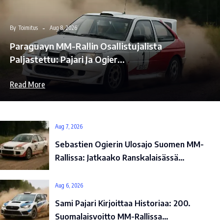
By
Toimitus
Aug 8, 2026
Paraguayn MM-Rallin Osallistujalista
Paljastettu: Pajari Ja Ogier…
Read More
Aug 7, 2026
Sebastien Ogierin Ulosajo Suomen MM-
Rallissa: Jatkaako Ranskalaisässä…
Aug 6, 2026
Sami Pajari Kirjoittaa Historiaa: 200.
Suomalaisvoitto MM-Rallissa…