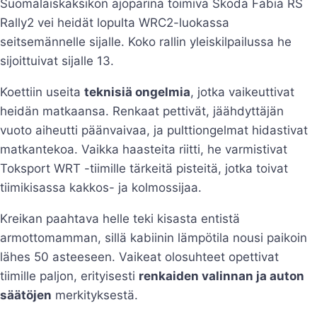
Suomalaiskaksikon ajoparina toimiva Škoda Fabia RS
Rally2 vei heidät lopulta WRC2-luokassa
seitsemännelle sijalle. Koko rallin yleiskilpailussa he
sijoittuivat sijalle 13.
Koettiin useita
teknisiä ongelmia
, jotka vaikeuttivat
heidän matkaansa. Renkaat pettivät, jäähdyttäjän
vuoto aiheutti päänvaivaa, ja pulttiongelmat hidastivat
matkantekoa. Vaikka haasteita riitti, he varmistivat
Toksport WRT -tiimille tärkeitä pisteitä, jotka toivat
tiimikisassa kakkos- ja kolmossijaa.
Kreikan paahtava helle teki kisasta entistä
armottomamman, sillä kabiinin lämpötila nousi paikoin
lähes 50 asteeseen. Vaikeat olosuhteet opettivat
tiimille paljon, erityisesti
renkaiden valinnan ja auton
säätöjen
merkityksestä.