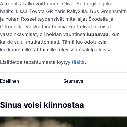
Akropolis-rallin voitto meni Oliver Solbergille, joka
hallitsi kisaa Toyota GR Yaris Rally2:lla. Gus Greensmith
ja Yohan Rossel täydensivät mitalisijat Škodalla ja
Citroënilla. Vaikka Lindholmia koettelivat lukuisat
vastoinkäymiset, oli heidän vauhtinsa
lupaavaa
, kun
kaikki sujui mutkattomasti. Tämä luo odotuksia
kirkkaammille tähtäimille tulevissa osakilpailuissa.
Lisätietoa tapahtumasta löytyy
täältä
.
Edellinen
Seuraava
Sinua voisi kiinnostaa