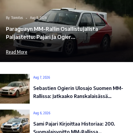
By
Toimitus
Aug 8, 2026
Paraguayn MM-Rallin Osallistujalista
Paljastettu: Pajari Ja Ogier…
Read More
Aug 7, 2026
Sebastien Ogierin Ulosajo Suomen MM-
Rallissa: Jatkaako Ranskalaisässä…
Aug 6, 2026
Sami Pajari Kirjoittaa Historiaa: 200.
Suomalaisvoitto MM-Rallissa…