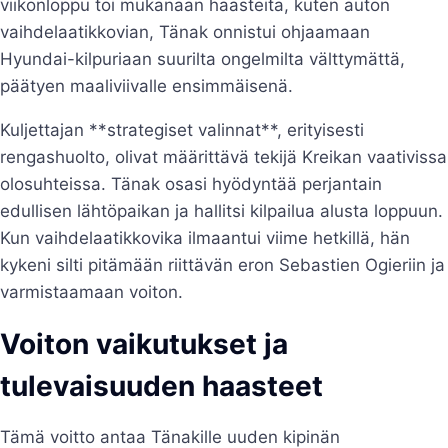
viikonloppu toi mukanaan haasteita, kuten auton
vaihdelaatikkovian, Tänak onnistui ohjaamaan
Hyundai-kilpuriaan suurilta ongelmilta välttymättä,
päätyen maaliviivalle ensimmäisenä.
Kuljettajan **strategiset valinnat**, erityisesti
rengashuolto, olivat määrittävä tekijä Kreikan vaativissa
olosuhteissa. Tänak osasi hyödyntää perjantain
edullisen lähtöpaikan ja hallitsi kilpailua alusta loppuun.
Kun vaihdelaatikkovika ilmaantui viime hetkillä, hän
kykeni silti pitämään riittävän eron Sebastien Ogieriin ja
varmistaamaan voiton.
Voiton vaikutukset ja
tulevaisuuden haasteet
Tämä voitto antaa Tänakille uuden kipinän