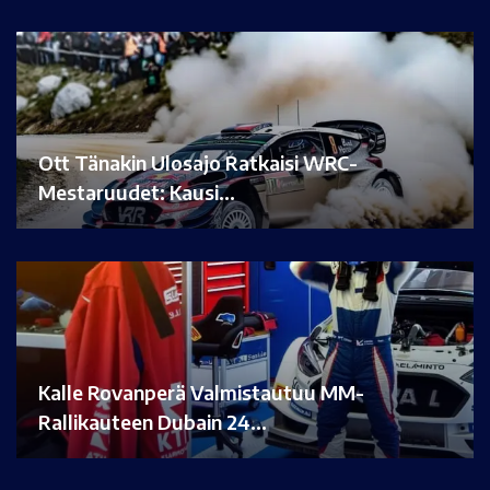
Ott Tänakin Ulosajo Ratkaisi WRC-
Mestaruudet: Kausi…
Kalle Rovanperä Valmistautuu MM-
Rallikauteen Dubain 24…