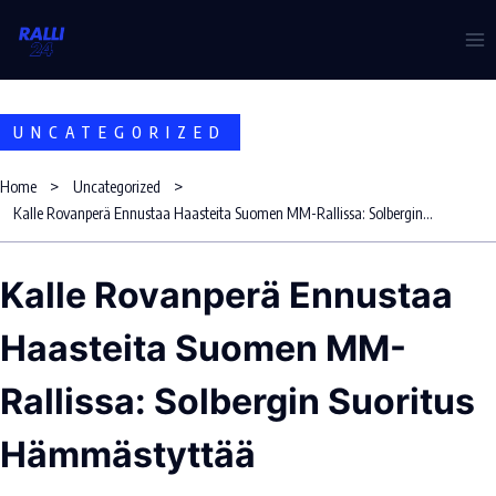
Skip
to
content
UNCATEGORIZED
Home
Uncategorized
Kalle Rovanperä Ennustaa Haasteita Suomen MM-Rallissa: Solbergin Suoritus Hämmästyttää
Kalle Rovanperä Ennustaa
Haasteita Suomen MM-
Rallissa: Solbergin Suoritus
Hämmästyttää