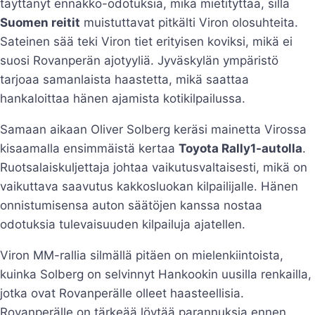
täyttänyt ennakko-odotuksia, mikä mietityttää, sillä
Suomen reitit
muistuttavat pitkälti Viron olosuhteita.
Sateinen sää teki Viron tiet erityisen koviksi, mikä ei
suosi Rovanperän ajotyyliä. Jyväskylän ympäristö
tarjoaa samanlaista haastetta, mikä saattaa
hankaloittaa hänen ajamista kotikilpailussa.
Samaan aikaan Oliver Solberg keräsi mainetta Virossa
kisaamalla ensimmäistä kertaa
Toyota Rally1-autolla
.
Ruotsalaiskuljettaja johtaa vaikutusvaltaisesti, mikä on
vaikuttava saavutus kakkosluokan kilpailijalle. Hänen
onnistumisensa auton säätöjen kanssa nostaa
odotuksia tulevaisuuden kilpailuja ajatellen.
Viron MM-rallia silmällä pitäen on mielenkiintoista,
kuinka Solberg on selvinnyt Hankookin uusilla renkailla,
jotka ovat Rovanperälle olleet haasteellisia.
Rovanperälle on tärkeää löytää parannuksia ennen