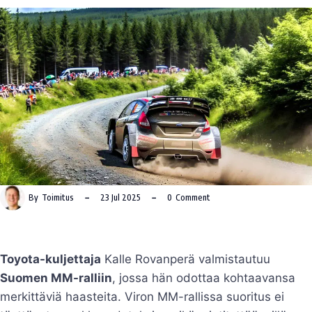
By
Toimitus
23 Jul 2025
0
Comment
Toyota-kuljettaja
Kalle Rovanperä valmistautuu
Suomen MM-ralliin
, jossa hän odottaa kohtaavansa
merkittäviä haasteita. Viron MM-rallissa suoritus ei