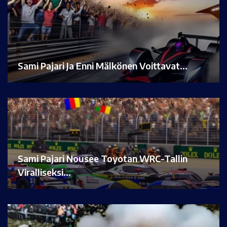
Sami Pajari Ja Enni Mälkönen Voittavat…
Sami Pajari Nousee Toyotan WRC-Tallin
Viralliseksi…