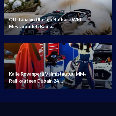
Ott Tänakin Ulosajo Ratkaisi WRC-
Mestaruudet: Kausi…
Kalle Rovanperä Valmistautuu MM-
Rallikauteen Dubain 24…